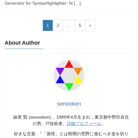
Generator for SyntaxHighlighter: ht […]
投
固
固
固
1
2
…
5
»
稿
定
定
定
ペ
ペ
ペ
ナ
About Author
ー
ー
ー
ビ
ジ
ジ
ジ
ゲ
ー
シ
ョ
ン
senooken
妹尾 賢 (senooken) 。1989年4月生まれ，東京都中野区在住
の男。IT技術者。
詳細プロフィール
。
好きな言葉: 『「覚悟」とは暗闇の荒野に進むべき道を切り