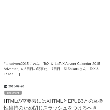
Install JabRef 3.0 from .jar file on Ubuntu
14.04
先日リリースされたJabRef 3.0のUbuntu 14.04でのインストール
手順を記す。 JabRef 3.0での変更点 JavaベースのBibTeX文献管理
ソフトであるJabRef version 3.0が2015 […]
2015-12-08
TeX
TeXにはまらないための基本
#texadvent2015 これは「TeX ＆ LaTeX Advent Calendar 2015 –
Adventar」の8日目の記事だ。 7日目：515hikaruさん：TeX &
LaTeX […]
2015-09-20
document
HTMLの空要素にはXHTMLとEPUB3との互換
性維持のため閉じスラッシュをつけるべき