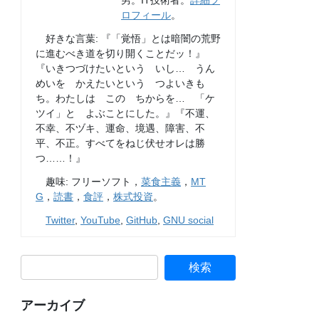
男。IT技術者。
詳細プ
ロフィール
。
好きな言葉: 『「覚悟」とは暗闇の荒野
に進むべき道を切り開くことだッ！』
『いきつづけたいという いし… うん
めいを かえたいという つよいきも
ち。わたしは この ちからを… 「ケ
ツイ」と よぶことにした。』『不運、
不幸、不ヅキ、運命、境遇、障害、不
平、不正。すべてをねじ伏せオレは勝
つ……！』
趣味: フリーソフト，
菜食主義
，
MT
G
，
読書
，
食評
，
株式投資
。
Twitter
,
YouTube
,
GitHub
,
GNU social
アーカイブ