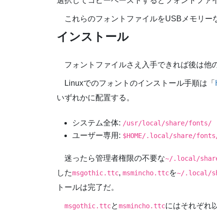
選択してコピーペーストするとフォントファ
これらのフォントファイルをUSBメモリーな
インストール
フォントファイルさえ入手できれば後は他
Linuxでのフォントのインストール手順は「
いずれかに配置する。
システム全体:
/usr/local/share/fonts/
ユーザー専用:
$HOME/.local/share/fonts
迷ったら管理者権限の不要な
~/.local/shar
した
,
を
msgothic.ttc
msmincho.ttc
~/.local/s
トールは完了だ。
と
にはそれぞれ
msgothic.ttc
msmincho.ttc