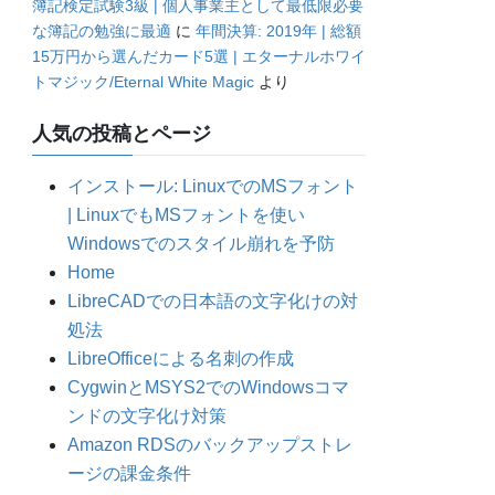
簿記検定試験3級 | 個人事業主として最低限必要
な簿記の勉強に最適
に
年間決算: 2019年 | 総額
15万円から選んだカード5選 | エターナルホワイ
トマジック/Eternal White Magic
より
人気の投稿とページ
インストール: LinuxでのMSフォント
| LinuxでもMSフォントを使い
Windowsでのスタイル崩れを予防
Home
LibreCADでの日本語の文字化けの対
処法
LibreOfficeによる名刺の作成
CygwinとMSYS2でのWindowsコマ
ンドの文字化け対策
Amazon RDSのバックアップストレ
ージの課金条件