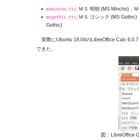
: ＭＳ 明朝 (MS Mincho)，Ｍ
msmincho.ttc
: ＭＳ ゴシック (MS Gothic)，
msgothic.ttc
Gothic)
実際にUbuntu 18.04のLibreOffice 
できた。
LibreOff