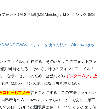
ォント (ＭＳ 明朝 (MS Mincho)，ＭＳ ゴシック (MS
nuxでMS WINDOWSのフォントを使う方法！ : Windowsはも
ォントファイルが存在する。そのため，このフォントファ
トが使用可能となる。それで，肝心のフォントファイルの
タリーなライセンスのため，当然ながら
インターネット上
てもそれはライセンス違反になる可能性が高い。
からコピーして入手
することにする。この方法もライセン
己所有のWindowsマシンからのコピーであり，第三
PCでのローカルでの閲覧用に使うだけだ。そのため，個