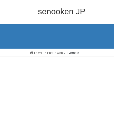
コ
ナ
ン
ビ
senooken JP
テ
ゲ
ン
ー
ツ
シ
へ
ョ
ス
ン
キ
に
ッ
移
HOME
Post
web
Evernote
プ
動