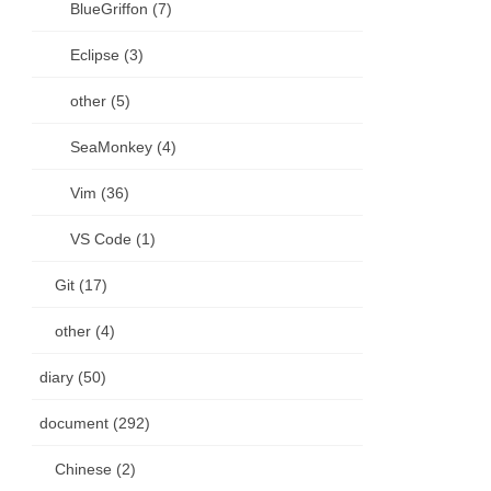
BlueGriffon (7)
Eclipse (3)
other (5)
SeaMonkey (4)
Vim (36)
VS Code (1)
Git (17)
other (4)
diary (50)
document (292)
Chinese (2)