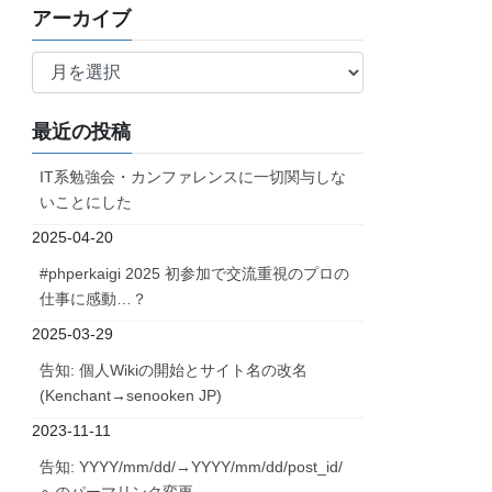
アーカイブ
ア
ー
カ
最近の投稿
イ
ブ
IT系勉強会・カンファレンスに一切関与しな
いことにした
2025-04-20
#phperkaigi 2025 初参加で交流重視のプロの
仕事に感動…？
2025-03-29
告知: 個人Wikiの開始とサイト名の改名
(Kenchant→senooken JP)
2023-11-11
告知: YYYY/mm/dd/→YYYY/mm/dd/post_id/