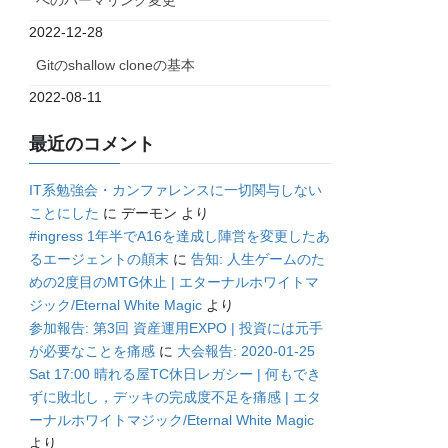
へのパーマリンク変更
2022-12-28
Gitのshallow cloneの基本
2022-08-11
最近のコメント
IT系勉強会・カンファレンスに一切関与しない
ことにした
に
デーモン
より
#ingress 1年半でA16を達成し陣営を変更したあ
るエージェントの顛末
に
告知: 人生ゲームのた
めの2度目のMTG休止 | エターナルホワイトマ
ジック/Eternal White Magic
より
参加報告: 第3回 資産運用EXPO | 投資には元手
が必要なことを痛感
に
大会報告: 2020-01-25
Sat 17:00 晴れる屋TC休日レガシー | 何もでき
ずに敗北し，デッキの完成度不足を痛感 | エタ
ーナルホワイトマジック/Eternal White Magic
より