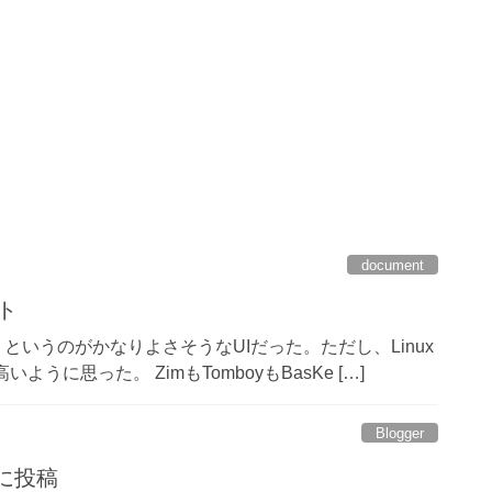
document
ト
 Pada」というのがかなりよさそうなUIだった。ただし、Linux
うに思った。 ZimもTomboyもBasKe […]
Blogger
rに投稿