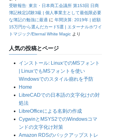
受験報告: 東京・日本商工会議所 第153回 日商
簿記検定試験3級 | 個人事業主として最低限必要
な簿記の勉強に最適
に
年間決算: 2019年 | 総額
15万円から選んだカード5選 | エターナルホワイ
トマジック/Eternal White Magic
より
人気の投稿とページ
インストール: LinuxでのMSフォント
| LinuxでもMSフォントを使い
Windowsでのスタイル崩れを予防
Home
LibreCADでの日本語の文字化けの対
処法
LibreOfficeによる名刺の作成
CygwinとMSYS2でのWindowsコマ
ンドの文字化け対策
Amazon RDSのバックアップストレ