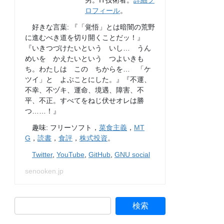
男。IT技術者。
詳細プ
ロフィール
。
好きな言葉: 『「覚悟」とは暗闇の荒野
に進むべき道を切り開くことだッ！』
『いきつづけたいという いし… うん
めいを かえたいという つよいきも
ち。わたしは この ちからを… 「ケ
ツイ」と よぶことにした。』『不運、
不幸、不ヅキ、運命、境遇、障害、不
平、不正。すべてをねじ伏せオレは勝
つ……！』
趣味: フリーソフト，
菜食主義
，
MT
G
，
読書
，
食評
，
株式投資
。
Twitter
,
YouTube
,
GitHub
,
GNU social
senooken.jp