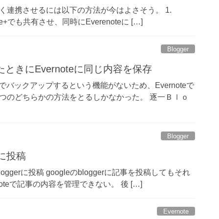
oteをうまく連携させるには以下の方法が今はよさそう。 1.
e+でも共有させ、同時にEverenoteに […]
Blogger
いたときにEvernoteに同じ内容を保存
でバックアップするという機能がないため、Evernoteで
つのどちらかの方法をとるしかなかった。 逐一Ｂｌｏ
Blogger
rに投稿
てbloggerに投稿 googleのbloggerに記事を投稿してもそれ
teで記事の内容を管理できない。 後 […]
Evernote