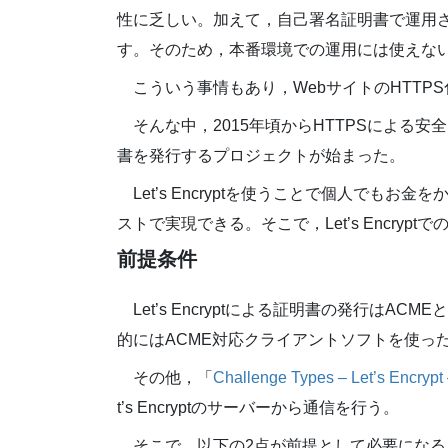
性に乏しい。加えて，自己署名証明書で運用さ
す。そのため，本番環境での運用には使えな
こういう事情もあり，WebサイトのHTTP
そんな中，2015年頃からHTTPSによる安
書を発行するプロジェクトが始まった。
Let’s Encryptを使うことで個人でもお
ストで実現できる。そこで，Let’s Encry
前提条件
Let’s Encryptによる証明書の発行は
的にはACME対応クライアントソフトを使っ
その他，「
Challenge Types – Let’s Encrypt 
t’s Encryptのサーバーから通信を行う。
そこで，以下の2点が前提として必要になる