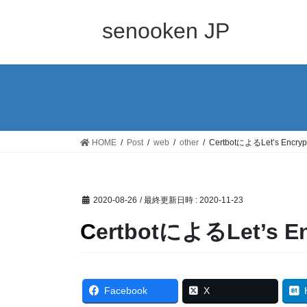
コ
ナ
ン
ビ
senooken JP
テ
ゲ
ン
ー
ツ
シ
へ
ョ
ス
ン
キ
に
ッ
移
HOME
Post
web
other
CertbotによるLet’s En
プ
動
2020-08-26
/ 最終更新日時 :
2020-11-23
CertbotによるLet’
Facebook
X