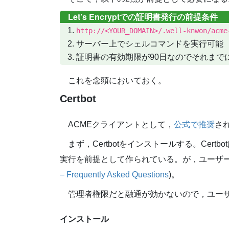
Let’s Encryptでの証明書発行の前提条件
http://<YOUR_DOMAIN>/.well-knwon/acme
サーバー上でシェルコマンドを実行可能
証明書の有効期限が90日なのでそれまで
これを念頭においておく。
Certbot
ACMEクライアントとして，
公式で推奨
さ
まず，Certbotをインストールする。Cert
実行を前提として作られている。が，ユーザー
– Frequently Asked Questions
)。
管理者権限だと融通が効かないので，ユー
インストール