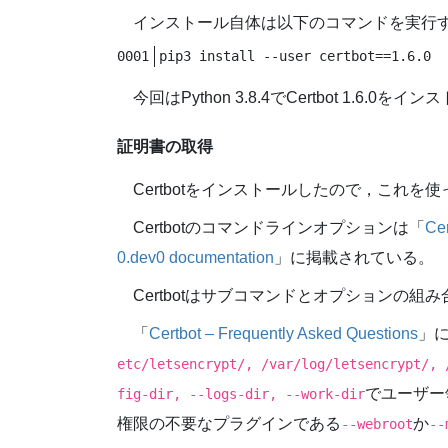
インストール自体は以下のコマンドを実行
pip3 install --user certbot==1.6.0
今回はPython 3.8.4でCertbot 1.6.0を
証明書の取得
Certbotをインストールしたので，これを
Certbotのコマンドラインオプションは「
Cer
0.dev0 documentation
」に掲載されている。
Certbotはサブコマンドとオプションの組
「
Certbot – Frequently Asked Questions
」に
etc/letsencrypt/, /var/log/letsencrypt/, 
でユーザー
fig-dir, --logs-dir, --work-dir
権限の不要なプラグインである
か
--webroot
--