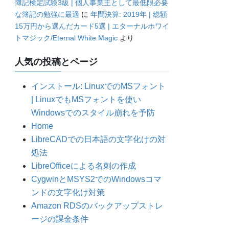
簿記検定試験3級 | 個人事業主として最低限必要
な簿記の勉強に最適
に
年間決算: 2019年 | 総額
15万円から選んだカード5選 | エターナルホワイ
トマジック/Eternal White Magic
より
人気の投稿とページ
インストール: LinuxでのMSフォント
| LinuxでもMSフォントを使い
Windowsでのスタイル崩れを予防
Home
LibreCADでの日本語の文字化けの対
処法
LibreOfficeによる名刺の作成
CygwinとMSYS2でのWindowsコマ
ンドの文字化け対策
Amazon RDSのバックアップストレ
ージの課金条件