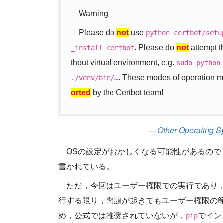
Warning
Please do
not
use
python
certbot/setu
. Please do
not
attempt t
_install
certbot
thout virtual environment, e.g.
sudo
python
. These modes of operation m
./venv/bin/…
orted
by the Certbot team!
Other Operating S
OSの設定がおかしくなる可能性があるの
書かれている。
ただ，今回はユーザー権限での実行であり
行する限り，問題が起きてもユーザー権限の
め，公式では推奨されていないが，
でイン
pip