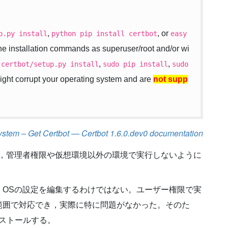
,
, or
p.py
install
python
pip
install
certbot
easy
he installation commands as superuser/root and/or wi
,
,
certbot/setup.py
install
sudo
pip
install
sudo
ight corrupt your operating system and are
not supp
ystem – Get Certbot — Certbot 1.6.0.dev0 documentation
で，管理者権限や仮想環境以外の環境で実行しないように
，OSの設定を編集するわけではない。ユーザー権限で実
範囲で対応でき，実際に特に問題がなかった。そのた
ストールする。