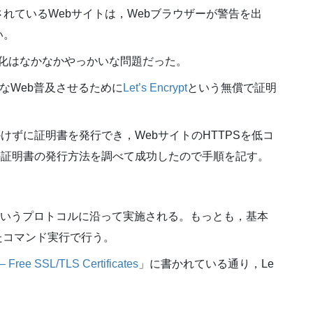
れているWebサイトは，Webブラウザーが警告を出
い。
S化はなかなかやっかいな問題だった。
全なWeb普及させるために
Let’s Encrypt
という無償で証明
金をかけずに証明書を発行でき，WebサイトのHTTPSを低コ
ptでの証明書の発行方法を調べて成功したので手順を記す。
ACMEというプロトコルに沿って実施される。もっとも，基本
たコマンド実行で行う。
– Free SSL/TLS Certificates
」に書かれている通り，Le
。