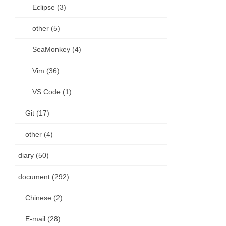
Eclipse (3)
other (5)
SeaMonkey (4)
Vim (36)
VS Code (1)
Git (17)
other (4)
diary (50)
document (292)
Chinese (2)
E-mail (28)