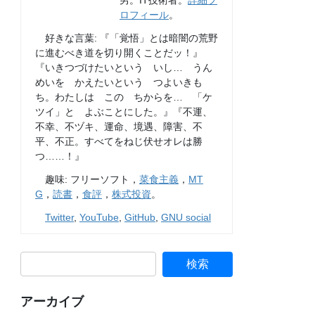
男。IT技術者。
詳細プ
ロフィール
。
好きな言葉: 『「覚悟」とは暗闇の荒野
に進むべき道を切り開くことだッ！』
『いきつづけたいという いし… うん
めいを かえたいという つよいきも
ち。わたしは この ちからを… 「ケ
ツイ」と よぶことにした。』『不運、
不幸、不ヅキ、運命、境遇、障害、不
平、不正。すべてをねじ伏せオレは勝
つ……！』
趣味: フリーソフト，
菜食主義
，
MT
G
，
読書
，
食評
，
株式投資
。
Twitter
,
YouTube
,
GitHub
,
GNU social
アーカイブ