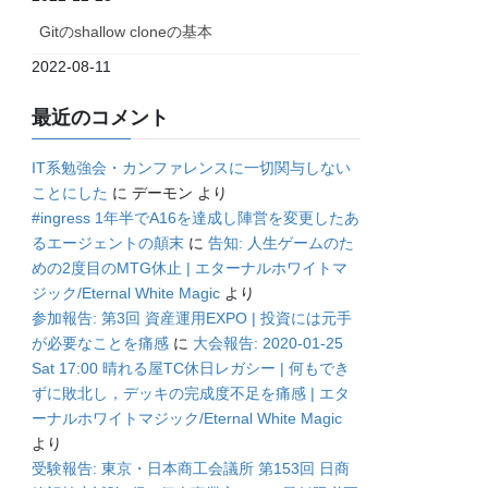
Gitのshallow cloneの基本
2022-08-11
最近のコメント
IT系勉強会・カンファレンスに一切関与しない
ことにした
に
デーモン
より
#ingress 1年半でA16を達成し陣営を変更したあ
るエージェントの顛末
に
告知: 人生ゲームのた
めの2度目のMTG休止 | エターナルホワイトマ
ジック/Eternal White Magic
より
参加報告: 第3回 資産運用EXPO | 投資には元手
が必要なことを痛感
に
大会報告: 2020-01-25
Sat 17:00 晴れる屋TC休日レガシー | 何もでき
ずに敗北し，デッキの完成度不足を痛感 | エタ
ーナルホワイトマジック/Eternal White Magic
より
受験報告: 東京・日本商工会議所 第153回 日商