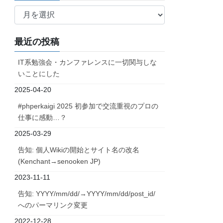
ア
ー
カ
最近の投稿
イ
ブ
IT系勉強会・カンファレンスに一切関与しな
いことにした
2025-04-20
#phperkaigi 2025 初参加で交流重視のプロの
仕事に感動…？
2025-03-29
告知: 個人Wikiの開始とサイト名の改名
(Kenchant→senooken JP)
2023-11-11
告知: YYYY/mm/dd/→YYYY/mm/dd/post_id/
へのパーマリンク変更
2022-12-28