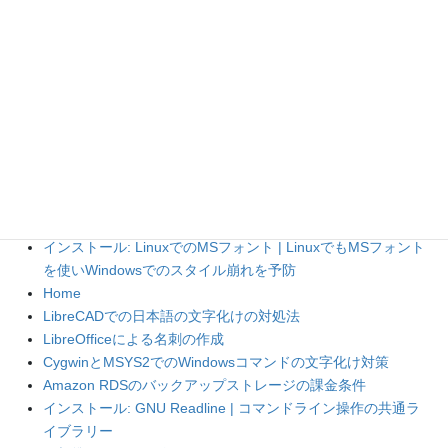
感
に
大会報告: 2020-01-25 Sat 17:00 晴れる屋TC休日レガシー |
何もできずに敗北し，デッキの完成度不足を痛感 | エターナルホワ
イトマジック/Eternal White Magic
より
受験報告: 東京・日本商工会議所 第153回 日商簿記検定試験3級 |
個人事業主として最低限必要な簿記の勉強に最適
に
年間決算:
2019年 | 総額15万円から選んだカード5選 | エターナルホワイトマ
ジック/Eternal White Magic
より
人気の投稿とページ
インストール: LinuxでのMSフォント | LinuxでもMSフォント
を使いWindowsでのスタイル崩れを予防
Home
LibreCADでの日本語の文字化けの対処法
LibreOfficeによる名刺の作成
CygwinとMSYS2でのWindowsコマンドの文字化け対策
Amazon RDSのバックアップストレージの課金条件
インストール: GNU Readline | コマンドライン操作の共通ラ
イブラリー