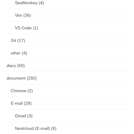
SeaMonkey (4)
Vim (36)
VS Code (1)
Git (17)
other (4)
diary (50)
document (292)
Chinese (2)
E-mail (28)
Gmail (3)
Nextcloud (E-mail) (6)