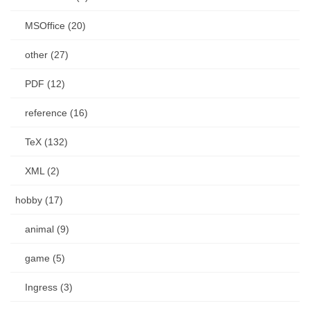
MSOffice (20)
other (27)
PDF (12)
reference (16)
TeX (132)
XML (2)
hobby (17)
animal (9)
game (5)
Ingress (3)