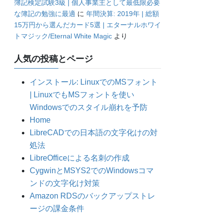
簿記検定試験3級 | 個人事業主として最低限必要
な簿記の勉強に最適
に
年間決算: 2019年 | 総額
15万円から選んだカード5選 | エターナルホワイ
トマジック/Eternal White Magic
より
人気の投稿とページ
インストール: LinuxでのMSフォント
| LinuxでもMSフォントを使い
Windowsでのスタイル崩れを予防
Home
LibreCADでの日本語の文字化けの対
処法
LibreOfficeによる名刺の作成
CygwinとMSYS2でのWindowsコマ
ンドの文字化け対策
Amazon RDSのバックアップストレ
ージの課金条件