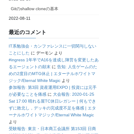
Gitのshallow cloneの基本
2022-08-11
最近のコメント
IT系勉強会・カンファレンスに一切関与しない
ことにした
に
デーモン
より
#ingress 1年半でA16を達成し陣営を変更したあ
るエージェントの顛末
に
告知: 人生ゲームのた
めの2度目のMTG休止 | エターナルホワイトマ
ジック/Eternal White Magic
より
参加報告: 第3回 資産運用EXPO | 投資には元手
が必要なことを痛感
に
大会報告: 2020-01-25
Sat 17:00 晴れる屋TC休日レガシー | 何もでき
ずに敗北し，デッキの完成度不足を痛感 | エタ
ーナルホワイトマジック/Eternal White Magic
より
受験報告: 東京・日本商工会議所 第153回 日商