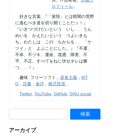
男。IT技術者。
詳細プ
ロフィール
。
好きな言葉: 『「覚悟」とは暗闇の荒野
に進むべき道を切り開くことだッ！』
『いきつづけたいという いし… うん
めいを かえたいという つよいきも
ち。わたしは この ちからを… 「ケ
ツイ」と よぶことにした。』『不運、
不幸、不ヅキ、運命、境遇、障害、不
平、不正。すべてをねじ伏せオレは勝
つ……！』
趣味: フリーソフト，
菜食主義
，
MT
G
，
読書
，
食評
，
株式投資
。
Twitter
,
YouTube
,
GitHub
,
GNU social
アーカイブ