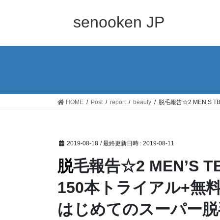
コ
ナ
ン
ビ
senooken JP
テ
ゲ
ン
ー
ツ
シ
へ
ョ
ス
ン
キ
に
ッ
移
HOME
Post
report
beauty
脱毛報告☆2 MEN’S
プ
動
2019-08-18
/ 最終更新日時 :
2019-08-11
脱毛報告☆2 MEN’S TBC 新宿本店「スーパー脱毛
150本トライアル+無料
はじめてのスーパー脱