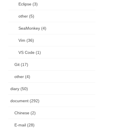
Eclipse (3)
other (5)
SeaMonkey (4)
Vim (36)
VS Code (1)
Git (17)
other (4)
diary (50)
document (292)
Chinese (2)
E-mail (28)