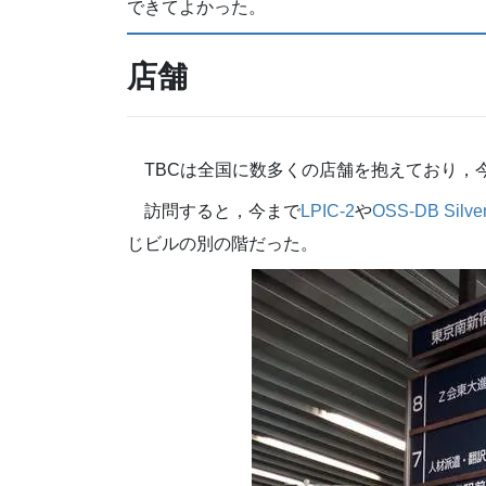
できてよかった。
店舗
TBCは全国に数多くの店舗を抱えており，今
訪問すると，今まで
LPIC-2
や
OSS-DB Silve
じビルの別の階だった。