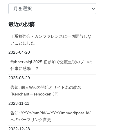
ア
ー
カ
最近の投稿
イ
ブ
IT系勉強会・カンファレンスに一切関与しな
いことにした
2025-04-20
#phperkaigi 2025 初参加で交流重視のプロの
仕事に感動…？
2025-03-29
告知: 個人Wikiの開始とサイト名の改名
(Kenchant→senooken JP)
2023-11-11
告知: YYYY/mm/dd/→YYYY/mm/dd/post_id/
へのパーマリンク変更
2022-12-28