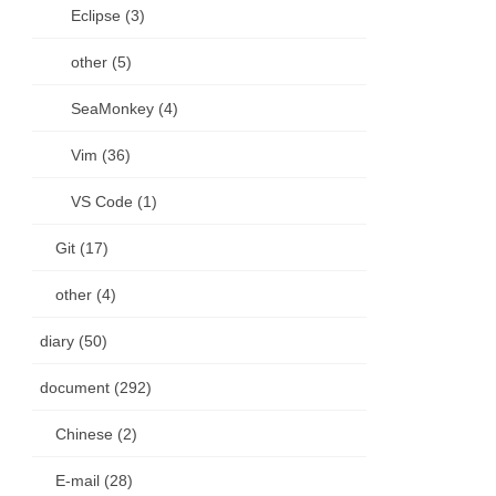
Eclipse (3)
other (5)
SeaMonkey (4)
Vim (36)
VS Code (1)
Git (17)
other (4)
diary (50)
document (292)
Chinese (2)
E-mail (28)