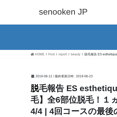
コ
ナ
ン
ビ
senooken JP
テ
ゲ
ン
ー
ツ
シ
へ
ョ
ス
ン
キ
に
ッ
移
HOME
Post
report
beauty
脱毛報告 ES esthe
プ
動
2019-08-12
/ 最終更新日時 :
2019-06-23
脱毛報告 ES esthetique salon メンズ【ヒゲ脱
毛】全6部位脱毛！１ヵ
4/4 | 4回コースの