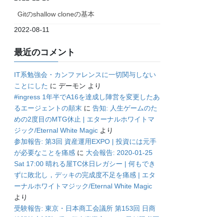
Gitのshallow cloneの基本
2022-08-11
最近のコメント
IT系勉強会・カンファレンスに一切関与しない
ことにした
に
デーモン
より
#ingress 1年半でA16を達成し陣営を変更したあ
るエージェントの顛末
に
告知: 人生ゲームのた
めの2度目のMTG休止 | エターナルホワイトマ
ジック/Eternal White Magic
より
参加報告: 第3回 資産運用EXPO | 投資には元手
が必要なことを痛感
に
大会報告: 2020-01-25
Sat 17:00 晴れる屋TC休日レガシー | 何もでき
ずに敗北し，デッキの完成度不足を痛感 | エタ
ーナルホワイトマジック/Eternal White Magic
より
受験報告: 東京・日本商工会議所 第153回 日商