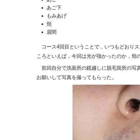
あご下
もみあげ
頬
眉間
コース4回目ということで，いつもどおりス
ころといえば，今回は光が強かったのか，頬
前回自分で洗面所の鏡越しに脱毛箇所の写
お願いして写真を撮ってもらった。