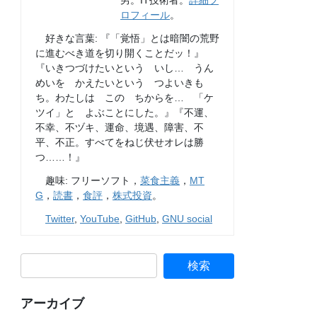
男。IT技術者。
詳細プ
ロフィール
。
好きな言葉: 『「覚悟」とは暗闇の荒野
に進むべき道を切り開くことだッ！』
『いきつづけたいという いし… うん
めいを かえたいという つよいきも
ち。わたしは この ちからを… 「ケ
ツイ」と よぶことにした。』『不運、
不幸、不ヅキ、運命、境遇、障害、不
平、不正。すべてをねじ伏せオレは勝
つ……！』
趣味: フリーソフト，
菜食主義
，
MT
G
，
読書
，
食評
，
株式投資
。
Twitter
,
YouTube
,
GitHub
,
GNU social
アーカイブ