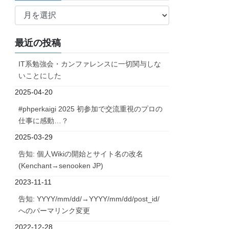
ア
ー
カ
最近の投稿
イ
ブ
IT系勉強会・カンファレンスに一切関与しな
いことにした
2025-04-20
#phperkaigi 2025 初参加で交流重視のプロの
仕事に感動…？
2025-03-29
告知: 個人Wikiの開始とサイト名の改名
(Kenchant→senooken JP)
2023-11-11
告知: YYYY/mm/dd/→YYYY/mm/dd/post_id/
へのパーマリンク変更
2022-12-28