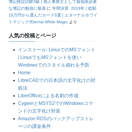
簿記検定試験3級 | 個人事業主として最低限必要
な簿記の勉強に最適
に
年間決算: 2019年 | 総額
15万円から選んだカード5選 | エターナルホワイ
トマジック/Eternal White Magic
より
人気の投稿とページ
インストール: LinuxでのMSフォント
| LinuxでもMSフォントを使い
Windowsでのスタイル崩れを予防
Home
LibreCADでの日本語の文字化けの対
処法
LibreOfficeによる名刺の作成
CygwinとMSYS2でのWindowsコマ
ンドの文字化け対策
Amazon RDSのバックアップストレ
ージの課金条件