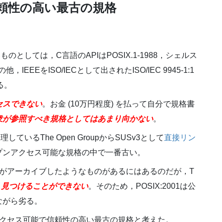
信頼性の高い最古の規格
一番古いものとしては，C言語のAPIはPOSIX.1-1988，シェルス
IEEEをISO/IECとして出されたISO/IEC 9945-1:1
する。
セスできない
。お金 (10万円程度) を払って自分で規格書
衆が参照すべき規格としてはあまり向かない
。
理しているThe Open GroupからSUSv3として
直接リン
プンアクセス可能な規格の中で一番古い。
ば個人がアーカイブしたようなものがあるにはあるのだが，T
ら
見つけることができない
。そのため，POSIX:2001は公
ながら劣る。
プンアクセス可能で信頼性の高い最古の規格と考えた。