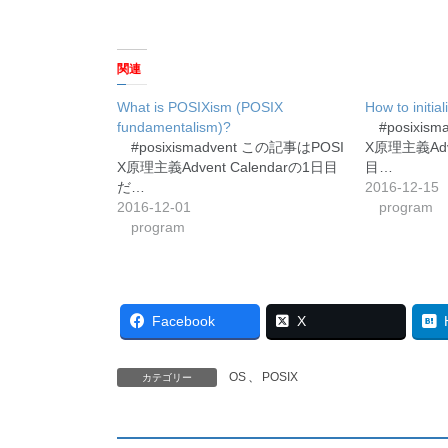
関連
What is POSIXism (POSIX
How to initia
fundamentalism)?
#posixis
#posixismadvent この記事はPOSI
X原理主義Adve
X原理主義Advent Calendarの1日目
目…
だ…
2016-12-15
2016-12-01
program
program
Facebook
X
OS
、
POSIX
カテゴリー