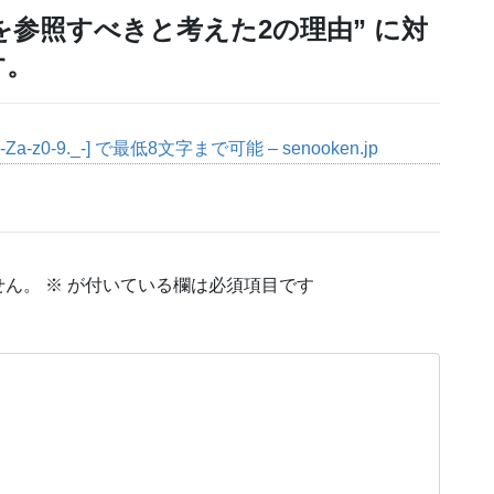
004を参照すべきと考えた2の理由
” に対
す。
0-9._-] で最低8文字まで可能 – senooken.jp
せん。
※
が付いている欄は必須項目です