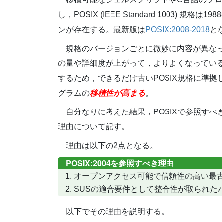
し，POSIX (IEEE Standard 1003
ンが存在する。最新版は
POSIX:2008-2018
と
規格のバージョンごとに微妙に内容が異な
の量や詳細度が上がって，よりよくなってい
するため，できるだけ古いPOSIX規格に準
グラムの
移植性が高まる
。
自分なりに考えた結果，POSIXで参照すべ
理由について記す。
理由は以下の2点となる。
POSIX:2004を参照すべき理由
オープンアクセス可能で信頼性の高い最
SUSの適合要件として整合性が取られた
以下でその理由を説明する。