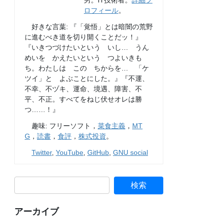
男。IT技術者。
詳細プ
ロフィール
。
好きな言葉: 『「覚悟」とは暗闇の荒野
に進むべき道を切り開くことだッ！』
『いきつづけたいという いし… うん
めいを かえたいという つよいきも
ち。わたしは この ちからを… 「ケ
ツイ」と よぶことにした。』『不運、
不幸、不ヅキ、運命、境遇、障害、不
平、不正。すべてをねじ伏せオレは勝
つ……！』
趣味: フリーソフト，
菜食主義
，
MT
G
，
読書
，
食評
，
株式投資
。
Twitter
,
YouTube
,
GitHub
,
GNU social
アーカイブ