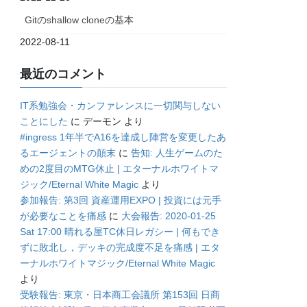
Gitのshallow cloneの基本
2022-08-11
最近のコメント
IT系勉強会・カンファレンスに一切関与しない
ことにした
に
デーモン
より
#ingress 1年半でA16を達成し陣営を変更したあ
るエージェントの顛末
に
告知: 人生ゲームのた
めの2度目のMTG休止 | エターナルホワイトマ
ジック/Eternal White Magic
より
参加報告: 第3回 資産運用EXPO | 投資には元手
が必要なことを痛感
に
大会報告: 2020-01-25
Sat 17:00 晴れる屋TC休日レガシー | 何もでき
ずに敗北し，デッキの完成度不足を痛感 | エタ
ーナルホワイトマジック/Eternal White Magic
より
受験報告: 東京・日本商工会議所 第153回 日商