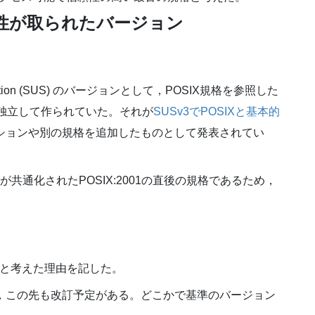
合性が取られたバージョン
ification (SUS) のバージョンとして，POSIX規格を参照した
とは独立して作られていた。それが
SUSv3でPOSIXと基本的
オプションや別の規格を追加したものとして発表されてい
容が共通化されたPOSIX:2001の直後の規格であるため，
すべきと考えた理由を記した。
018だが，この先も改訂予定がある。どこかで基準のバージョン