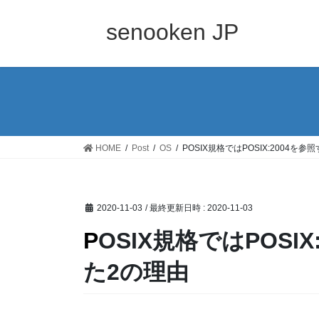
コ
ナ
ン
ビ
senooken JP
テ
ゲ
ン
ー
ツ
シ
へ
ョ
ス
ン
キ
に
ッ
移
HOME
Post
OS
POSIX規格ではPOSIX:2004を
プ
動
2020-11-03
/ 最終更新日時 :
2020-11-03
POSIX規格ではPOSIX:2004を参照すべきと考え
た2の理由