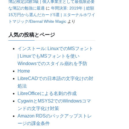
簿記検定試験3級 | 個人事業主として最低限必要
な簿記の勉強に最適
に
年間決算: 2019年 | 総額
15万円から選んだカード5選 | エターナルホワイ
トマジック/Eternal White Magic
より
人気の投稿とページ
インストール: LinuxでのMSフォント
| LinuxでもMSフォントを使い
Windowsでのスタイル崩れを予防
Home
LibreCADでの日本語の文字化けの対
処法
LibreOfficeによる名刺の作成
CygwinとMSYS2でのWindowsコマ
ンドの文字化け対策
Amazon RDSのバックアップストレ
ージの課金条件