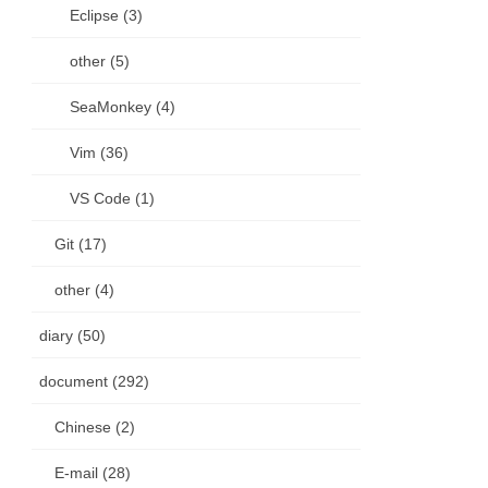
Eclipse (3)
other (5)
SeaMonkey (4)
Vim (36)
VS Code (1)
Git (17)
other (4)
diary (50)
document (292)
Chinese (2)
E-mail (28)