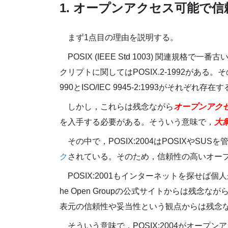
1. オープンアクセス可能で
まず1点目の理由を説明する。
POSIX (IEEE Std 1003) 関連規格で
クリプトに関してはPOSIX.2-1992がある。その他，
990とISO/IEC 9945-2:1993がそれぞれ存在
しかし，これらは残念ながら
オープンアク
を入手する必要がある。そういう意味で，
大
その中で，POSIX:2004はPOSIXやSUSを管
ク
されている。そのため，信頼性の高いオー
POSIX:2001もインターネットを探せ
he Open Groupの公式サイトからは残念なが
表元の信頼性や妥当性という観点からは残念
そういう意味で，POSIX:2004がオー