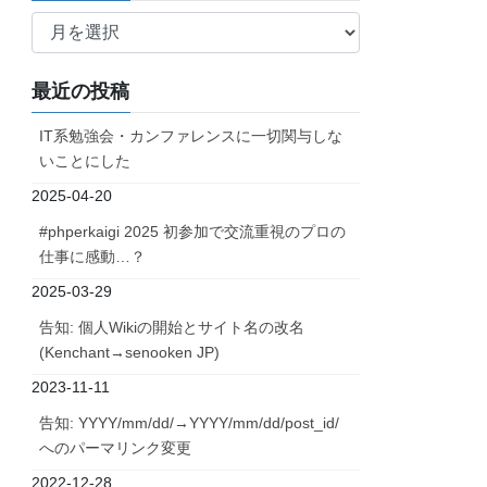
ア
ー
カ
最近の投稿
イ
ブ
IT系勉強会・カンファレンスに一切関与しな
いことにした
2025-04-20
#phperkaigi 2025 初参加で交流重視のプロの
仕事に感動…？
2025-03-29
告知: 個人Wikiの開始とサイト名の改名
(Kenchant→senooken JP)
2023-11-11
告知: YYYY/mm/dd/→YYYY/mm/dd/post_id/
へのパーマリンク変更
2022-12-28