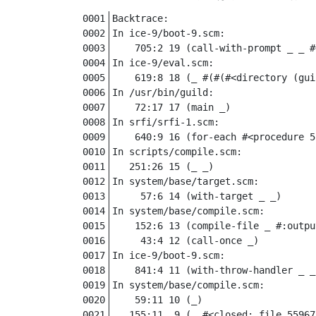
Backtrace:

In ice-9/boot-9.scm:

    705:2 19 (call-with-prompt _ _ #
In ice-9/eval.scm:

    619:8 18 (_ #(#(#<directory (gui
In /usr/bin/guild:

    72:17 17 (main _)

In srfi/srfi-1.scm:

    640:9 16 (for-each #<procedure 5
In scripts/compile.scm:

   251:26 15 (_ _)

In system/base/target.scm:

     57:6 14 (with-target _ _)

In system/base/compile.scm:

    152:6 13 (compile-file _ #:outpu
     43:4 12 (call-once _)

In ice-9/boot-9.scm:

    841:4 11 (with-throw-handler _ _ 
In system/base/compile.scm:

    59:11 10 (_)

   155:11  9 (_ #<closed: file 55967