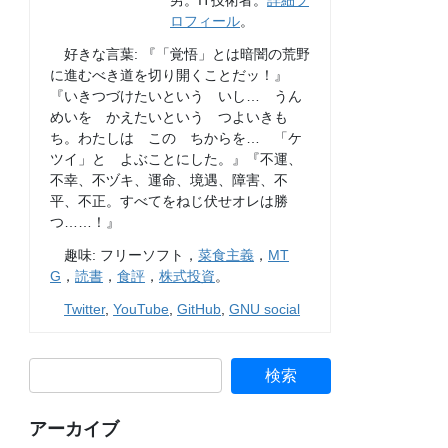
男。IT技術者。
詳細プ
ロフィール
。
好きな言葉: 『「覚悟」とは暗闇の荒野
に進むべき道を切り開くことだッ！』
『いきつづけたいという いし… うん
めいを かえたいという つよいきも
ち。わたしは この ちからを… 「ケ
ツイ」と よぶことにした。』『不運、
不幸、不ヅキ、運命、境遇、障害、不
平、不正。すべてをねじ伏せオレは勝
つ……！』
趣味: フリーソフト，
菜食主義
，
MT
G
，
読書
，
食評
，
株式投資
。
Twitter
,
YouTube
,
GitHub
,
GNU social
アーカイブ