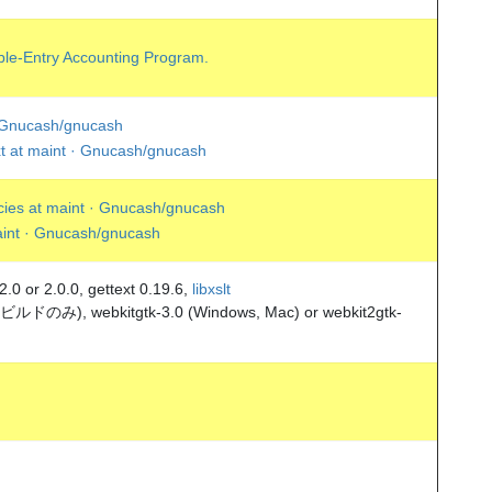
e-Entry Accounting Program.
 Gnucash/gnucash
at maint · Gnucash/gnucash
es at maint · Gnucash/gnucash
aint · Gnucash/gnucash
.2.0 or 2.0.0, gettext 0.19.6,
libxslt
のビルドのみ), webkitgtk-3.0 (Windows, Mac) or webkit2gtk-