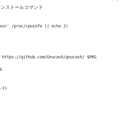
インストールコマンド
sor' /proc/cpuinfo || echo 2)

 https://github.com/Gnucash/gnucash/ $PKG



is
