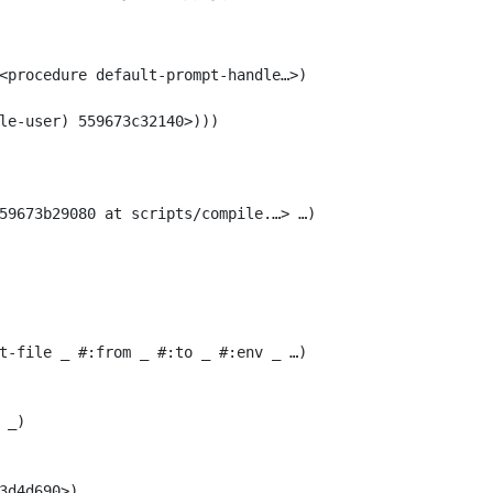
<procedure default-prompt-handle…>)

le-user) 559673c32140>)))

59673b29080 at scripts/compile.…> …)

t-file _ #:from _ #:to _ #:env _ …)

_)

3d4d690>)
