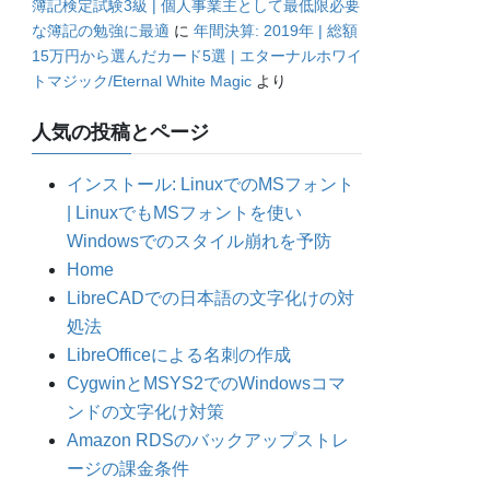
簿記検定試験3級 | 個人事業主として最低限必要
な簿記の勉強に最適
に
年間決算: 2019年 | 総額
15万円から選んだカード5選 | エターナルホワイ
トマジック/Eternal White Magic
より
人気の投稿とページ
インストール: LinuxでのMSフォント
| LinuxでもMSフォントを使い
Windowsでのスタイル崩れを予防
Home
LibreCADでの日本語の文字化けの対
処法
LibreOfficeによる名刺の作成
CygwinとMSYS2でのWindowsコマ
ンドの文字化け対策
Amazon RDSのバックアップストレ
ージの課金条件