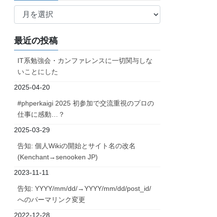
ア
ー
カ
最近の投稿
イ
ブ
IT系勉強会・カンファレンスに一切関与しな
いことにした
2025-04-20
#phperkaigi 2025 初参加で交流重視のプロの
仕事に感動…？
2025-03-29
告知: 個人Wikiの開始とサイト名の改名
(Kenchant→senooken JP)
2023-11-11
告知: YYYY/mm/dd/→YYYY/mm/dd/post_id/
へのパーマリンク変更
2022-12-28