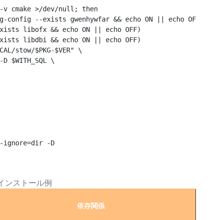
-v cmake >/dev/null; then

g-config --exists gwenhywfar && echo ON || echo OFF)

xists libofx && echo ON || echo OFF)
xists libdbi && echo ON || echo OFF)
CAL/stow/$PKG-$VER" \
-D $WITH_SQL \
-ignore=dir -D

インストール例
依存関係