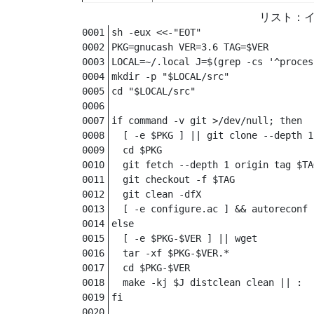
sh -eux <<-"EOT"

PKG=gnucash VER=3.6 TAG=$VER

LOCAL=~/.local J=$(grep -cs '^proces
mkdir -p "$LOCAL/src"

cd "$LOCAL/src"

if command -v git >/dev/null; then

  [ -e $PKG ] || git clone --depth 1
  cd $PKG

  git fetch --depth 1 origin tag $TAG
  git checkout -f $TAG

  git clean -dfX

  [ -e configure.ac ] && autoreconf -
else

  [ -e $PKG-$VER ] || wget 

  tar -xf $PKG-$VER.*

  cd $PKG-$VER

  make -kj $J distclean clean || :

fi
