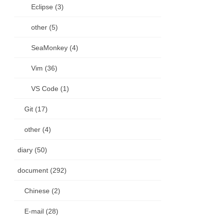
Eclipse (3)
other (5)
SeaMonkey (4)
Vim (36)
VS Code (1)
Git (17)
other (4)
diary (50)
document (292)
Chinese (2)
E-mail (28)