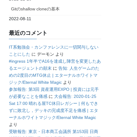
Gitのshallow cloneの基本
2022-08-11
最近のコメント
IT系勉強会・カンファレンスに一切関与しない
ことにした
に
デーモン
より
#ingress 1年半でA16を達成し陣営を変更したあ
るエージェントの顛末
に
告知: 人生ゲームのた
めの2度目のMTG休止 | エターナルホワイトマ
ジック/Eternal White Magic
より
参加報告: 第3回 資産運用EXPO | 投資には元手
が必要なことを痛感
に
大会報告: 2020-01-25
Sat 17:00 晴れる屋TC休日レガシー | 何もでき
ずに敗北し，デッキの完成度不足を痛感 | エタ
ーナルホワイトマジック/Eternal White Magic
より
受験報告: 東京・日本商工会議所 第153回 日商