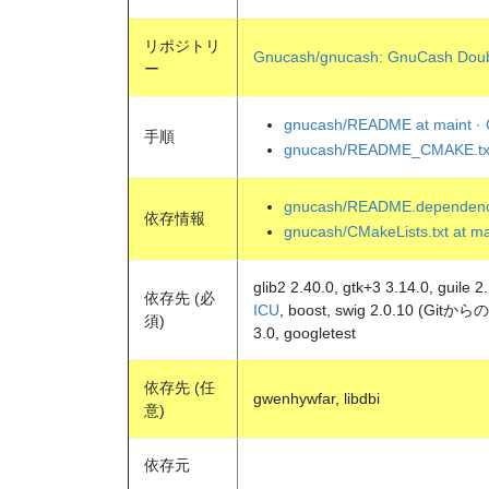
リポジトリ
Gnucash/gnucash: GnuCash Doubl
ー
gnucash/README at maint ·
手順
gnucash/README_CMAKE.txt 
gnucash/README.dependenci
依存情報
gnucash/CMakeLists.txt at m
glib2 2.40.0, gtk+3 3.14.0, guile 2
依存先 (必
ICU
, boost, swig 2.0.10 (Gitから
須)
3.0, googletest
依存先 (任
gwenhywfar, libdbi
意)
依存元