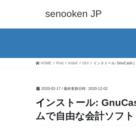
コ
ナ
ン
ビ
senooken JP
テ
ゲ
ン
ー
ツ
シ
へ
ョ
ス
ン
キ
に
ッ
移
HOME
Post
install
GUI
インストール: GnuCas
プ
動
2020-02-17
/ 最終更新日時 :
2020-12-02
インストール: GnuCash | クロスプラットフォー
ムで自由な会計ソフト