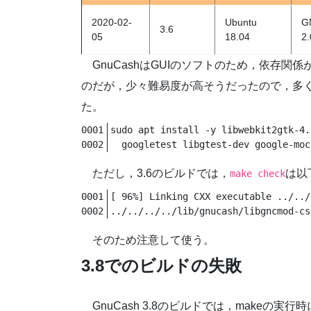
2020-02-
Ubuntu
GN
3.6
05
18.04
2.
GnuCashはGUIのソフトのため，依存
のだが，少々難易度が高そうだったので，多
た。
sudo apt install -y libwebkit2gtk-4.
  googletest libgtest-dev google-moc
ただし，3.6のビルドでは，
は以
make check
[ 96%] Linking CXX executable ../../
そのため注意して使う。
3.8でのビルドの失敗
GnuCash 3.8のビルドでは，makeの