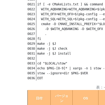
if [ -e CMakeLists.txt ] && command 
  WITH_AQBANKING=WITH_AQBANKING=$(pk
  WITH_OFX=WITH_OFX=$(pkg-config --e
  WITH_SQL=WITH_SQL=$(pkg-config --e
  cmake -D CMAKE_INSTALL_PREFIX="$LO
    -D $WITH_AQBANKING -D $WITH_OFX 
    .

fi

make -j $J

make -j $J check

make -j $J install

cd "$LOCAL/stow"

echo $PKG-[0-9]* | xargs -n 1 stow -
stow --ignore=dir $PKG-$VER

EOT
バージョ
日付
OS
ン