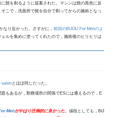
前に髭を剃るように提案された。マシンは髭の黒色に反
。そこで，洗面所で髭を自分で剃ってからの施術となっ
かなり近かった。さすがに，
前回のBIJOU For Menのよ
ジェルを集めに塗ってくれたので，施術後のヒリヒリは
 salon
とほぼ同じだった。
題もあるが，勤務場所の関係でESには通えるので，E
or Men
がやはり圧倒的に良かった
。値段としても，BIJ