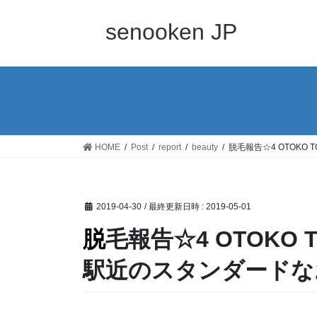
コ
ナ
ン
ビ
senooken JP
テ
ゲ
ン
ー
ツ
シ
へ
ョ
ス
ン
キ
に
ッ
移
HOME
Post
report
beauty
脱毛報告☆4 OTOKO
プ
動
2019-04-30
/ 最終更新日時 :
2019-05-01
脱毛報告☆4 OTOKO TOKYO | 4回目の脱毛は渋谷
駅近のスタンダードな