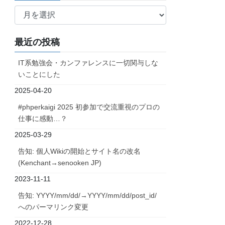
ア
ー
カ
最近の投稿
イ
ブ
IT系勉強会・カンファレンスに一切関与しな
いことにした
2025-04-20
#phperkaigi 2025 初参加で交流重視のプロの
仕事に感動…？
2025-03-29
告知: 個人Wikiの開始とサイト名の改名
(Kenchant→senooken JP)
2023-11-11
告知: YYYY/mm/dd/→YYYY/mm/dd/post_id/
へのパーマリンク変更
2022-12-28