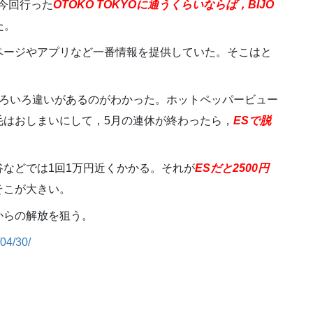
，今回行った
OTOKO TOKYOに通うくらいならば，BIJO
た。
ページやアプリなど一番情報を提供していた。そこはと
いろいろ違いがあるのがわかった。ホットペッパービュー
毛はおしまいにして，5月の連休が終わったら，
ESで脱
谷などでは1回1万円近くかかる。それが
ESだと2500円
そこが大きい。
からの解放を狙う。
/04/30/