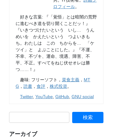
男。IT技術者。
詳細プ
ロフィール
。
好きな言葉: 『「覚悟」とは暗闇の荒野
に進むべき道を切り開くことだッ！』
『いきつづけたいという いし… うん
めいを かえたいという つよいきも
ち。わたしは この ちからを… 「ケ
ツイ」と よぶことにした。』『不運、
不幸、不ヅキ、運命、境遇、障害、不
平、不正。すべてをねじ伏せオレは勝
つ……！』
趣味: フリーソフト，
菜食主義
，
MT
G
，
読書
，
食評
，
株式投資
。
Twitter
,
YouTube
,
GitHub
,
GNU social
アーカイブ