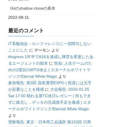
Gitのshallow cloneの基本
2022-08-11
最近のコメント
IT系勉強会・カンファレンスに一切関与しない
ことにした
に
デーモン
より
#ingress 1年半でA16を達成し陣営を変更したあ
るエージェントの顛末
に
告知: 人生ゲームのた
めの2度目のMTG休止 | エターナルホワイトマ
ジック/Eternal White Magic
より
参加報告: 第3回 資産運用EXPO | 投資には元手
が必要なことを痛感
に
大会報告: 2020-01-25
Sat 17:00 晴れる屋TC休日レガシー | 何もでき
ずに敗北し，デッキの完成度不足を痛感 | エタ
ーナルホワイトマジック/Eternal White Magic
より
受験報告: 東京・日本商工会議所 第153回 日商