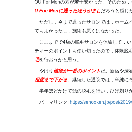
OU For Menの方が若干安かった。そのため
U Foe Menに通ったほうがまし
だろうと感じ
ただし，今まで通ったサロンでは，ホーム
てもよかったし，施術も悪くはなかった。
ここまでで4店の脱毛サロンを体験して，
ティーのポイントも使い切ったので，体験脱
毛
を行おうかと思う。
やはり
値段が一番のポイント
だ。新宿や渋
程度まで下がる
。継続した通院では，単純に
半年ほどかけて髭の脱毛を行い，ひげ剃り
パーマリンク:
https://senooken.jp/post/2019