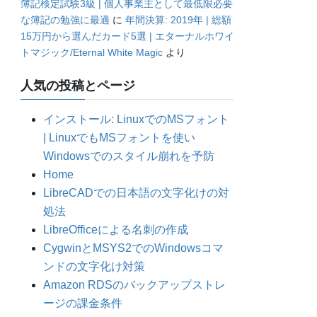
簿記検定試験3級 | 個人事業主として最低限必要
な簿記の勉強に最適
に
年間決算: 2019年 | 総額
15万円から選んだカード5選 | エターナルホワイ
トマジック/Eternal White Magic
より
人気の投稿とページ
インストール: LinuxでのMSフォント
| LinuxでもMSフォントを使い
Windowsでのスタイル崩れを予防
Home
LibreCADでの日本語の文字化けの対
処法
LibreOfficeによる名刺の作成
CygwinとMSYS2でのWindowsコマ
ンドの文字化け対策
Amazon RDSのバックアップストレ
ージの課金条件