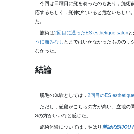
今回は日曜日に髭を剃ったのもあり，施術
応するらしく，髭伸びていると危ないらしい
た。
施術は
2回目に通ったES esthetique salon
と
うに痛みなし
とまではいかなかったものの，
なかった。
結論
脱毛の体験としては，
2回目のES esthetique
ただし，値段がこちらの方が高い。立地の問
Sの方がいいなと感じた。
施術体験については，やはり
前回のBIJOU F