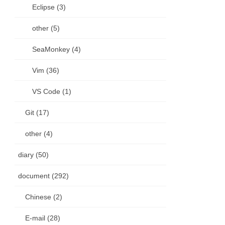
Eclipse (3)
other (5)
SeaMonkey (4)
Vim (36)
VS Code (1)
Git (17)
other (4)
diary (50)
document (292)
Chinese (2)
E-mail (28)