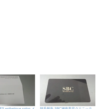
esthetique salon メ
脱毛報告 SBC湘南美容クリニック