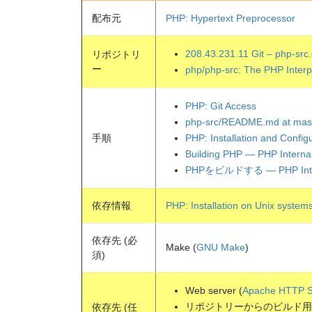
配布元
PHP: Hypertext Preprocessor
208.43.231.11 Git – php-src
リポジトリ
ー
php/php-src: The PHP Interp
PHP: Git Access
php-src/README.md at mast
手順
PHP: Installation and Config
Building PHP — PHP Interna
PHPをビルドする — PHP Inte
依存情報
PHP: Installation on Unix system
依存先 (必
Make (
GNU Make
)
須)
Web server (
Apache HTTP S
リポジトリーからのビルド用: Auto
依存先 (任