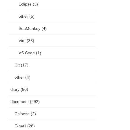
Eclipse (3)
other (5)
SeaMonkey (4)
Vim (36)
VS Code (1)
Git (17)
other (4)
diary (50)
document (292)
Chinese (2)
E-mail (28)