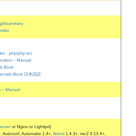
.git/summary
reter
er · php/php-src
uration – Manual
ls Book
rnals Book 日本語訳
s – Manual
erver
or Nginx or Lighttpd)
conf, Automake 1.4+,
libtool
1.4.3+, rec2 0.13.4+,