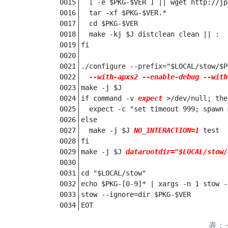
  [ -e $PKG-$VER ] || wget http://jp
  tar -xf $PKG-$VER.*

  cd $PKG-$VER

  make -kj $J distclean clean || :

fi

./configure --prefix="$LOCAL/stow/$P
--with-apxs2 --enable-debug
--with
make -j $J

if command -v 
expect
 >/dev/null; then
  expect -c "set timeout 999; spawn 
else

  make -j $J 
NO_INTERACTION=1
 test

fi

make -j $J 
datarootdir="$LOCAL/stow/
cd "$LOCAL/stow"

echo $PKG-[0-9]* | xargs -n 1 stow -
stow --ignore=dir $PKG-$VER

EOT