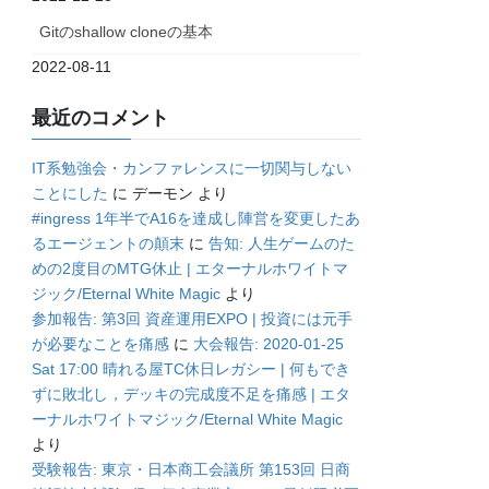
Gitのshallow cloneの基本
2022-08-11
最近のコメント
IT系勉強会・カンファレンスに一切関与しない
ことにした
に
デーモン
より
#ingress 1年半でA16を達成し陣営を変更したあ
るエージェントの顛末
に
告知: 人生ゲームのた
めの2度目のMTG休止 | エターナルホワイトマ
ジック/Eternal White Magic
より
参加報告: 第3回 資産運用EXPO | 投資には元手
が必要なことを痛感
に
大会報告: 2020-01-25
Sat 17:00 晴れる屋TC休日レガシー | 何もでき
ずに敗北し，デッキの完成度不足を痛感 | エタ
ーナルホワイトマジック/Eternal White Magic
より
受験報告: 東京・日本商工会議所 第153回 日商