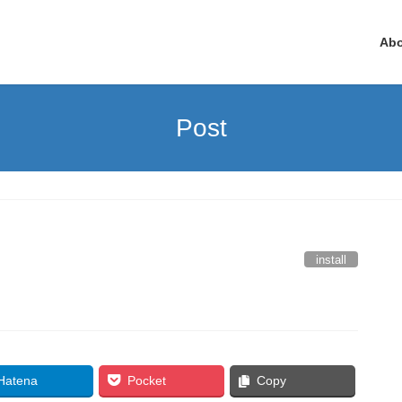
Ab
Post
install
Hatena
Pocket
Copy