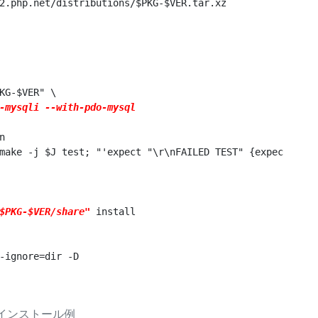
2.php.net/distributions/$PKG-$VER.tar.xz

KG-$VER" \

-mysqli --with-pdo-mysql


make -j $J test; "'expect "\r\nFAILED TEST" {expect Yns;
$PKG-$VER/share"
 install

-ignore=dir -D

インストール例