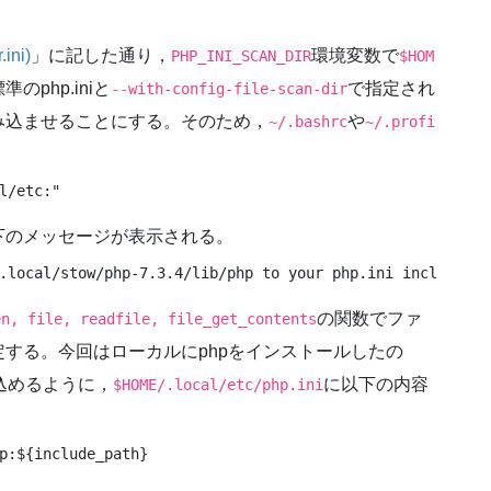
ini)
」に記した通り，
環境変数で
PHP_INI_SCAN_DIR
$HOM
php.iniと
で指定され
--with-config-file-scan-dir
を読み込ませることにする。そのため，
や
~/.bashrc
~/.profi
l/etc:"
下のメッセージが表示される。
.local/stow/php-7.3.4/lib/php to your php.ini include_pa
の関数でファ
en, file, readfile, file_get_contents
する。今回はローカルにphpをインストールしたの
込めるように，
に以下の内容
$HOME/.local/etc/php.ini
p:${include_path}