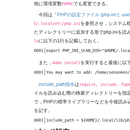
他に環境変数
でも変更できる。
PHPRC
今回は「
PHPの設定ファイル (php.iniと.user.
を参照させ，システム標準の
E/.local/etc/php.ini
たディレクトリーに追加する形でphp.ini
に以下の1行を記載しておく。
le
export PHP_INI_SCAN_DIR="$HOME/.loca
また，
を実行すると最後に以
make install
You may want to add: /home/senooken/
include_path指令
は
require, include, fop
イルを読み込む際の検索ディレクトリーを指定
で，PHPの標準ライブラリーなどを今後読み
を記す。
include_path = ${HOME}/.local/lib/ph