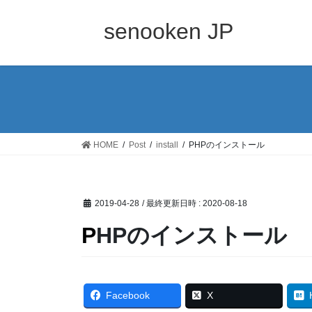
コ
ナ
ン
ビ
senooken JP
テ
ゲ
ン
ー
ツ
シ
へ
ョ
ス
ン
キ
に
ッ
移
HOME
Post
install
PHPのインストール
プ
動
2019-04-28
/ 最終更新日時 :
2020-08-18
PHPのインストール
Facebook
X