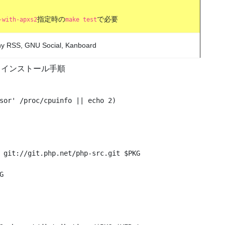
指定時の
で必要
-with-apxs2
make test
iny RSS, GNU Social, Kanboard
インストール手順
sor' /proc/cpuinfo || echo 2)

 git://git.php.net/php-src.git $PKG


