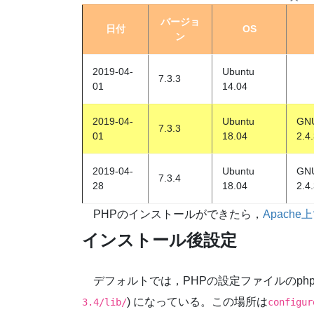
バージョ
日付
OS
ン
2019-04-
Ubuntu
7.3.3
01
14.04
2019-04-
Ubuntu
GNU
7.3.3
01
18.04
2.4
2019-04-
Ubuntu
GNU
7.3.4
28
18.04
2.4
PHPのインストールができたら，
Apach
インストール後設定
デフォルトでは，PHPの設定ファイルのphp.ini
) になっている。この場所は
3.4/lib/
configur