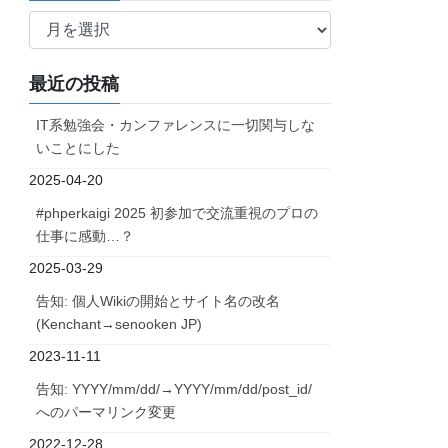
ア
ー
カ
最近の投稿
イ
ブ
IT系勉強会・カンファレンスに一切関与しな
いことにした
2025-04-20
#phperkaigi 2025 初参加で交流重視のプロの
仕事に感動…？
2025-03-29
告知: 個人Wikiの開始とサイト名の改名
(Kenchant→senooken JP)
2023-11-11
告知: YYYY/mm/dd/→YYYY/mm/dd/post_id/
へのパーマリンク変更
2022-12-28