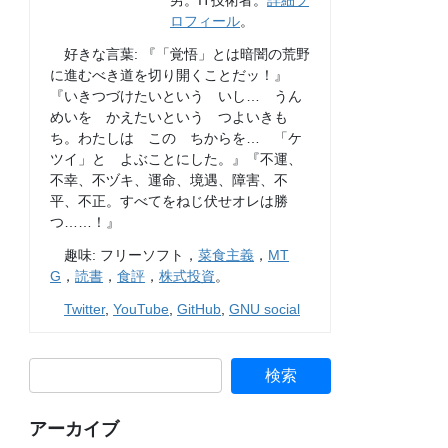
男。IT技術者。
詳細プ
ロフィール
。
好きな言葉: 『「覚悟」とは暗闇の荒野
に進むべき道を切り開くことだッ！』
『いきつづけたいという いし… うん
めいを かえたいという つよいきも
ち。わたしは この ちからを… 「ケ
ツイ」と よぶことにした。』『不運、
不幸、不ヅキ、運命、境遇、障害、不
平、不正。すべてをねじ伏せオレは勝
つ……！』
趣味: フリーソフト，
菜食主義
，
MT
G
，
読書
，
食評
，
株式投資
。
Twitter
,
YouTube
,
GitHub
,
GNU social
アーカイブ