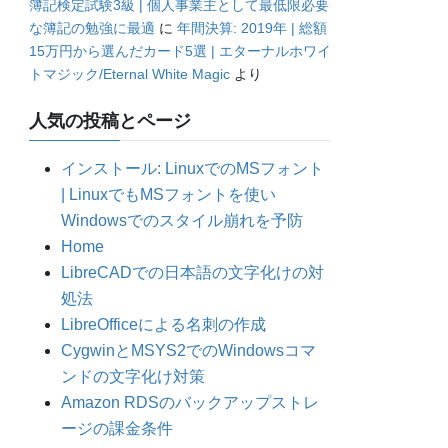
簿記検定試験3級 | 個人事業主として最低限必要
な簿記の勉強に最適
に
年間決算: 2019年 | 総額
15万円から選んだカード5選 | エターナルホワイ
トマジック/Eternal White Magic
より
人気の投稿とページ
インストール: LinuxでのMSフォント
| LinuxでもMSフォントを使い
Windowsでのスタイル崩れを予防
Home
LibreCADでの日本語の文字化けの対
処法
LibreOfficeによる名刺の作成
CygwinとMSYS2でのWindowsコマ
ンドの文字化け対策
Amazon RDSのバックアップストレ
ージの課金条件