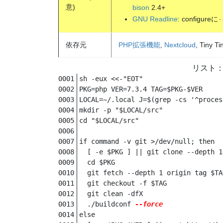
意)
bison
2.4+
GNU Readline
: configureに
-
依存元
PHP拡張機能
,
Nextcloud
, Tiny T
sh -eux <<-"EOT"

PKG=php VER=7.3.4 TAG=$PKG-$VER

LOCAL=~/.local J=$(grep -cs '^proces
mkdir -p "$LOCAL/src"

cd "$LOCAL/src"

if command -v git >/dev/null; then

  [ -e $PKG ] || git clone --depth 1
  cd $PKG

  git fetch --depth 1 origin tag $TAG
  git checkout -f $TAG

  git clean -dfX

  ./buildconf 
--force
else
