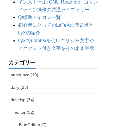
インストール: GNU Readline | コマン
ドライン操作の共通ライブラリー
Qt標準アイコン一覧
初心者にとってのLaTeXの問題点と
LyXの紹介
LyXでuplatexを使いギリシャ文字や
アクセント付き文字をそのまま表示
カテゴリー
 send s\n; expect " "; exit 1} Yns {send s\n; expect " ";
announce (19)
daily (23)
develop (74)
editor (52)
BlueGriffon (7)