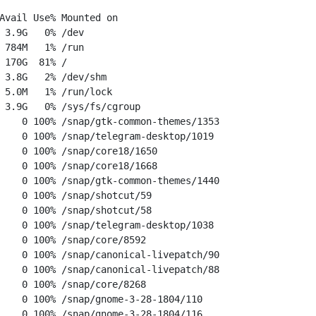
Avail Use% Mounted on

 3.9G   0% /dev

 784M   1% /run

 170G  81% /

 3.8G   2% /dev/shm

 5.0M   1% /run/lock

 3.9G   0% /sys/fs/cgroup

    0 100% /snap/gtk-common-themes/1353

    0 100% /snap/telegram-desktop/1019

    0 100% /snap/core18/1650

    0 100% /snap/core18/1668

    0 100% /snap/gtk-common-themes/1440

    0 100% /snap/shotcut/59

    0 100% /snap/shotcut/58

    0 100% /snap/telegram-desktop/1038

    0 100% /snap/core/8592

    0 100% /snap/canonical-livepatch/90

    0 100% /snap/canonical-livepatch/88

    0 100% /snap/core/8268

    0 100% /snap/gnome-3-28-1804/110

    0 100% /snap/gnome-3-28-1804/116
