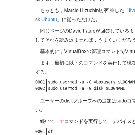
もっとも，Marcio H zuchiniが回答した「
li
sk Ubuntu
」に従っただけだ。
同じページのDavid Faureが回答している
してそれを読み込ませれば，うまくいくだろ
基本的に，VirtualBoxの管理コマンドでV
まず，最初に以下のコマンドを実行して現
する。
sudo usermod -a -G vboxusers $LOGNAM
sudo usermod -a -G disk $LOGNAME
ユーザーのdiskグループへの追加はsud
い。
続いて，
コマンドを実行して，デバイスと
df
df