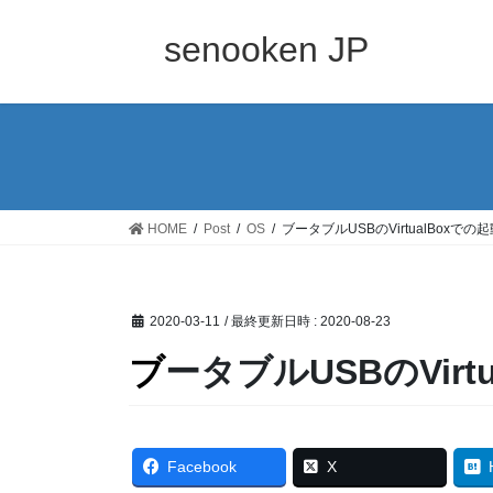
コ
ナ
ン
ビ
senooken JP
テ
ゲ
ン
ー
ツ
シ
へ
ョ
ス
ン
キ
に
ッ
移
HOME
Post
OS
ブータブルUSBのVirtualBoxでの
プ
動
2020-03-11
/ 最終更新日時 :
2020-08-23
ブータブルUSBのVir
Facebook
X