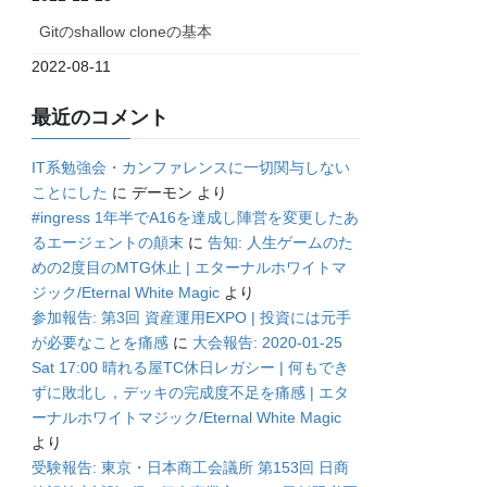
Gitのshallow cloneの基本
2022-08-11
最近のコメント
IT系勉強会・カンファレンスに一切関与しない
ことにした
に
デーモン
より
#ingress 1年半でA16を達成し陣営を変更したあ
るエージェントの顛末
に
告知: 人生ゲームのた
めの2度目のMTG休止 | エターナルホワイトマ
ジック/Eternal White Magic
より
参加報告: 第3回 資産運用EXPO | 投資には元手
が必要なことを痛感
に
大会報告: 2020-01-25
Sat 17:00 晴れる屋TC休日レガシー | 何もでき
ずに敗北し，デッキの完成度不足を痛感 | エタ
ーナルホワイトマジック/Eternal White Magic
より
受験報告: 東京・日本商工会議所 第153回 日商