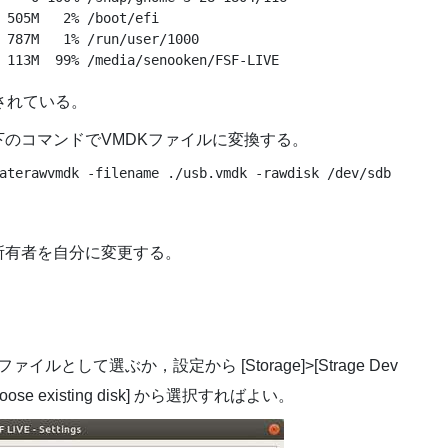
 505M   2% /boot/efi

 787M   1% /run/user/1000

 113M  99% /media/senooken/FSF-LIVE
されている。
のコマンドでVMDKファイルに変換する。
aterawvmdk -filename ./usb.vmdk -rawdisk /dev/sdb
所有者を自分に変更する。
して選ぶか，設定から [Storage]>[Strage Dev
.]>[Choose existing disk] から選択すればよい。