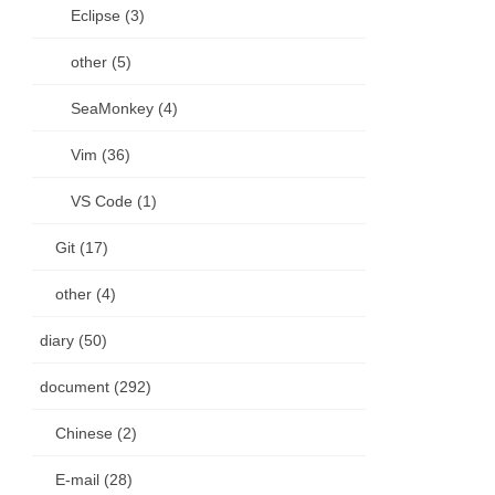
Eclipse (3)
other (5)
SeaMonkey (4)
Vim (36)
VS Code (1)
Git (17)
other (4)
diary (50)
document (292)
Chinese (2)
E-mail (28)