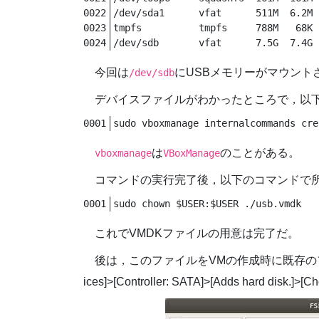
/dev/sda1      vfat      511M  6.2M 
tmpfs          tmpfs     788M   68K 
/dev/sdb       vfat      7.5G  7.4G 
今回は
にUSBメモリーがマウント
/dev/sdb
デバイスファイルがわかったところで，以下
sudo vboxmanage internalcommands cre
は
のことがある。
vboxmanage
VBoxManage
コマンドの実行完了後，以下のコマンドで
sudo chown $USER:$USER ./usb.vmdk
これでVMDKファイルの用意は完了だ。
後は，このファイルをVMの作成時に既存のファイルと
ices]>[Controller: SATA]>[Adds hard disk