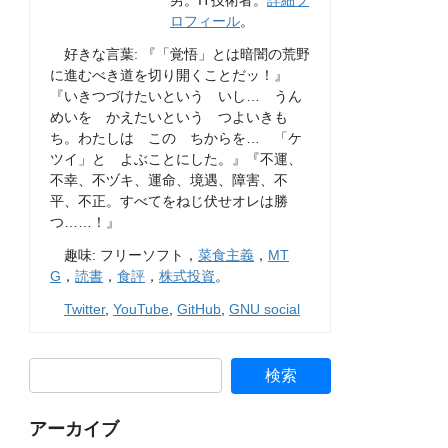
男。IT技術者。
詳細プ
ロフィール
。
好きな言葉: 『「覚悟」とは暗闇の荒野
に進むべき道を切り開くことだッ！』
『いきつづけたいという いし… うん
めいを かえたいという つよいきも
ち。わたしは この ちからを… 「ケ
ツイ」と よぶことにした。』『不運、
不幸、不ヅキ、運命、境遇、障害、不
平、不正。すべてをねじ伏せオレは勝
つ……！』
趣味: フリーソフト，
菜食主義
，
MT
G
，
読書
，
食評
，
株式投資
。
Twitter
,
YouTube
,
GitHub
,
GNU social
アーカイブ