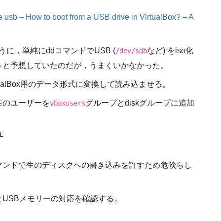
ve usb – How to boot from a USB drive in VirtualBox? – A
ように，単純にddコマンドでUSB (
など) をiso化
/dev/sdb
うと予想していたのだが，うまくいかなかった。
irtualBox用のデータ形式に変換して読み込ませる。
在のユーザーを
グループとdiskグループに追加
vboxusers
E
oコマンドで生のディスクへの書き込みを許すため危険らし
USBメモリーの対応を確認する。