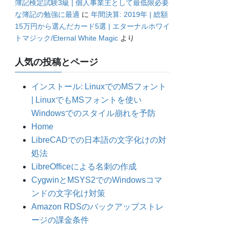
簿記検定試験3級 | 個人事業主として最低限必要
な簿記の勉強に最適
に
年間決算: 2019年 | 総額
15万円から選んだカード5選 | エターナルホワイ
トマジック/Eternal White Magic
より
人気の投稿とページ
インストール: LinuxでのMSフォント
| LinuxでもMSフォントを使い
Windowsでのスタイル崩れを予防
Home
LibreCADでの日本語の文字化けの対
処法
LibreOfficeによる名刺の作成
CygwinとMSYS2でのWindowsコマ
ンドの文字化け対策
Amazon RDSのバックアップストレ
ージの課金条件