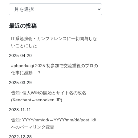
ア
ー
カ
最近の投稿
イ
ブ
IT系勉強会・カンファレンスに一切関与しな
いことにした
2025-04-20
#phperkaigi 2025 初参加で交流重視のプロの
仕事に感動…？
2025-03-29
告知: 個人Wikiの開始とサイト名の改名
(Kenchant→senooken JP)
2023-11-11
告知: YYYY/mm/dd/→YYYY/mm/dd/post_id/
へのパーマリンク変更
2022-12-28