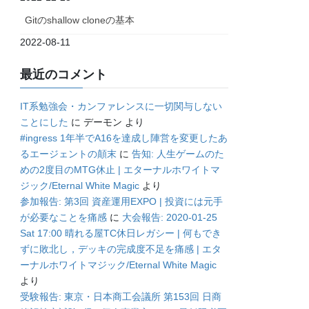
Gitのshallow cloneの基本
2022-08-11
最近のコメント
IT系勉強会・カンファレンスに一切関与しない
ことにした
に
デーモン
より
#ingress 1年半でA16を達成し陣営を変更したあ
るエージェントの顛末
に
告知: 人生ゲームのた
めの2度目のMTG休止 | エターナルホワイトマ
ジック/Eternal White Magic
より
参加報告: 第3回 資産運用EXPO | 投資には元手
が必要なことを痛感
に
大会報告: 2020-01-25
Sat 17:00 晴れる屋TC休日レガシー | 何もでき
ずに敗北し，デッキの完成度不足を痛感 | エタ
ーナルホワイトマジック/Eternal White Magic
より
受験報告: 東京・日本商工会議所 第153回 日商