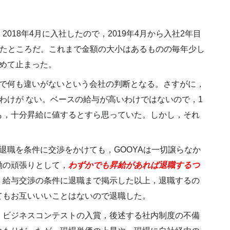
。2018年4月に入社したので，2019年4月から入社2年目
になったところだ。これまで金額の大小はあるものの毎年少し
初めて止まった。
年で何も違いがないという会社の判断となる。さすがに，
わけが ない。ベースの給与が高いわけではないので，1
も，十分昇給に値するとすら思っていた。しかし，それ
退職を条件に交渉をかけても，GOOYAは一切譲らなか
働の頑張りとして，
わずかでも昇給があれば退職するつ
。給与交渉の条件に退職まで掲示した以上，退職するの
てもお互いいいことはないので退職した。
，ビジネスコンテストの入賞，後述する社内制度の不備