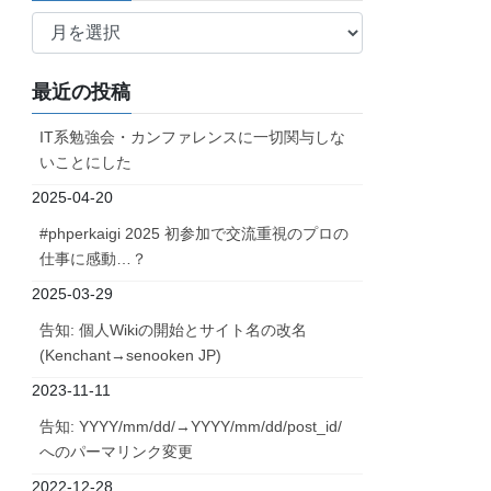
ア
ー
カ
最近の投稿
イ
ブ
IT系勉強会・カンファレンスに一切関与しな
いことにした
2025-04-20
#phperkaigi 2025 初参加で交流重視のプロの
仕事に感動…？
2025-03-29
告知: 個人Wikiの開始とサイト名の改名
(Kenchant→senooken JP)
2023-11-11
告知: YYYY/mm/dd/→YYYY/mm/dd/post_id/
へのパーマリンク変更
2022-12-28