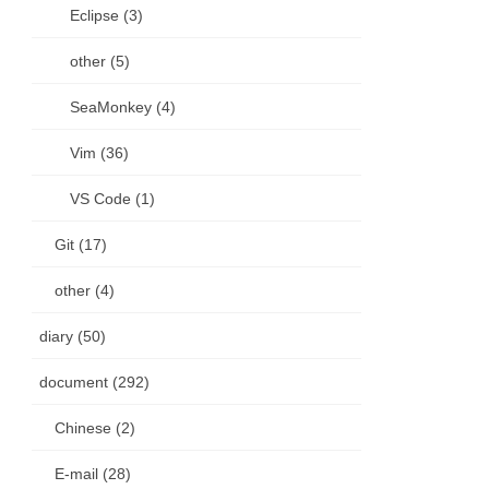
Eclipse (3)
other (5)
SeaMonkey (4)
Vim (36)
VS Code (1)
Git (17)
other (4)
diary (50)
document (292)
Chinese (2)
E-mail (28)