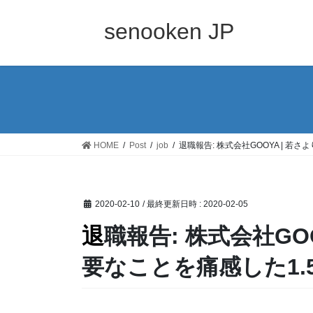
コ
ナ
ン
ビ
senooken JP
テ
ゲ
ン
ー
ツ
シ
へ
ョ
ス
ン
キ
に
ッ
移
HOME
Post
job
退職報告: 株式会社GOOYA | 若
プ
動
2020-02-10
/ 最終更新日時 :
2020-02-05
退職報告: 株式会社GOOYA | 若さよりも知性が重
要なことを痛感した1.