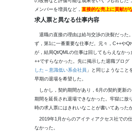
の改善など評価可能な成果をいくつも出した
メンバーを増員など，
直接的な売上に貢献が
求人票と異なる仕事内容
退職の直接の理由は給与交渉の決裂だった
ず，第1に一番重要な仕事だ。元々，C++やQ
が，結局Qt/QMLの仕事は回してもらえなか
++ですらなかった。先に掲示した退職ブログ
した – 意識低い系会社員
」と同じようなこと
早期の退場を希望した。
しかし，契約期間があり，6月の契約更新
期間を延長され退場できなかった。牢獄に放
時の求人票にはきれいなことが書いてあった
2019年1月からのアイティアクセス社で
なかった。