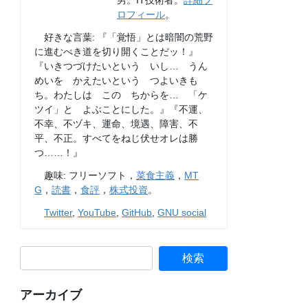
男。IT技術者。
詳細プ
ロフィール
。
好きな言葉: 『「覚悟」とは暗闇の荒野
に進むべき道を切り開くことだッ！』
『いきつづけたいという いし… うん
めいを かえたいという つよいきも
ち。わたしは この ちからを… 「ケ
ツイ」と よぶことにした。』『不運、
不幸、不ヅキ、運命、境遇、障害、不
平、不正。すべてをねじ伏せオレは勝
つ……！』
趣味: フリーソフト，
菜食主義
，
MT
G
，
読書
，
食評
，
株式投資
。
Twitter
,
YouTube
,
GitHub
,
GNU social
アーカイブ