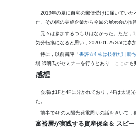
2019年の夏に自宅の郵便受けに届いてい
た。その際の実施企業から今回の展示会の招
元々は参加するつもりはなかった。ただ，
気分転換になると思い，2020-01-25 Satに
特に，以前書評「
書評☆4 株は技術だ! |
場 師朗氏がセミナーを行うとあり，ここにも
感想
会場は1Fと4Fに分かれており，4Fは太陽
た。
前半で4Fの太陽光発電周りの話をきいて，
富裕層が実践する資産保全＆ スピ