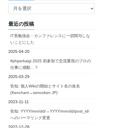
ア
ー
カ
最近の投稿
イ
ブ
IT系勉強会・カンファレンスに一切関与しな
いことにした
2025-04-20
#phperkaigi 2025 初参加で交流重視のプロの
仕事に感動…？
2025-03-29
告知: 個人Wikiの開始とサイト名の改名
(Kenchant→senooken JP)
2023-11-11
告知: YYYY/mm/dd/→YYYY/mm/dd/post_id/
へのパーマリンク変更
2022-12-28