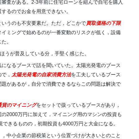
審査がある。2-3年前に住宅ローンを組んで自宅を購入
選するのでお金を用意できない。
というのも不安要素だ。ただ，どこかで
買取価格の下限
タイミングで始めるのが一番変動のリスクが低く，設備
じた。
のほうが普及している分，手堅く感じた。
気になるブースで話を聞いていた。太陽光発電のブース
ので，
太陽光発電の自家消費方法
を工夫しているブース
問題があるが，自分で消費できるならこの問題は解決で
通貨のマイニング
をセットで扱っているブースがあり，
の2000万円に加えて，マイニング用のマシンの投資も
現できるものの，初期投資も4000万円と大金になる。
く，中小企業の節税策という位置づけが大きいとのこと