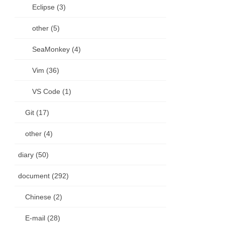
Eclipse (3)
other (5)
SeaMonkey (4)
Vim (36)
VS Code (1)
Git (17)
other (4)
diary (50)
document (292)
Chinese (2)
E-mail (28)