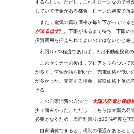
するらしい。ただし，これもローンなので当然
していて借金がある都合，ローンの審査で落
また，電気の買取価格が毎年下がっている
が来るはず
だ。下限が来るまで待ち，下限の
投資費用を抑えられてよいのではないかと感
利回り7 %程度であれば，まだ不動産投資
このセミナーの後は，フロアをふらついて
が多く，何個か話を聞いた。売電価格が低い
が多かった。売電する場合，買取価格下落の
きる。
この自家消費の方法で，
太陽光発電と仮想
少々面白かった。ただし，こちらは太陽光発電
必要となるため，表面利回りは20 %程度を実
自家消費できると，税制の優遇があるらし