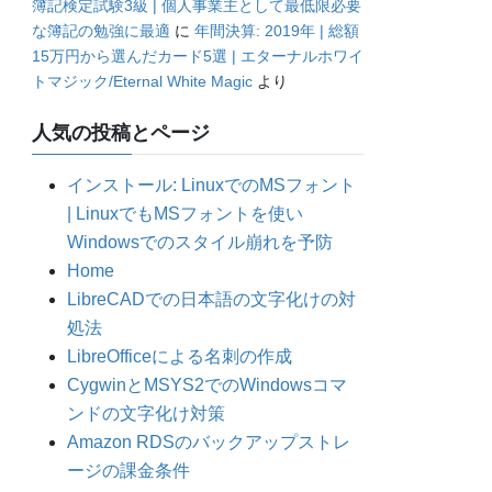
簿記検定試験3級 | 個人事業主として最低限必要
な簿記の勉強に最適
に
年間決算: 2019年 | 総額
15万円から選んだカード5選 | エターナルホワイ
トマジック/Eternal White Magic
より
人気の投稿とページ
インストール: LinuxでのMSフォント
| LinuxでもMSフォントを使い
Windowsでのスタイル崩れを予防
Home
LibreCADでの日本語の文字化けの対
処法
LibreOfficeによる名刺の作成
CygwinとMSYS2でのWindowsコマ
ンドの文字化け対策
Amazon RDSのバックアップストレ
ージの課金条件