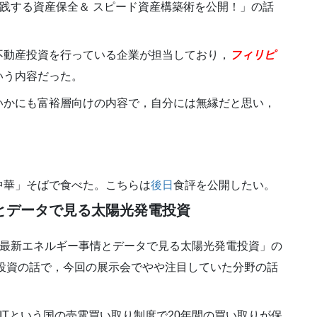
層が実践する資産保全＆ スピード資産構築術を公開！」の話
不動産投資を行っている企業が担当しており，
フィリピ
いう内容だった。
いかにも富裕層向けの内容で，自分には無縁だと思い，
中華」そばで食べた。こちらは
後日
食評を公開したい。
とデータで見る太陽光発電投資
合う！最新エネルギー事情とデータで見る太陽光発電投資」の
投資の話で，今回の展示会でやや注目していた分野の話
ITという国の売電買い取り制度で20年間の買い取りが保