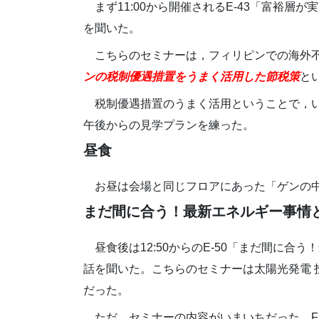
まず11:00から開催されるE-43「富裕
を聞いた。
こちらのセミナーは，フィリピンでの海外
ンの税制優遇措置をうまく活用した節税策
と
税制優遇措置のうまく活用ということで，
午後からの見学プランを練った。
昼食
お昼は会場と同じフロアにあった「ゲンの
まだ間に合う！最新エネルギー事情
昼食後は12:50からのE-50「まだ間に
話を聞いた。こちらのセミナーは太陽光発電 
だった。
ただ，セミナーの内容がいまいちだった。F