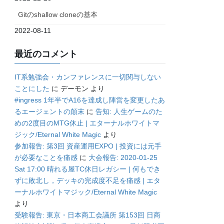
Gitのshallow cloneの基本
2022-08-11
最近のコメント
IT系勉強会・カンファレンスに一切関与しない
ことにした
に
デーモン
より
#ingress 1年半でA16を達成し陣営を変更したあ
るエージェントの顛末
に
告知: 人生ゲームのた
めの2度目のMTG休止 | エターナルホワイトマ
ジック/Eternal White Magic
より
参加報告: 第3回 資産運用EXPO | 投資には元手
が必要なことを痛感
に
大会報告: 2020-01-25
Sat 17:00 晴れる屋TC休日レガシー | 何もでき
ずに敗北し，デッキの完成度不足を痛感 | エタ
ーナルホワイトマジック/Eternal White Magic
より
受験報告: 東京・日本商工会議所 第153回 日商