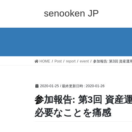
コ
ナ
ン
ビ
senooken JP
テ
ゲ
ン
ー
ツ
シ
へ
ョ
ス
ン
キ
に
ッ
移
HOME
Post
report
event
参加報告: 第3回 資産運
プ
動
2020-01-25
/ 最終更新日時 :
2020-01-26
参加報告: 第3回 資産運用EXPO | 投資には元手が
必要なことを痛感