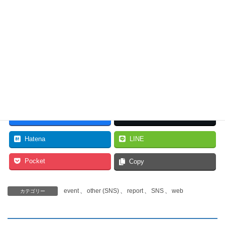
インストール: Nextcloud
Social | Nextcloudによるお
手軽SNS
2021-01-17
install
Facebook
X
Hatena
LINE
Pocket
Copy
event
、
other (SNS)
、
report
、
SNS
、
web
カテゴリー