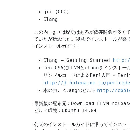
g++ (GCC)
Clang
g++
この内，
は歴史はあるが依存関係が多く
ていたが断念した。後発でインストールが楽
インストールガイド：
Clang – Getting Started
http:
CentOS5
LLVM
clang
に
と
をインストー
Perl
Perl
サンプルコードによる
入門 ～
http://d.hatena.ne.jp/perlcod
: clang
http://cppl
本の虫
のビルド
Download LLVM relea
最新版の配布元：
Ubuntu 14.04
ビルド環境：
公式のインストールガイドに沿ってインスト