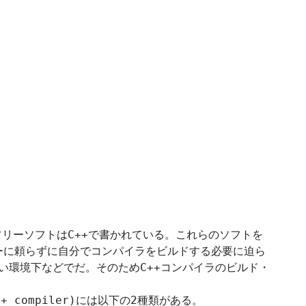
C++
フリーソフトは
で書かれている。これらのソフトを
ーに頼らずに自分でコンパイラをビルドする必要に迫ら
C++
い環境下などでだ。そのため
コンパイラのビルド・
++ compiler)
2
には以下の
種類がある。