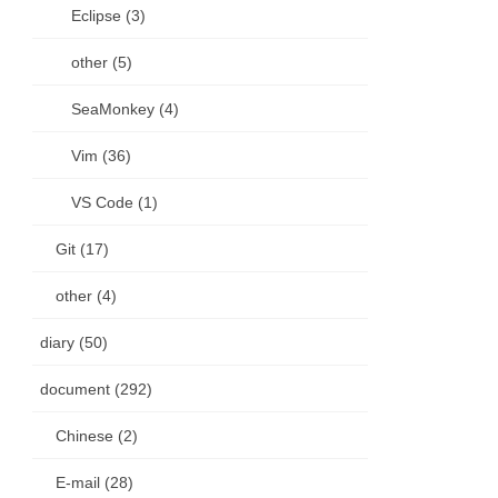
Eclipse (3)
other (5)
SeaMonkey (4)
Vim (36)
VS Code (1)
Git (17)
other (4)
diary (50)
document (292)
Chinese (2)
E-mail (28)