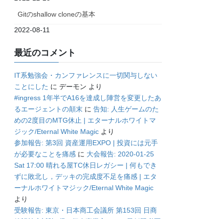
Gitのshallow cloneの基本
2022-08-11
最近のコメント
IT系勉強会・カンファレンスに一切関与しない
ことにした
に
デーモン
より
#ingress 1年半でA16を達成し陣営を変更したあ
るエージェントの顛末
に
告知: 人生ゲームのた
めの2度目のMTG休止 | エターナルホワイトマ
ジック/Eternal White Magic
より
参加報告: 第3回 資産運用EXPO | 投資には元手
が必要なことを痛感
に
大会報告: 2020-01-25
Sat 17:00 晴れる屋TC休日レガシー | 何もでき
ずに敗北し，デッキの完成度不足を痛感 | エタ
ーナルホワイトマジック/Eternal White Magic
より
受験報告: 東京・日本商工会議所 第153回 日商