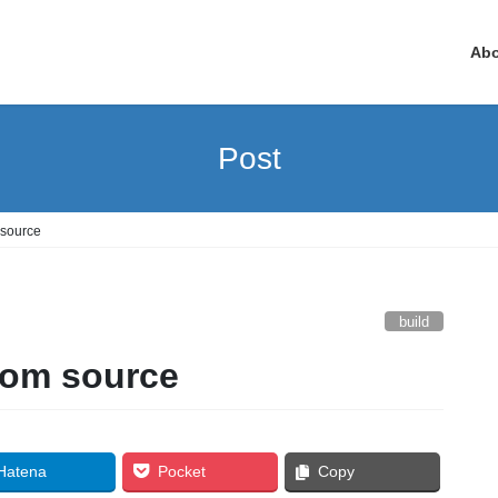
Ab
Post
 source
build
from source
Hatena
Pocket
Copy