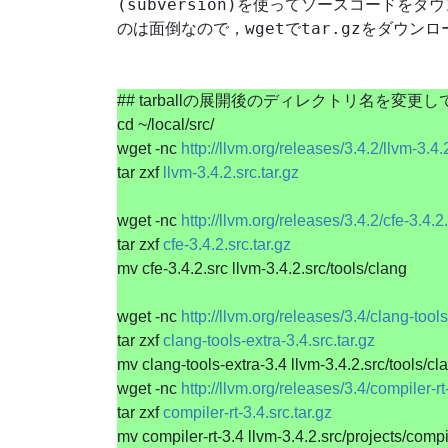
(subversion)
を使ってソースコードをダウ
wget
tar.gz
のは面倒なので，
で
をダウンロ
## tarball
の展開後のディレクトリ名を変更し
cd ~/local/src/
wget -nc
http://llvm.org/releases/3.4.2/llvm-3.4.2
tar zxf
llvm-3.4.2.src.tar.gz
wget -nc
http://llvm.org/releases/3.4.2/cfe-3.4.2.
tar zxf
cfe-3.4.2.src.tar.gz
mv cfe-3.4.2.src llvm-3.4.2.src/tools/clang
wget -nc
http://llvm.org/releases/3.4/clang-tools
tar zxf
clang-tools-extra-3.4.src.tar.gz
mv clang-tools-extra-3.4 llvm-3.4.2.src/tools/cl
wget -nc
http://llvm.org/releases/3.4/compiler-rt-
tar zxf
compiler-rt-3.4.src.tar.gz
mv compiler-rt-3.4 llvm-3.4.2.src/projects/compil