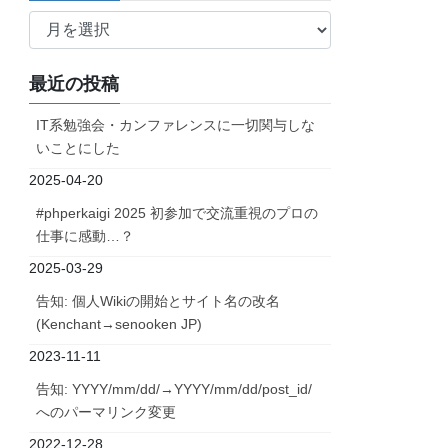
ア
ー
カ
最近の投稿
イ
ブ
IT系勉強会・カンファレンスに一切関与しな
いことにした
2025-04-20
#phperkaigi 2025 初参加で交流重視のプロの
仕事に感動…？
2025-03-29
告知: 個人Wikiの開始とサイト名の改名
(Kenchant→senooken JP)
2023-11-11
告知: YYYY/mm/dd/→YYYY/mm/dd/post_id/
へのパーマリンク変更
2022-12-28