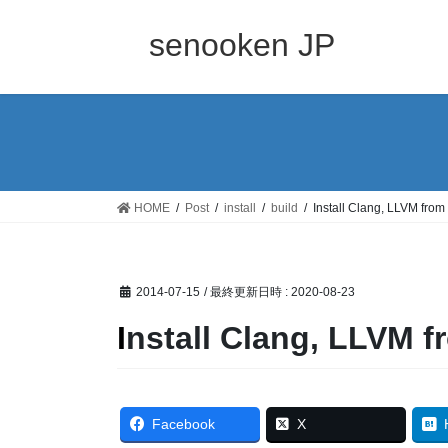
コ
ナ
ン
ビ
senooken JP
テ
ゲ
ン
ー
ツ
シ
へ
ョ
ス
ン
キ
に
ッ
移
HOME
Post
install
build
Install Clang, LLVM from
プ
動
2014-07-15
/ 最終更新日時 :
2020-08-23
Install Clang, LLVM 
Facebook
X