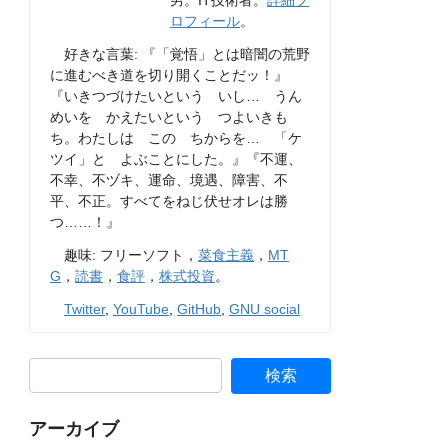
男。IT技術者。
詳細プ
ロフィール
。
好きな言葉: 『「覚悟」とは暗闇の荒野
に進むべき道を切り開くことだッ！』
『いきつづけたいという いし… うん
めいを かえたいという つよいきも
ち。わたしは この ちからを… 「ケ
ツイ」と よぶことにした。』『不運、
不幸、不ヅキ、運命、境遇、障害、不
平、不正。すべてをねじ伏せオレは勝
つ……！』
趣味: フリーソフト，
菜食主義
，
MT
G
，
読書
，
食評
，
株式投資
。
Twitter
,
YouTube
,
GitHub
,
GNU social
アーカイブ