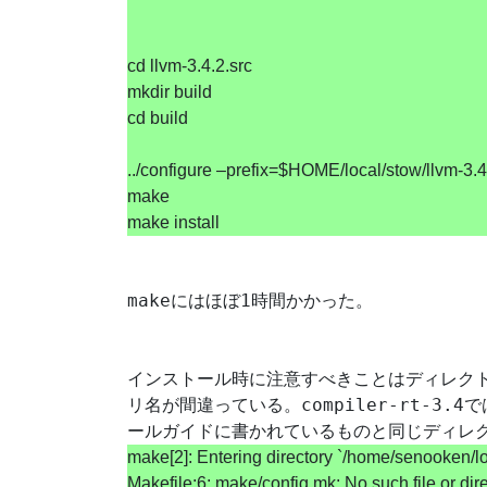
cd llvm-3.4.2.src
mkdir build
cd build
../configure –prefix=$HOME/local/stow/llvm-3.
make
make install
make
1
にはほぼ
時間かかった。
インストール時に注意すべきことはディレク
compiler-rt-3.4
リ名が間違っている。
で
ールガイドに書かれているものと同じディレ
make[2]: Entering directory `/home/senooken/loca
Makefile:6: make/config.mk: No such file or dir