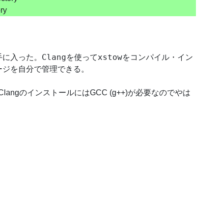
ory
Clang
xstow
手に入った。
を使って
をコンパイル・イン
ージを自分で管理できる。
。ClangのインストールにはGCC (g++)が必要なのでやは