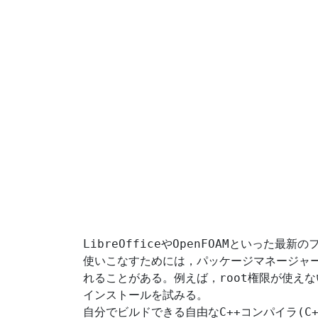
LibreOffice
OpenFOAM
や
といった最新の
使いこなすためには，パッケージマネージャ
root
れることがある。例えば，
権限が使えな
インストールを試みる。
C++
(C
自分でビルドできる自由な
コンパイラ