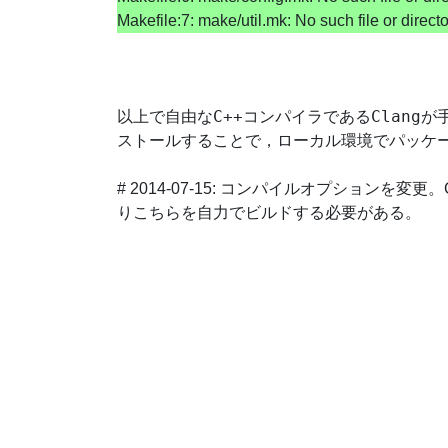
Makefile:7: make/util.mk: No such file or direct
C++
Clang
以上で自由な
コンパイラである
が
ストールすることで，ローカル環境でパッケ
# 2014-07-15: コンパイルオプションを変更
りこちらを自力でビルドする必要がある。