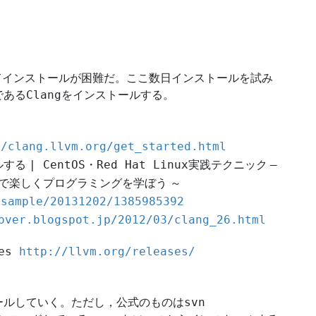
てインストールが困難だ。ここ数日インストールを試み
Clang
である
をインストールする。
//clang.llvm.org/get_started.html
| CentOS
Red Hat Linux
–
ルする
・
実践テクニック
で楽しくプログラミングを学ぼう ～
esample/20131202/1385985392
over.blogspot.jp/2012/03/clang_26.html
ses
http://llvm.org/releases/
svn
ールしていく。ただし，公式のものは