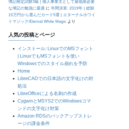
簿記検定試験3級 | 個人事業主として最低限必要
な簿記の勉強に最適
に
年間決算: 2019年 | 総額
15万円から選んだカード5選 | エターナルホワイ
トマジック/Eternal White Magic
より
人気の投稿とページ
インストール: LinuxでのMSフォント
| LinuxでもMSフォントを使い
Windowsでのスタイル崩れを予防
Home
LibreCADでの日本語の文字化けの対
処法
LibreOfficeによる名刺の作成
CygwinとMSYS2でのWindowsコマ
ンドの文字化け対策
Amazon RDSのバックアップストレ
ージの課金条件