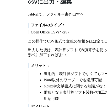
csvに出力・編集
JabRefで、ファイル->書き出す->
ファイルのタイプ：
Open Office CSV(*.csv)
この操作でCSV形式で文献の情報をほぼ全て
出力した後は、表計算ソフトで&演算子を使
形式に加工すればよい。
メリット：
汎用的。表計算ソフトでなくてもマ
Word以外のワープロでも適用可能
bibtexや文献書式に関する知識がな
雛形となる表計算ソフト関数や加工
用意可能
デメリット