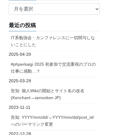
ア
ー
カ
最近の投稿
イ
ブ
IT系勉強会・カンファレンスに一切関与しな
いことにした
2025-04-20
#phperkaigi 2025 初参加で交流重視のプロの
仕事に感動…？
2025-03-29
告知: 個人Wikiの開始とサイト名の改名
(Kenchant→senooken JP)
2023-11-11
告知: YYYY/mm/dd/→YYYY/mm/dd/post_id/
へのパーマリンク変更
2022-12-28