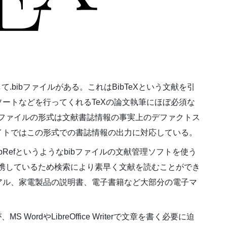
て.bibファイルがある。これはBibTeXという文献を引
ートなどを行ってくれるTeXの論文執筆にほぼ必須な
bファイルの形式は文献書誌情報の事実上のデファクトス
イトではこの形式での書誌情報の出力に対応している。
bRefというようなbibファイルの文献管理ソフトを使う
連携しているため検索により素早く文献を読むことができ
アル、家電製品の説明書、電子書籍など大部分の電子マ
WordやLibreOffice Writerで文章を書く必要に迫