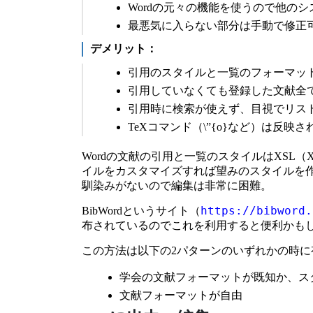
Wordの元々の機能を使うので他の
最悪気に入らない部分は手動で修正
デメリット：
引用のスタイルと一覧のフォーマッ
引用していなくても登録した文献全
引用時に検索が使えず、目視でリス
TeXコマンド（\”{o}など）は反映さ
Wordの文献の引用と一覧のスタイルはXSL（XM
イルをカスタマイズすれば望みのスタイルを作
馴染みがないので編集は非常に困難。
https://bibword.
BibWordというサイト（
布されているのでこれを利用すると便利かも
この方法は以下の2パターンのいずれかの時に
学会の文献フォーマットが既知か、ス
文献フォーマットが自由