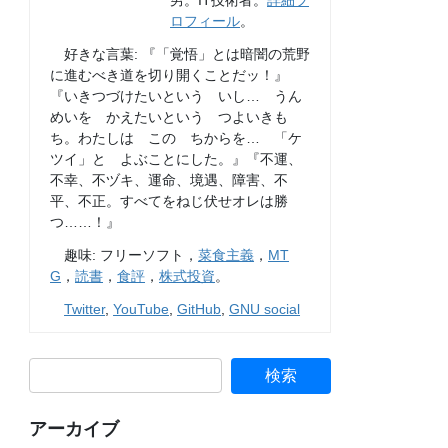
男。IT技術者。
詳細プ
ロフィール
。
好きな言葉: 『「覚悟」とは暗闇の荒野
に進むべき道を切り開くことだッ！』
『いきつづけたいという いし… うん
めいを かえたいという つよいきも
ち。わたしは この ちからを… 「ケ
ツイ」と よぶことにした。』『不運、
不幸、不ヅキ、運命、境遇、障害、不
平、不正。すべてをねじ伏せオレは勝
つ……！』
趣味: フリーソフト，
菜食主義
，
MT
G
，
読書
，
食評
，
株式投資
。
Twitter
,
YouTube
,
GitHub
,
GNU social
アーカイブ