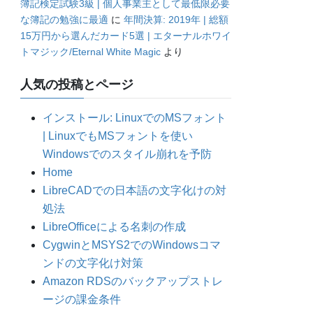
簿記検定試験3級 | 個人事業主として最低限必要
な簿記の勉強に最適
に
年間決算: 2019年 | 総額
15万円から選んだカード5選 | エターナルホワイ
トマジック/Eternal White Magic
より
人気の投稿とページ
インストール: LinuxでのMSフォント
| LinuxでもMSフォントを使い
Windowsでのスタイル崩れを予防
Home
LibreCADでの日本語の文字化けの対
処法
LibreOfficeによる名刺の作成
CygwinとMSYS2でのWindowsコマ
ンドの文字化け対策
Amazon RDSのバックアップストレ
ージの課金条件