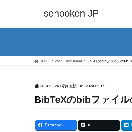
コ
ナ
ン
ビ
senooken JP
テ
ゲ
ン
ー
ツ
シ
へ
ョ
ス
ン
キ
に
ッ
移
HOME
Post
document
BibTeXのbibファイルのMS
プ
動
2014-02-24
/ 最終更新日時 :
2020-09-15
BibTeXのbibファ
Facebook
X