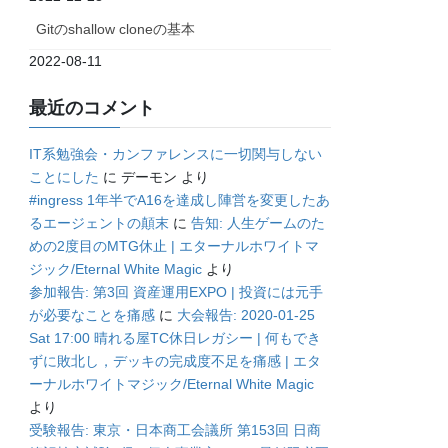
Gitのshallow cloneの基本
2022-08-11
最近のコメント
IT系勉強会・カンファレンスに一切関与しない
ことにした
に
デーモン
より
#ingress 1年半でA16を達成し陣営を変更したあ
るエージェントの顛末
に
告知: 人生ゲームのた
めの2度目のMTG休止 | エターナルホワイトマ
ジック/Eternal White Magic
より
参加報告: 第3回 資産運用EXPO | 投資には元手
が必要なことを痛感
に
大会報告: 2020-01-25
Sat 17:00 晴れる屋TC休日レガシー | 何もでき
ずに敗北し，デッキの完成度不足を痛感 | エタ
ーナルホワイトマジック/Eternal White Magic
より
受験報告: 東京・日本商工会議所 第153回 日商