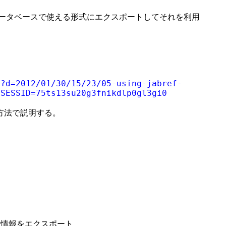
献データベースで使える形式にエクスポートしてそれを利用
p?d=2012/01/30/15/23/05-using-jabref-
PSESSID=75ts13su20g3fnikdlp0gl3gi0
った方法で説明する。
文献情報をエクスポート