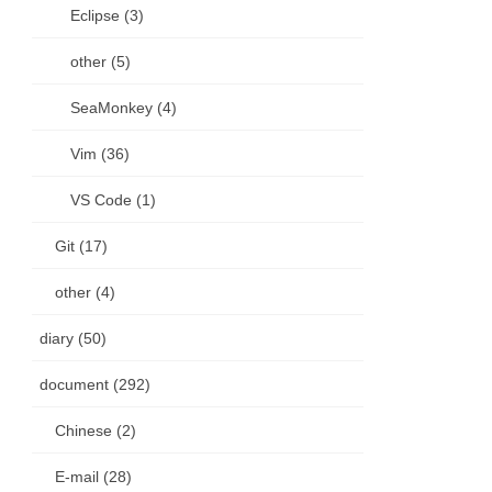
Eclipse (3)
other (5)
SeaMonkey (4)
Vim (36)
VS Code (1)
Git (17)
other (4)
diary (50)
document (292)
Chinese (2)
E-mail (28)