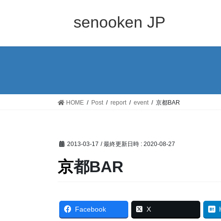
コ
ナ
ン
ビ
senooken JP
テ
ゲ
ン
ー
ツ
シ
へ
ョ
ス
ン
キ
に
ッ
移
HOME
Post
report
event
京都BAR
プ
動
2013-03-17
/ 最終更新日時 :
2020-08-27
京都BAR
Facebook
X