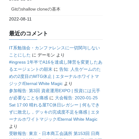
Gitのshallow cloneの基本
2022-08-11
最近のコメント
IT系勉強会・カンファレンスに一切関与しない
ことにした
に
デーモン
より
#ingress 1年半でA16を達成し陣営を変更したあ
るエージェントの顛末
に
告知: 人生ゲームのた
めの2度目のMTG休止 | エターナルホワイトマ
ジック/Eternal White Magic
より
参加報告: 第3回 資産運用EXPO | 投資には元手
が必要なことを痛感
に
大会報告: 2020-01-25
Sat 17:00 晴れる屋TC休日レガシー | 何もでき
ずに敗北し，デッキの完成度不足を痛感 | エタ
ーナルホワイトマジック/Eternal White Magic
より
受験報告: 東京・日本商工会議所 第153回 日商