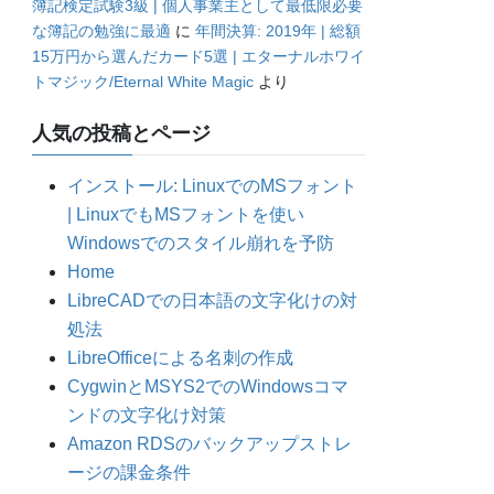
簿記検定試験3級 | 個人事業主として最低限必要
な簿記の勉強に最適
に
年間決算: 2019年 | 総額
15万円から選んだカード5選 | エターナルホワイ
トマジック/Eternal White Magic
より
人気の投稿とページ
インストール: LinuxでのMSフォント
| LinuxでもMSフォントを使い
Windowsでのスタイル崩れを予防
Home
LibreCADでの日本語の文字化けの対
処法
LibreOfficeによる名刺の作成
CygwinとMSYS2でのWindowsコマ
ンドの文字化け対策
Amazon RDSのバックアップストレ
ージの課金条件