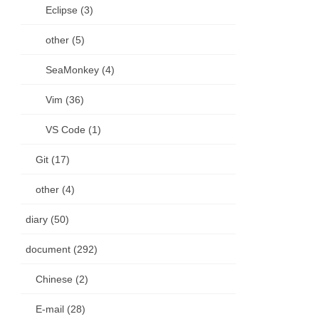
Eclipse (3)
other (5)
SeaMonkey (4)
Vim (36)
VS Code (1)
Git (17)
other (4)
diary (50)
document (292)
Chinese (2)
E-mail (28)