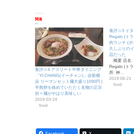
関連
食評☆3 イタリ
Regalo (
肉ランチ (ポー
久しぶりの
品だった
概要 店名: 
Regalo (
食評☆4 アスリート中華ダイニング
所: 神…
「YI-CHANG(イーチャン)」@新横
2019-06-21
浜 リーマンセット麺大盛り1090円 |
food
半熟卵を絡めていただく名物の正宗
担々麺がやはり美味しい
2019-03-24
food
Facebook
X