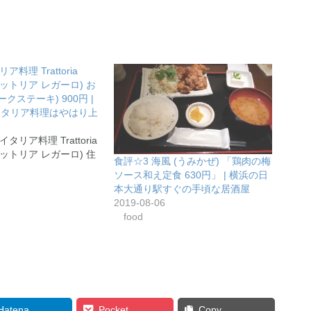
ア料理 Trattoria
トラットリア レガーロ) お
クステーキ) 900円 |
イタリア料理はやはり上
イタリア料理 Trattoria
トラットリア レガーロ) 住
食評☆3 海風 (うみかぜ) 「鶏肉の梅
ソース和え定食 630円」 | 横浜の日
本大通り駅すぐの手頃な居酒屋
2019-08-06
food
Hatena
Pocket
Copy