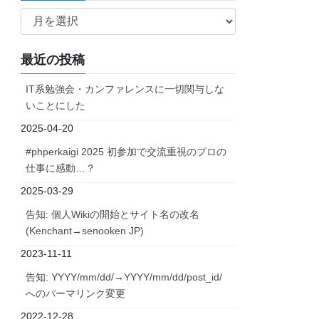
ア
ー
カ
最近の投稿
イ
ブ
IT系勉強会・カンファレンスに一切関与しな
いことにした
2025-04-20
#phperkaigi 2025 初参加で交流重視のプロの
仕事に感動…？
2025-03-29
告知: 個人Wikiの開始とサイト名の改名
(Kenchant→senooken JP)
2023-11-11
告知: YYYY/mm/dd/→YYYY/mm/dd/post_id/
へのパーマリンク変更
2022-12-28