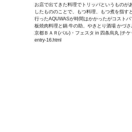
お店で出てきた料理でトリッパというものが
したもののことで、もつ料理、もつ煮を指すと
行ったAQUWASが時間はかかったがコストパ
板焼肉料理と鍋 牛の助、やきとり酒場 かづ
京都ＢＡＲ(バル)・フェスタ in 四条烏丸 |チケット購入/お問
entry-16.html