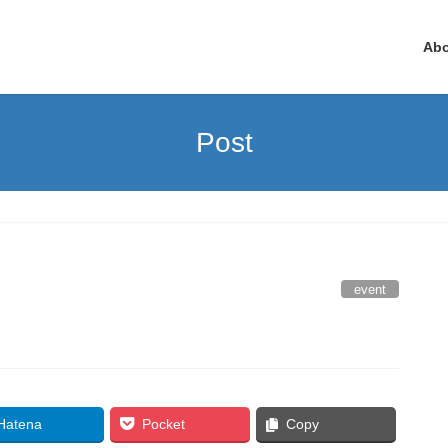
Ab
Post
event
Hatena
Pocket
Copy