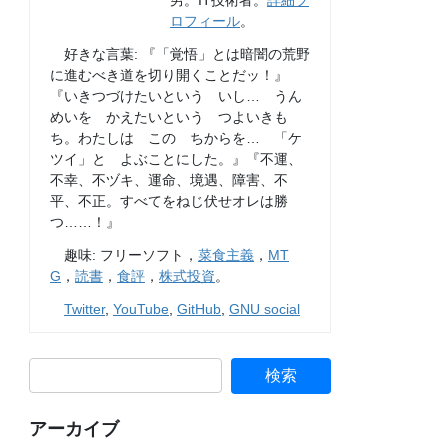
男。IT技術者。
詳細プ
ロフィール
。
好きな言葉: 『「覚悟」とは暗闇の荒野
に進むべき道を切り開くことだッ！』
『いきつづけたいという いし… うん
めいを かえたいという つよいきも
ち。わたしは この ちからを… 「ケ
ツイ」と よぶことにした。』『不運、
不幸、不ヅキ、運命、境遇、障害、不
平、不正。すべてをねじ伏せオレは勝
つ……！』
趣味: フリーソフト，
菜食主義
，
MT
G
，
読書
，
食評
，
株式投資
。
Twitter
,
YouTube
,
GitHub
,
GNU social
アーカイブ