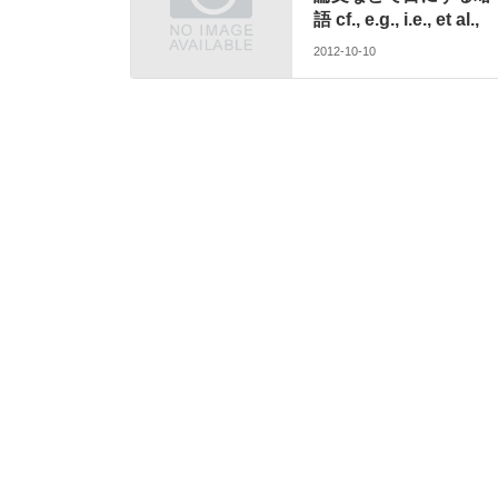
語 cf., e.g., i.e., et al.,
2012-10-10