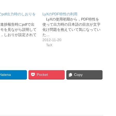
）でpdf出力時のしおりを
LyXのPDF特性の利用
LyXの使用初期から，PDF特性を
進捗報告時にpdfで出
使って出力時の日本語の目次が文字
メモを見ながら説明して
化け問題を抱えていて気になってい
し，しおりが設定されて
た…
2012-11-20
TeX
Hatena
Pocket
Copy