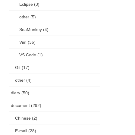
Eclipse (3)
other (5)
SeaMonkey (4)
Vim (36)
VS Code (1)
Git (17)
other (4)
diary (50)
document (292)
Chinese (2)
E-mail (28)