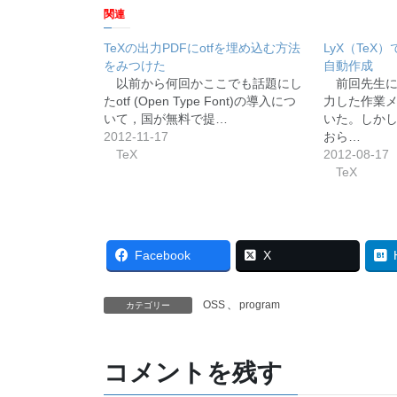
関連
TeXの出力PDFにotfを埋め込む方法
LyX（TeX
をみつけた
自動作成
以前から何回かここでも話題にし
前回先生に
たotf (Open Type Font)の導入につ
力した作業
いて，国が無料で提…
いた。しか
2012-11-17
おら…
TeX
2012-08-17
TeX
Facebook
X
OSS
、
program
カテゴリー
コメントを残す