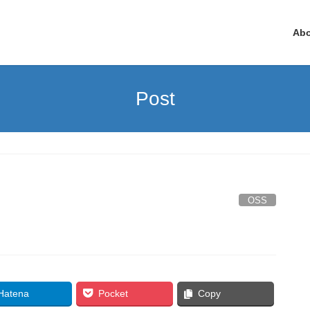
Ab
Post
OSS
Hatena
Pocket
Copy