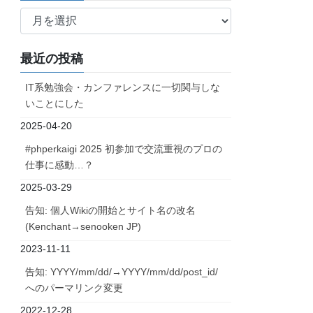
ア
ー
カ
最近の投稿
イ
ブ
IT系勉強会・カンファレンスに一切関与しな
いことにした
2025-04-20
#phperkaigi 2025 初参加で交流重視のプロの
仕事に感動…？
2025-03-29
告知: 個人Wikiの開始とサイト名の改名
(Kenchant→senooken JP)
2023-11-11
告知: YYYY/mm/dd/→YYYY/mm/dd/post_id/
へのパーマリンク変更
2022-12-28