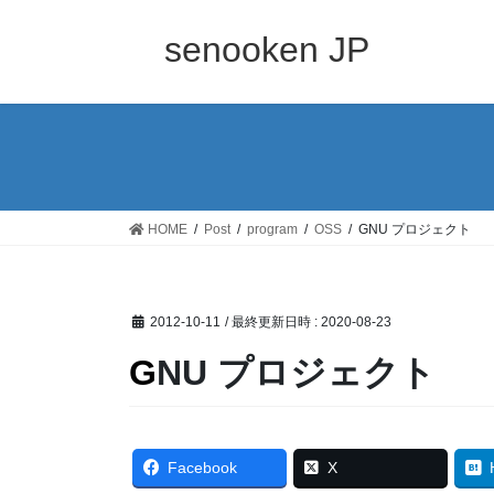
コ
ナ
ン
ビ
senooken JP
テ
ゲ
ン
ー
ツ
シ
へ
ョ
ス
ン
キ
に
ッ
移
HOME
Post
program
OSS
GNU プロジェクト
プ
動
2012-10-11
/ 最終更新日時 :
2020-08-23
GNU プロジェクト
Facebook
X