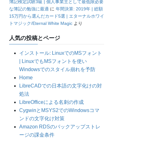
簿記検定試験3級 | 個人事業主として最低限必要
な簿記の勉強に最適
に
年間決算: 2019年 | 総額
15万円から選んだカード5選 | エターナルホワイ
トマジック/Eternal White Magic
より
人気の投稿とページ
インストール: LinuxでのMSフォント
| LinuxでもMSフォントを使い
Windowsでのスタイル崩れを予防
Home
LibreCADでの日本語の文字化けの対
処法
LibreOfficeによる名刺の作成
CygwinとMSYS2でのWindowsコマ
ンドの文字化け対策
Amazon RDSのバックアップストレ
ージの課金条件