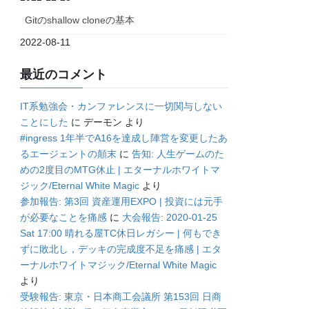
Gitのshallow cloneの基本
2022-08-11
最近のコメント
IT系勉強会・カンファレンスに一切関与しない
ことにした
に
デーモン
より
#ingress 1年半でA16を達成し陣営を変更したあ
るエージェントの顛末
に
告知: 人生ゲームのた
めの2度目のMTG休止 | エターナルホワイトマ
ジック/Eternal White Magic
より
参加報告: 第3回 資産運用EXPO | 投資には元手
が必要なことを痛感
に
大会報告: 2020-01-25
Sat 17:00 晴れる屋TC休日レガシー | 何もでき
ずに敗北し，デッキの完成度不足を痛感 | エタ
ーナルホワイトマジック/Eternal White Magic
より
受験報告: 東京・日本商工会議所 第153回 日商