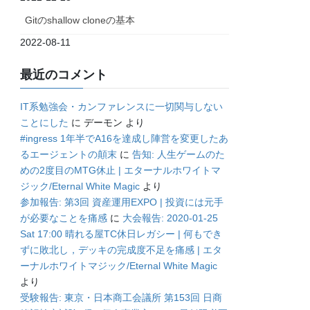
Gitのshallow cloneの基本
2022-08-11
最近のコメント
IT系勉強会・カンファレンスに一切関与しない
ことにした
に
デーモン
より
#ingress 1年半でA16を達成し陣営を変更したあ
るエージェントの顛末
に
告知: 人生ゲームのた
めの2度目のMTG休止 | エターナルホワイトマ
ジック/Eternal White Magic
より
参加報告: 第3回 資産運用EXPO | 投資には元手
が必要なことを痛感
に
大会報告: 2020-01-25
Sat 17:00 晴れる屋TC休日レガシー | 何もでき
ずに敗北し，デッキの完成度不足を痛感 | エタ
ーナルホワイトマジック/Eternal White Magic
より
受験報告: 東京・日本商工会議所 第153回 日商