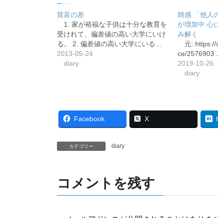
貧富の差
雑感 「他人
1. 家が裕福な子供は十分な教育を
が増加中 心
受けれて、偏差値の高い大学にいけ
み解く
る。 2. 偏差値の高い大学にいる…
元: https://
2013-05-24
ce/25769
diary
2019-10-26
diary
Facebook
X
diary
カテゴリー
コメントを残す