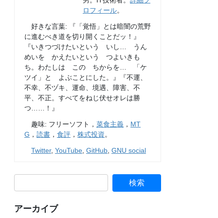
男。IT技術者。
詳細プ
ロフィール
。
好きな言葉: 『「覚悟」とは暗闇の荒野
に進むべき道を切り開くことだッ！』
『いきつづけたいという いし… うん
めいを かえたいという つよいきも
ち。わたしは この ちからを… 「ケ
ツイ」と よぶことにした。』『不運、
不幸、不ヅキ、運命、境遇、障害、不
平、不正。すべてをねじ伏せオレは勝
つ……！』
趣味: フリーソフト，
菜食主義
，
MT
G
，
読書
，
食評
，
株式投資
。
Twitter
,
YouTube
,
GitHub
,
GNU social
アーカイブ