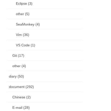
Eclipse (3)
other (5)
SeaMonkey (4)
Vim (36)
VS Code (1)
Git (17)
other (4)
diary (50)
document (292)
Chinese (2)
E-mail (28)