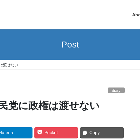
Ab
Post
は渡せない
diary
自民党に政権は渡せない
Hatena
Pocket
Copy