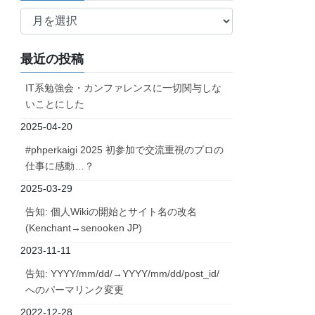
ア
ー
カ
最近の投稿
イ
ブ
IT系勉強会・カンファレンスに一切関与しな
いことにした
2025-04-20
#phperkaigi 2025 初参加で交流重視のプロの
仕事に感動…？
2025-03-29
告知: 個人Wikiの開始とサイト名の改名
(Kenchant→senooken JP)
2023-11-11
告知: YYYY/mm/dd/→YYYY/mm/dd/post_id/
へのパーマリンク変更
2022-12-28