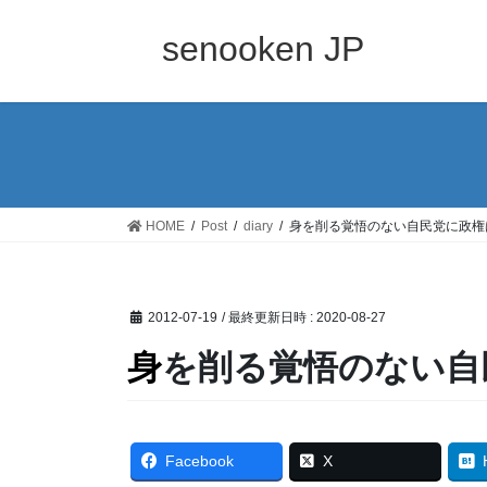
コ
ナ
ン
ビ
senooken JP
テ
ゲ
ン
ー
ツ
シ
へ
ョ
ス
ン
キ
に
ッ
移
HOME
Post
diary
身を削る覚悟のない自民党に政権
プ
動
2012-07-19
/ 最終更新日時 :
2020-08-27
身を削る覚悟のない
Facebook
X