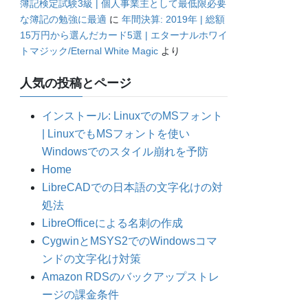
簿記検定試験3級 | 個人事業主として最低限必要
な簿記の勉強に最適
に
年間決算: 2019年 | 総額
15万円から選んだカード5選 | エターナルホワイ
トマジック/Eternal White Magic
より
人気の投稿とページ
インストール: LinuxでのMSフォント
| LinuxでもMSフォントを使い
Windowsでのスタイル崩れを予防
Home
LibreCADでの日本語の文字化けの対
処法
LibreOfficeによる名刺の作成
CygwinとMSYS2でのWindowsコマ
ンドの文字化け対策
Amazon RDSのバックアップストレ
ージの課金条件