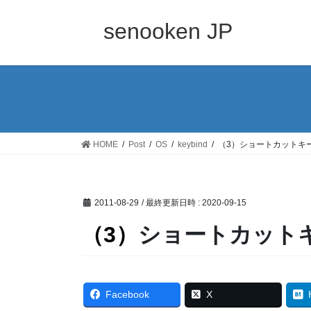
コ
ナ
ン
ビ
senooken JP
テ
ゲ
ン
ー
ツ
シ
へ
ョ
ス
ン
キ
に
ッ
移
HOME
Post
OS
keybind
（3）ショートカットキ
プ
動
2011-08-29
/ 最終更新日時 :
2020-09-15
（3）ショートカッ
Facebook
X