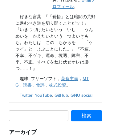
男。IT技術者。
詳細プ
ロフィール
。
好きな言葉: 『「覚悟」とは暗闇の荒野
に進むべき道を切り開くことだッ！』
『いきつづけたいという いし… うん
めいを かえたいという つよいきも
ち。わたしは この ちからを… 「ケ
ツイ」と よぶことにした。』『不運、
不幸、不ヅキ、運命、境遇、障害、不
平、不正。すべてをねじ伏せオレは勝
つ……！』
趣味: フリーソフト，
菜食主義
，
MT
G
，
読書
，
食評
，
株式投資
。
Twitter
,
YouTube
,
GitHub
,
GNU social
アーカイブ