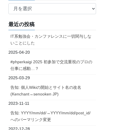
ア
ー
カ
最近の投稿
イ
ブ
IT系勉強会・カンファレンスに一切関与しな
いことにした
2025-04-20
#phperkaigi 2025 初参加で交流重視のプロの
仕事に感動…？
2025-03-29
告知: 個人Wikiの開始とサイト名の改名
(Kenchant→senooken JP)
2023-11-11
告知: YYYY/mm/dd/→YYYY/mm/dd/post_id/
へのパーマリンク変更
2022-12-28