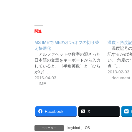
関連
MS IMEでIMEのオン/オフの切り替
温度・角度記
え快適化
温度記号の
アルファベットや数字の混ざった
記するかの
日本語の文章をキーボードから入力
い。 角度の
していると、［半角英数］と［ひら
点゜…
がな］…
2013-02-03
2016-04-03
document
IME
Facebook
X
keybind
、
OS
カテゴリー