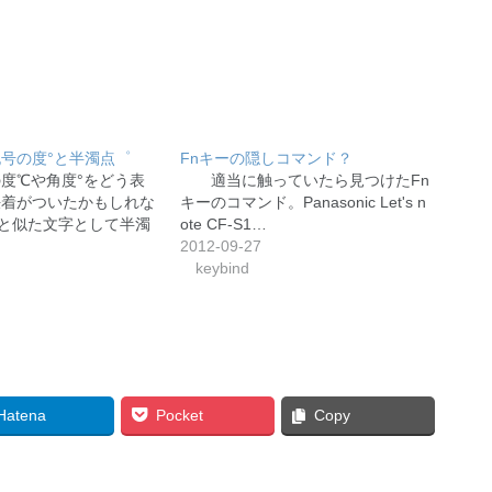
号の度°と半濁点゜
Fnキーの隠しコマンド？
度℃や角度°をどう表
適当に触っていたら見つけたFn
決着がついたかもしれな
キーのコマンド。Panasonic Let's n
°と似た文字として半濁
ote CF-S1…
2012-09-27
keybind
Hatena
Pocket
Copy