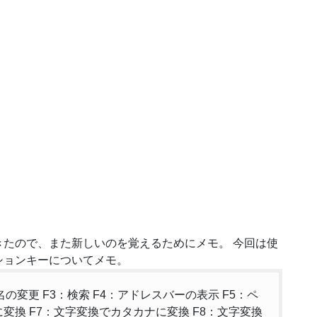
たので、また新しいのを覚えるためにメモ。 今回は使
ションキーについてメモ。
の変更 F3：検索 F4：アドレスバーの表示 F5：ペ
変換 F7：文字変換でカタカナに変換 F8：文字変換