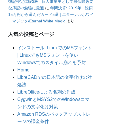
簿記検定試験3級 | 個人事業主として最低限必要
な簿記の勉強に最適
に
年間決算: 2019年 | 総額
15万円から選んだカード5選 | エターナルホワイ
トマジック/Eternal White Magic
より
人気の投稿とページ
インストール: LinuxでのMSフォント
| LinuxでもMSフォントを使い
Windowsでのスタイル崩れを予防
Home
LibreCADでの日本語の文字化けの対
処法
LibreOfficeによる名刺の作成
CygwinとMSYS2でのWindowsコマ
ンドの文字化け対策
Amazon RDSのバックアップストレ
ージの課金条件