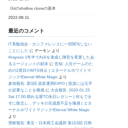
Gitのshallow cloneの基本
2022-08-11
最近のコメント
IT系勉強会・カンファレンスに一切関与しない
ことにした
に
デーモン
より
#ingress 1年半でA16を達成し陣営を変更したあ
るエージェントの顛末
に
告知: 人生ゲームのた
めの2度目のMTG休止 | エターナルホワイトマ
ジック/Eternal White Magic
より
参加報告: 第3回 資産運用EXPO | 投資には元手
が必要なことを痛感
に
大会報告: 2020-01-25
Sat 17:00 晴れる屋TC休日レガシー | 何もでき
ずに敗北し，デッキの完成度不足を痛感 | エタ
ーナルホワイトマジック/Eternal White Magic
より
受験報告: 東京・日本商工会議所 第153回 日商