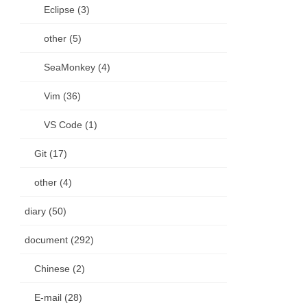
Eclipse (3)
other (5)
SeaMonkey (4)
Vim (36)
VS Code (1)
Git (17)
other (4)
diary (50)
document (292)
Chinese (2)
E-mail (28)