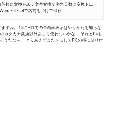
英数に変換 F10：文字変換で半角英数に変換 F11：
ord・Excelで名前をつけて保存
ますね。 特にF11での全画面表示はやりかたを知らな
F7のカタカナ変換以外あまり使わないかな… それとF4も
2が有用そうだな～。 とりあえずまたメモしてPCの横に貼り付