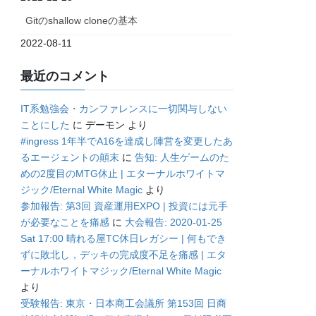
Gitのshallow cloneの基本
2022-08-11
最近のコメント
IT系勉強会・カンファレンスに一切関与しない
ことにした
に
デーモン
より
#ingress 1年半でA16を達成し陣営を変更したあ
るエージェントの顛末
に
告知: 人生ゲームのた
めの2度目のMTG休止 | エターナルホワイトマ
ジック/Eternal White Magic
より
参加報告: 第3回 資産運用EXPO | 投資には元手
が必要なことを痛感
に
大会報告: 2020-01-25
Sat 17:00 晴れる屋TC休日レガシー | 何もでき
ずに敗北し，デッキの完成度不足を痛感 | エタ
ーナルホワイトマジック/Eternal White Magic
より
受験報告: 東京・日本商工会議所 第153回 日商