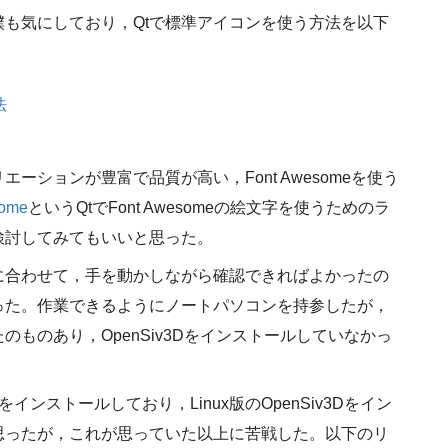
も気にしており，Qtで標準アイコンを使う方法を以下
法
ションが豊富で品質が高い，Font Awesomeを使う
ome
というQtでFont Awesomeの絵文字を使うためのラ
検討してみてもいいと思った。
に合わせて，手を動かしながら確認できればよかったの
った。作業できるようにノートパソコンを持参したが，
ものあり，OpenSiv3Dをインストールしていなかっ
04) をインストールしており，Linux版のOpenSiv3Dをイン
思ったが，これが思っていた以上に苦戦した。以下のリ