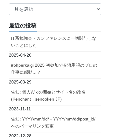
ア
ー
カ
最近の投稿
イ
ブ
IT系勉強会・カンファレンスに一切関与しな
いことにした
2025-04-20
#phperkaigi 2025 初参加で交流重視のプロの
仕事に感動…？
2025-03-29
告知: 個人Wikiの開始とサイト名の改名
(Kenchant→senooken JP)
2023-11-11
告知: YYYY/mm/dd/→YYYY/mm/dd/post_id/
へのパーマリンク変更
2022-12-28