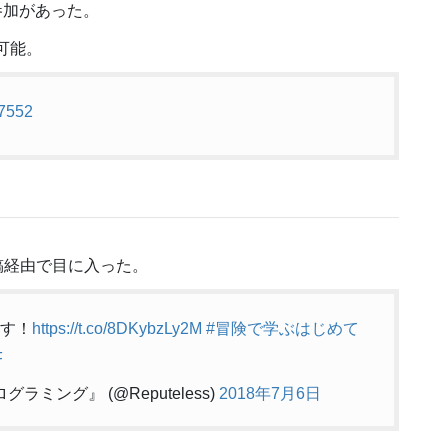
り参加があった。
覧可能。
27552
投稿経由で目に入った。
ます！
https://t.co/8DKybzLy2M
#冒険で学ぶはじめて
F
グラミング』 (@Reputeless)
2018年7月6日