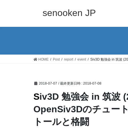
コ
ナ
ン
ビ
senooken JP
テ
ゲ
ン
ー
ツ
シ
へ
ョ
ス
ン
キ
に
ッ
移
HOME
Post
report
event
Siv3D 勉強会 in 筑波
プ
動
2018-07-07
/ 最終更新日時 :
2018-07-08
Siv3D 勉強会 in 筑波 (2018) 参加報告 |
OpenSiv3Dのチュ
トールと格闘