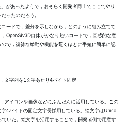
D 実装会」があったようで，おそらく開発者同士でここでやり
ンだったのだろう。
なコードで，差分を示しながら，どのように組み立てて
OpenSiv3D自体がかなり短いコードで，直感的な意
るので，複雑な挙動や機能を驚くほどに手短に簡単に記
採用し，文字列を1文字あたり4バイト固定
の絵文字を，アイコンや画像などにふんだんに活用している。この
文字4バイトの固定文字長採用している。絵文字はUnico
っていた。絵文字を活用することで，開発者側で用意す