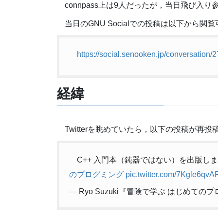
connpass上は9人だったが，当日飛び入
当日のGNU Socialでの投稿は以下から閲
https://social.senooken.jp/conversation/
経緯
Twitterを眺めていたら，以下の投稿が再
C++ 入門本（鈍器ではない）を出版し
のプログミング
pic.twitter.com/7Kgle6qvA
— Ryo Suzuki『冒険で学ぶ はじめてのプロ