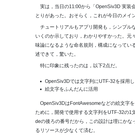
実は，当日の11:00から「OpenSiv3
とりがあった。おそらく，これが今日のメイ
チュートリアルもアプリ開発も，シンプル
いくのか示しており，わかりやすかった。元々，
味論になるような命名規則，構成になってい
述できて，驚いた。
特に印象に残ったのは，以下2点だ。
OpenSiv3Dでは文字列にUTF-32を
絵文字をふんだんに活用
OpenSiv3DはFontAwesomeなど
ために，開発で使用する文字列をUTF-32の1
deの後ろの番号だから，この設計は理にかな
るリソースが少なくて済む。