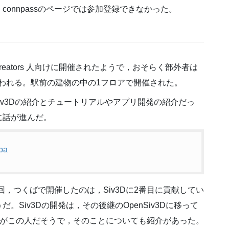
onnpassのページでは参加登録できなかった。
Creators 人向けに開催されたようで，おそらく部外者は
思われる。駅前の建物の中の1フロアで開催された。
Siv3Dの紹介とチュートリアルやアプリ開発の紹介だっ
に話が進んだ。
ba
回，つくばで開催したのは，Siv3Dに2番目に貢献してい
Siv3Dの開発は，その後継のOpenSiv3Dに移って
されたのがこの人だそうで，そのことについても紹介があった。