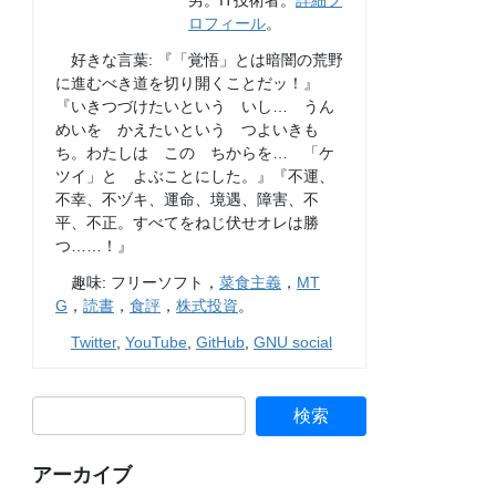
男。IT技術者。
詳細プ
ロフィール
。
好きな言葉: 『「覚悟」とは暗闇の荒野
に進むべき道を切り開くことだッ！』
『いきつづけたいという いし… うん
めいを かえたいという つよいきも
ち。わたしは この ちからを… 「ケ
ツイ」と よぶことにした。』『不運、
不幸、不ヅキ、運命、境遇、障害、不
平、不正。すべてをねじ伏せオレは勝
つ……！』
趣味: フリーソフト，
菜食主義
，
MT
G
，
読書
，
食評
，
株式投資
。
Twitter
,
YouTube
,
GitHub
,
GNU social
アーカイブ