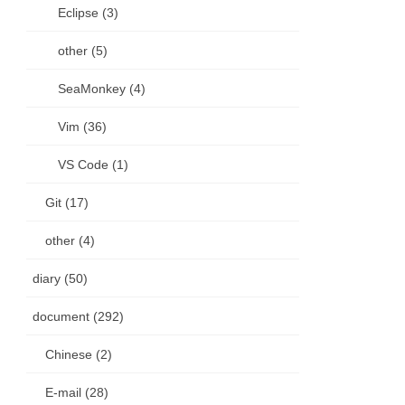
Eclipse (3)
other (5)
SeaMonkey (4)
Vim (36)
VS Code (1)
Git (17)
other (4)
diary (50)
document (292)
Chinese (2)
E-mail (28)