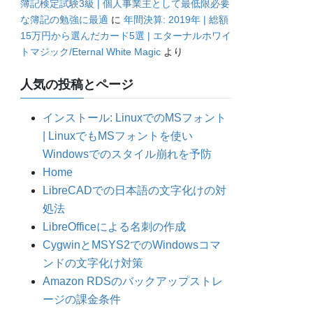
簿記検定試験3級 | 個人事業主として最低限必要
な簿記の勉強に最適
に
年間決算: 2019年 | 総額
15万円から選んだカード5選 | エターナルホワイ
トマジック/Eternal White Magic
より
人気の投稿とページ
インストール: LinuxでのMSフォント
| LinuxでもMSフォントを使い
Windowsでのスタイル崩れを予防
Home
LibreCADでの日本語の文字化けの対
処法
LibreOfficeによる名刺の作成
CygwinとMSYS2でのWindowsコマ
ンドの文字化け対策
Amazon RDSのバックアップストレ
ージの課金条件