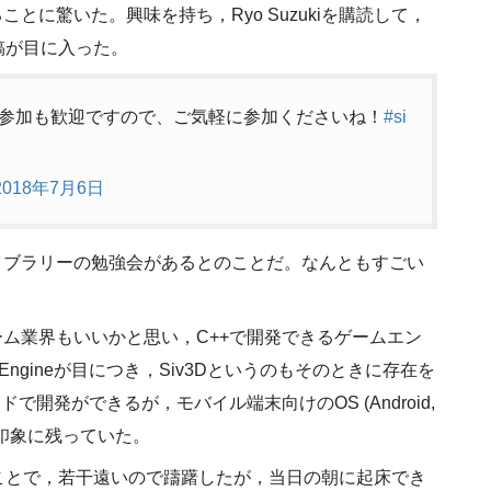
とに驚いた。興味を持ち，Ryo Suzukiを購読して，
稿が目に入った。
当日参加も歓迎ですので、ご気軽に参加くださいね！
#si
2018年7月6日
というライブラリーの勉強会があるとのことだ。なんともすごい
ーム業界もいいかと思い，C++で開発できるゲームエン
l Engineが目につき，Siv3Dというのもそのときに存在を
で開発ができるが，モバイル端末向けのOS (Android,
け印象に残っていた。
ことで，若干遠いので躊躇したが，当日の朝に起床でき