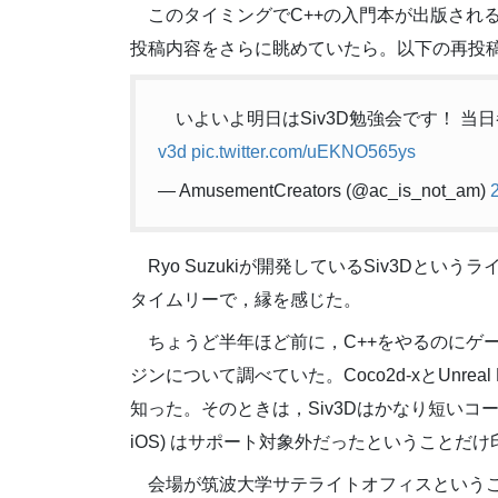
このタイミングでC++の入門本が出版されるこ
投稿内容をさらに眺めていたら。以下の再投
いよいよ明日はSiv3D勉強会です！ 
v3d
pic.twitter.com/uEKNO565ys
— AmusementCreators (@ac_is_not_am)
Ryo Suzukiが開発しているSiv3D
タイムリーで，縁を感じた。
ちょうど半年ほど前に，C++をやるのにゲ
ジンについて調べていた。Coco2d-xとUnrea
知った。そのときは，Siv3Dはかなり短いコード
iOS) はサポート対象外だったということだ
会場が筑波大学サテライトオフィスという