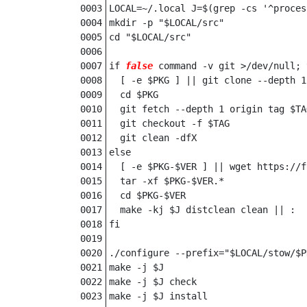
LOCAL=~/.local J=$(grep -cs '^proces
mkdir -p "$LOCAL/src"

cd "$LOCAL/src"

if 
false
 command -v git >/dev/null; t
  [ -e $PKG ] || git clone --depth 1
  cd $PKG

  git fetch --depth 1 origin tag $TAG
  git checkout -f $TAG

  git clean -dfX

else

  [ -e $PKG-$VER ] || wget https://f
  tar -xf $PKG-$VER.*

  cd $PKG-$VER

  make -kj $J distclean clean || :

fi

./configure --prefix="$LOCAL/stow/$P
make -j $J

make -j $J check

make -j $J install
