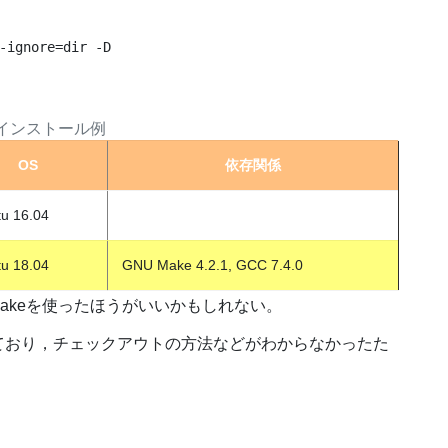
-ignore=dir -D

インストール例
OS
依存関係
u 16.04
u 18.04
GNU Make 4.2.1, GCC 7.4.0
Makeを使ったほうがいいかもしれない。
っており，チェックアウトの方法などがわからなかったた
。