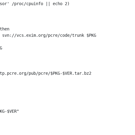
sor' /proc/cpuinfo || echo 2)

hen

 svn://vcs.exim.org/pcre/code/trunk $PKG



tp.pcre.org/pub/pcre/$PKG-$VER.tar.bz2

KG-$VER"
