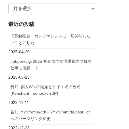
ア
ー
カ
最近の投稿
イ
ブ
IT系勉強会・カンファレンスに一切関与しな
いことにした
2025-04-20
#phperkaigi 2025 初参加で交流重視のプロの
仕事に感動…？
2025-03-29
告知: 個人Wikiの開始とサイト名の改名
(Kenchant→senooken JP)
2023-11-11
告知: YYYY/mm/dd/→YYYY/mm/dd/post_id/
へのパーマリンク変更
2022-12-28