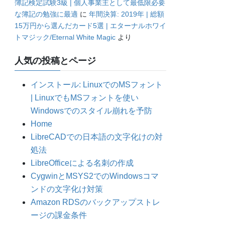
簿記検定試験3級 | 個人事業主として最低限必要
な簿記の勉強に最適
に
年間決算: 2019年 | 総額
15万円から選んだカード5選 | エターナルホワイ
トマジック/Eternal White Magic
より
人気の投稿とページ
インストール: LinuxでのMSフォント
| LinuxでもMSフォントを使い
Windowsでのスタイル崩れを予防
Home
LibreCADでの日本語の文字化けの対
処法
LibreOfficeによる名刺の作成
CygwinとMSYS2でのWindowsコマ
ンドの文字化け対策
Amazon RDSのバックアップストレ
ージの課金条件