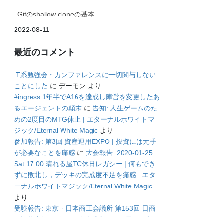
Gitのshallow cloneの基本
2022-08-11
最近のコメント
IT系勉強会・カンファレンスに一切関与しない
ことにした
に
デーモン
より
#ingress 1年半でA16を達成し陣営を変更したあ
るエージェントの顛末
に
告知: 人生ゲームのた
めの2度目のMTG休止 | エターナルホワイトマ
ジック/Eternal White Magic
より
参加報告: 第3回 資産運用EXPO | 投資には元手
が必要なことを痛感
に
大会報告: 2020-01-25
Sat 17:00 晴れる屋TC休日レガシー | 何もでき
ずに敗北し，デッキの完成度不足を痛感 | エタ
ーナルホワイトマジック/Eternal White Magic
より
受験報告: 東京・日本商工会議所 第153回 日商