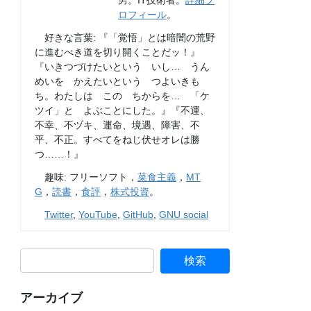
男。IT技術者。
詳細プ
ロフィール
。
好きな言葉: 『「覚悟」とは暗闇の荒野
に進むべき道を切り開くことだッ！』
『いきつづけたいという いし… うん
めいを かえたいという つよいきも
ち。わたしは この ちからを… 「ケ
ツイ」と よぶことにした。』『不運、
不幸、不ヅキ、運命、境遇、障害、不
平、不正。すべてをねじ伏せオレは勝
つ……！』
趣味: フリーソフト，
菜食主義
，
MT
G
，
読書
，
食評
，
株式投資
。
Twitter
,
YouTube
,
GitHub
,
GNU social
アーカイブ