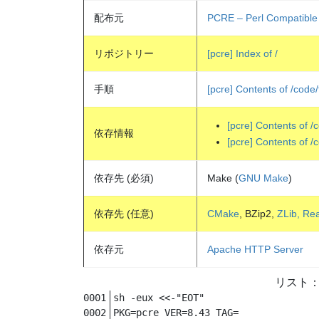
配布元
PCRE – Perl Compatible
リポジトリー
[pcre] Index of /
手順
[pcre] Contents of /cod
[pcre] Contents of 
依存情報
[pcre] Contents of /
依存先 (必須)
Make (
GNU Make
)
依存先 (任意)
CMake
, BZip2,
ZLib, Re
依存元
Apache HTTP Server
sh -eux <<-"EOT"

PKG=pcre VER=8.43 TAG=
