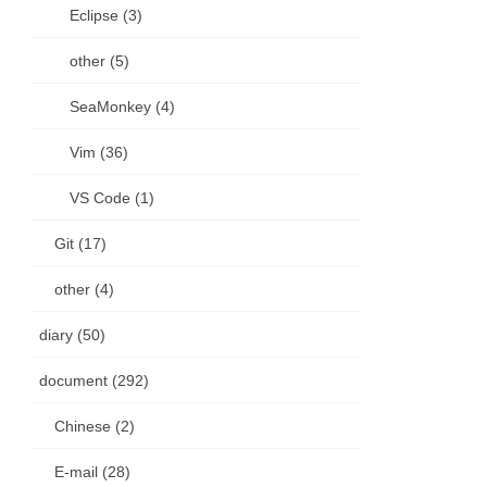
Eclipse (3)
other (5)
SeaMonkey (4)
Vim (36)
VS Code (1)
Git (17)
other (4)
diary (50)
document (292)
Chinese (2)
E-mail (28)