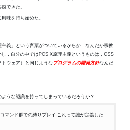
共感できた。
に興味を持ち始めた。
原理主義」という言葉がついているからか，なんだか宗教
し，自分の中ではPOSIX原理主義というものは，OSS
ースソフトウェア）と同じような
プログラムの開発方針
なんだ
トのような認識を持ってしまっているだろうか？
済みコマンド群での縛りプレイ これって誰が定義した