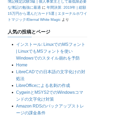
簿記検定試験3級 | 個人事業主として最低限必要
な簿記の勉強に最適
に
年間決算: 2019年 | 総額
15万円から選んだカード5選 | エターナルホワイ
トマジック/Eternal White Magic
より
人気の投稿とページ
インストール: LinuxでのMSフォント
| LinuxでもMSフォントを使い
Windowsでのスタイル崩れを予防
Home
LibreCADでの日本語の文字化けの対
処法
LibreOfficeによる名刺の作成
CygwinとMSYS2でのWindowsコマ
ンドの文字化け対策
Amazon RDSのバックアップストレ
ージの課金条件