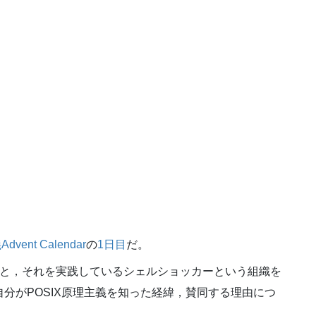
vent Calendar
の
1日目
だ。
え方と，それを実践しているシェルショッカーという組織を
自分がPOSIX原理主義を知った経緯，賛同する理由につ