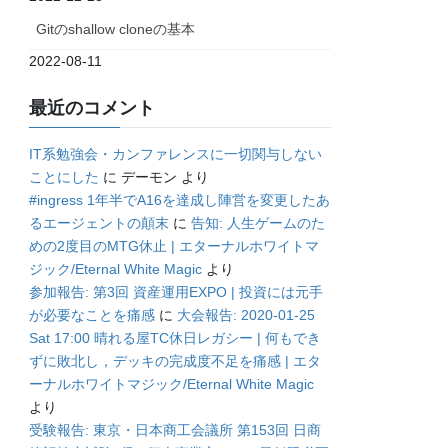
Gitのshallow cloneの基本
2022-08-11
最近のコメント
IT系勉強会・カンファレンスに一切関与しない
ことにした
に
デーモン
より
#ingress 1年半でA16を達成し陣営を変更したあ
るエージェントの顛末
に
告知: 人生ゲームのた
めの2度目のMTG休止 | エターナルホワイトマ
ジック/Eternal White Magic
より
参加報告: 第3回 資産運用EXPO | 投資には元手
が必要なことを痛感
に
大会報告: 2020-01-25
Sat 17:00 晴れる屋TC休日レガシー | 何もでき
ずに敗北し，デッキの完成度不足を痛感 | エタ
ーナルホワイトマジック/Eternal White Magic
より
受験報告: 東京・日本商工会議所 第153回 日商