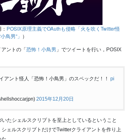
用：
POSIX原理主義でOAuthも侵略「火を吹くTwitter怪
“小鳥男”」
）
ライアントの「
恐怖！小鳥男
」でツイートを行い，POSIX
。
rクライアント怪人「恐怖！小鳥男」のスペックだ！！
pi
shoccarjpn)
2015年12月20日
基づいたシェルスクリプトを至上としているということ
ェルスクリプトだけでTwitterクライアントを作り上
いた。