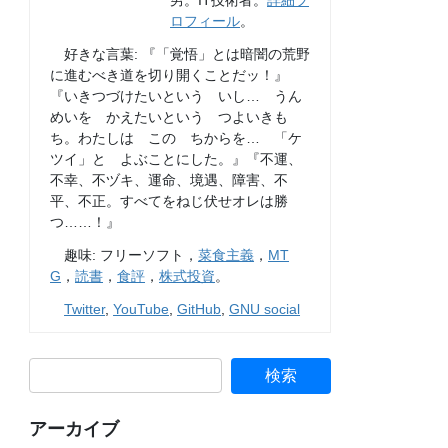
男。IT技術者。
詳細プ
ロフィール
。
好きな言葉: 『「覚悟」とは暗闇の荒野
に進むべき道を切り開くことだッ！』
『いきつづけたいという いし… うん
めいを かえたいという つよいきも
ち。わたしは この ちからを… 「ケ
ツイ」と よぶことにした。』『不運、
不幸、不ヅキ、運命、境遇、障害、不
平、不正。すべてをねじ伏せオレは勝
つ……！』
趣味: フリーソフト，
菜食主義
，
MT
G
，
読書
，
食評
，
株式投資
。
Twitter
,
YouTube
,
GitHub
,
GNU social
アーカイブ