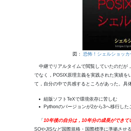
恐怖！シェルショッカー
中継でリアルタイムで閲覧していたのだが
でなく，POSIX原理主義を実践された実績
て，自分の中で共感するところがあった。具
組版ソフトTeXで環境依存に苦しむ
Pythonのバージョンが2から3へ移行
「
10年後の自分は，10年分の成長ができて
SOやJISなど国際規格・国際標準に準拠さ