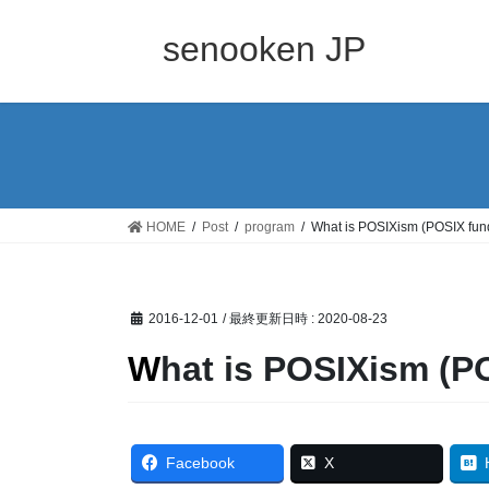
コ
ナ
ン
ビ
senooken JP
テ
ゲ
ン
ー
ツ
シ
へ
ョ
ス
ン
キ
に
ッ
移
HOME
Post
program
What is POSIXism (POSIX fu
プ
動
2016-12-01
/ 最終更新日時 :
2020-08-23
What is POSIXism (
Facebook
X