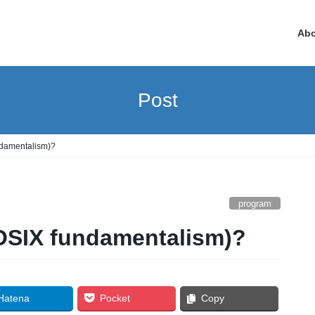
Ab
Post
ndamentalism)?
program
POSIX fundamentalism)?
Hatena
Pocket
Copy