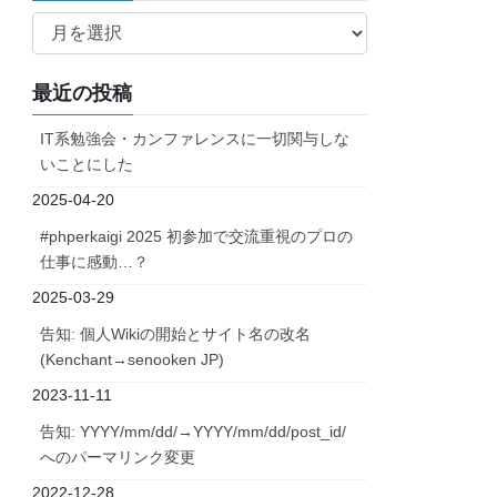
ア
ー
カ
最近の投稿
イ
ブ
IT系勉強会・カンファレンスに一切関与しな
いことにした
2025-04-20
#phperkaigi 2025 初参加で交流重視のプロの
仕事に感動…？
2025-03-29
告知: 個人Wikiの開始とサイト名の改名
(Kenchant→senooken JP)
2023-11-11
告知: YYYY/mm/dd/→YYYY/mm/dd/post_id/
へのパーマリンク変更
2022-12-28