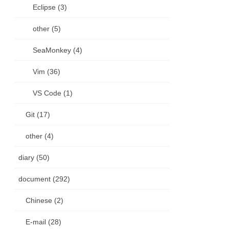
Eclipse (3)
other (5)
SeaMonkey (4)
Vim (36)
VS Code (1)
Git (17)
other (4)
diary (50)
document (292)
Chinese (2)
E-mail (28)