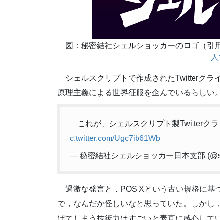
秘密結社シェルショッカーのロゴ（引
人
シェルスクリプトで作成されたTwitterク
原理主義による世界征服を企んでいるらしい
これが、シェルスクリプト製Twitte
c.twitter.com/Ugc7ib61Wb
— 秘密結社シェルショッカー日本支部 (@shell
過激な発言と，POSIXという古い規格に
で，なんだか怪しいなと思っていた。しかし，シ
げてしまう技術力はすごいと素直に感心して