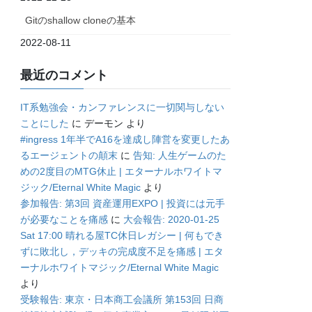
Gitのshallow cloneの基本
2022-08-11
最近のコメント
IT系勉強会・カンファレンスに一切関与しない
ことにした
に
デーモン
より
#ingress 1年半でA16を達成し陣営を変更したあ
るエージェントの顛末
に
告知: 人生ゲームのた
めの2度目のMTG休止 | エターナルホワイトマ
ジック/Eternal White Magic
より
参加報告: 第3回 資産運用EXPO | 投資には元手
が必要なことを痛感
に
大会報告: 2020-01-25
Sat 17:00 晴れる屋TC休日レガシー | 何もでき
ずに敗北し，デッキの完成度不足を痛感 | エタ
ーナルホワイトマジック/Eternal White Magic
より
受験報告: 東京・日本商工会議所 第153回 日商