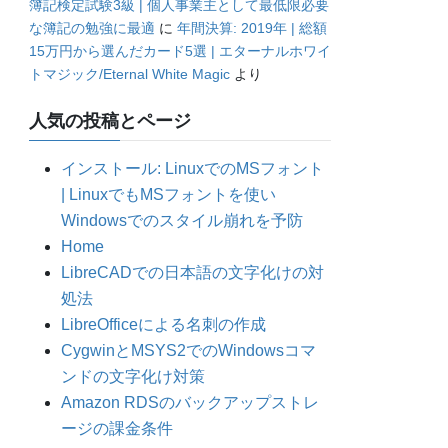
簿記検定試験3級 | 個人事業主として最低限必要
な簿記の勉強に最適
に
年間決算: 2019年 | 総額
15万円から選んだカード5選 | エターナルホワイ
トマジック/Eternal White Magic
より
人気の投稿とページ
インストール: LinuxでのMSフォント
| LinuxでもMSフォントを使い
Windowsでのスタイル崩れを予防
Home
LibreCADでの日本語の文字化けの対
処法
LibreOfficeによる名刺の作成
CygwinとMSYS2でのWindowsコマ
ンドの文字化け対策
Amazon RDSのバックアップストレ
ージの課金条件