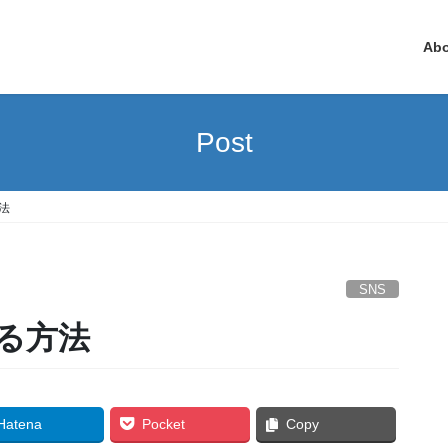
Ab
Post
法
SNS
する方法
Hatena
Pocket
Copy