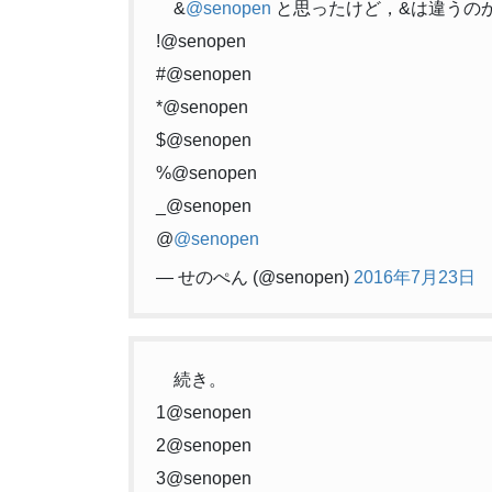
&
@senopen
と思ったけど，&は違うの
!@senopen
#@senopen
*@senopen
$@senopen
%@senopen
_@senopen
@
@senopen
— せのぺん (@senopen)
2016年7月23日
続き。
1@senopen
2@senopen
3@senopen