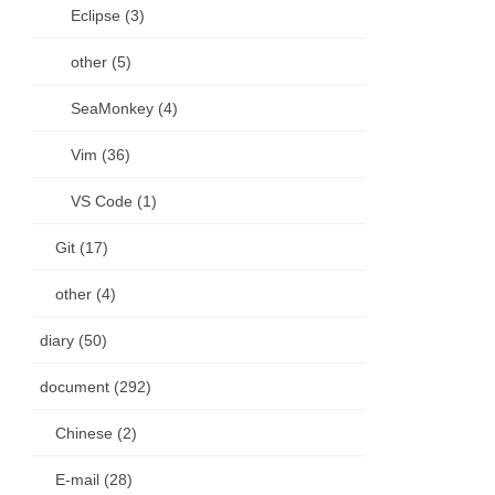
Eclipse (3)
other (5)
SeaMonkey (4)
Vim (36)
VS Code (1)
Git (17)
other (4)
diary (50)
document (292)
Chinese (2)
E-mail (28)