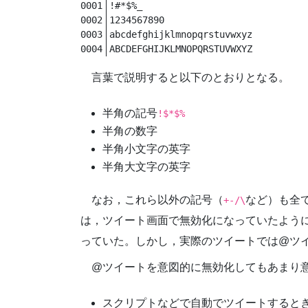
!#*$%_
1234567890
abcdefghijklmnopqrstuvwxyz
ABCDEFGHIJKLMNOPQRSTUVWXYZ
言葉で説明すると以下のとおりとなる。
半角の記号
!$*$%
半角の数字
半角小文字の英字
半角大文字の英字
なお，これら以外の記号（
など）も全
+-/\
は，ツイート画面で無効化になっていたよう
っていた。しかし，実際のツイートでは@ツ
@ツイートを意図的に無効化してもあまり
スクリプトなどで自動でツイートすると