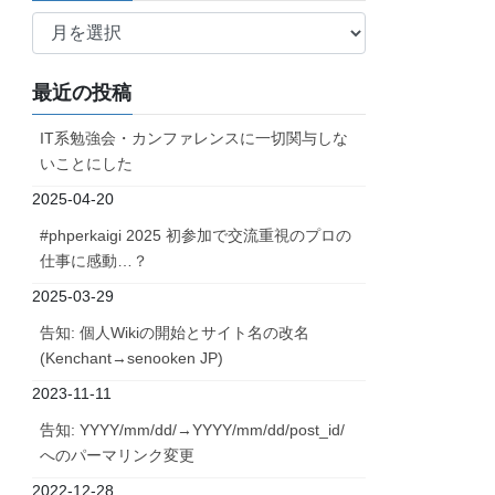
ア
ー
カ
最近の投稿
イ
ブ
IT系勉強会・カンファレンスに一切関与しな
いことにした
2025-04-20
#phperkaigi 2025 初参加で交流重視のプロの
仕事に感動…？
2025-03-29
告知: 個人Wikiの開始とサイト名の改名
(Kenchant→senooken JP)
2023-11-11
告知: YYYY/mm/dd/→YYYY/mm/dd/post_id/
へのパーマリンク変更
2022-12-28