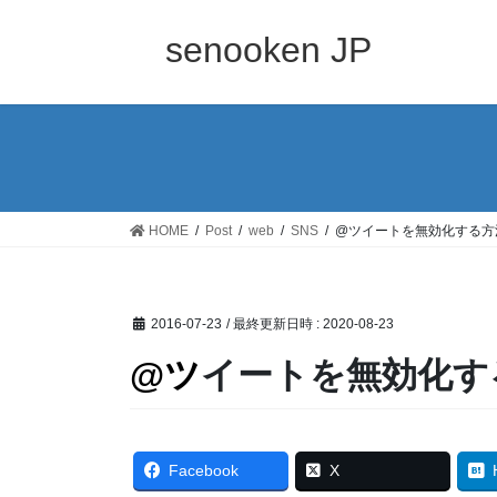
コ
ナ
ン
ビ
senooken JP
テ
ゲ
ン
ー
ツ
シ
へ
ョ
ス
ン
キ
に
ッ
移
HOME
Post
web
SNS
@ツイートを無効化する方
プ
動
2016-07-23
/ 最終更新日時 :
2020-08-23
@ツイートを無効化
Facebook
X