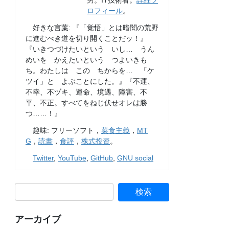
男。IT技術者。
詳細プ
ロフィール
。
好きな言葉: 『「覚悟」とは暗闇の荒野
に進むべき道を切り開くことだッ！』
『いきつづけたいという いし… うん
めいを かえたいという つよいきも
ち。わたしは この ちからを… 「ケ
ツイ」と よぶことにした。』『不運、
不幸、不ヅキ、運命、境遇、障害、不
平、不正。すべてをねじ伏せオレは勝
つ……！』
趣味: フリーソフト，
菜食主義
，
MT
G
，
読書
，
食評
，
株式投資
。
Twitter
,
YouTube
,
GitHub
,
GNU social
アーカイブ