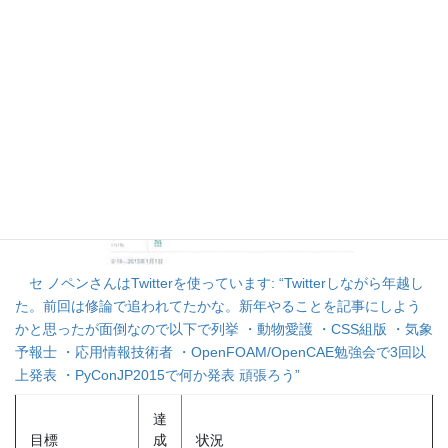
2015年に目標としていたことの達成状況を振り返る。
セ ノペンさんはTwitterを使っています: “Twitterしながら年越し
た。前回は修論で追われてたかな。新年やることを記事にしよう
かと思ったが面倒なので以下で列挙 ・動物愛護 ・CSS組版 ・気象
予報士 ・応用情報技術者 ・OpenFOAM/OpenCAE勉強会で3回以
上発表 ・PyConJP2015で何か発表 頑張ろう”
達
目標
成
状況