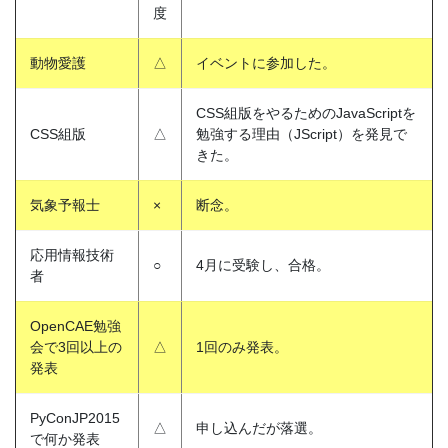
度
動物愛護
△
イベントに参加した。
CSS組版をやるためのJavaScriptを
CSS組版
△
勉強する理由（JScript）を発見で
きた。
気象予報士
×
断念。
応用情報技術
○
4月に受験し、合格。
者
OpenCAE勉強
会で3回以上の
△
1回のみ発表。
発表
PyConJP2015
△
申し込んだが落選。
で何か発表