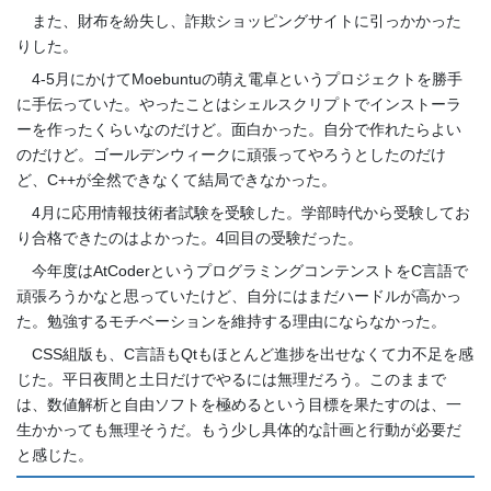
また、財布を紛失し、詐欺ショッピングサイトに引っかかった
りした。
4-5月にかけてMoebuntuの萌え電卓というプロジェクトを勝手
に手伝っていた。やったことはシェルスクリプトでインストーラ
ーを作ったくらいなのだけど。面白かった。自分で作れたらよい
のだけど。ゴールデンウィークに頑張ってやろうとしたのだけ
ど、C++が全然できなくて結局できなかった。
4月に応用情報技術者試験を受験した。学部時代から受験してお
り合格できたのはよかった。4回目の受験だった。
今年度はAtCoderというプログラミングコンテンストをC言語で
頑張ろうかなと思っていたけど、自分にはまだハードルが高かっ
た。勉強するモチベーションを維持する理由にならなかった。
CSS組版も、C言語もQtもほとんど進捗を出せなくて力不足を感
じた。平日夜間と土日だけでやるには無理だろう。このままで
は、数値解析と自由ソフトを極めるという目標を果たすのは、一
生かかっても無理そうだ。もう少し具体的な計画と行動が必要だ
と感じた。