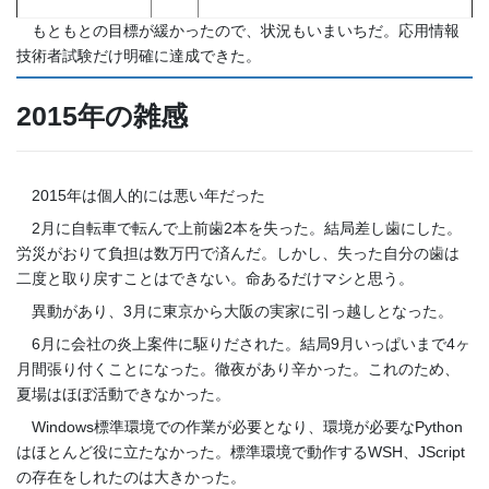
もともとの目標が緩かったので、状況もいまいちだ。応用情報
技術者試験だけ明確に達成できた。
2015年の雑感
2015年は個人的には悪い年だった
2月に自転車で転んで上前歯2本を失った。結局差し歯にした。
労災がおりて負担は数万円で済んだ。しかし、失った自分の歯は
二度と取り戻すことはできない。命あるだけマシと思う。
異動があり、3月に東京から大阪の実家に引っ越しとなった。
6月に会社の炎上案件に駆りだされた。結局9月いっぱいまで4ヶ
月間張り付くことになった。徹夜があり辛かった。これのため、
夏場はほぼ活動できなかった。
Windows標準環境での作業が必要となり、環境が必要なPython
はほとんど役に立たなかった。標準環境で動作するWSH、JScript
の存在をしれたのは大きかった。