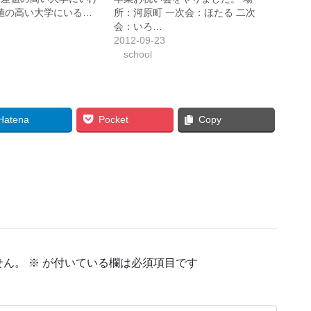
偏差値の高い大学にいる…
所：河原町 一次会：ほたる 二次
会：いろ…
2012-09-23
school
Hatena
Pocket
Copy
せん。
※
が付いている欄は必須項目です