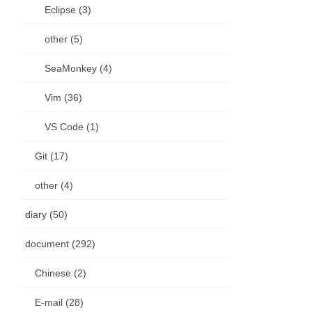
Eclipse (3)
other (5)
SeaMonkey (4)
Vim (36)
VS Code (1)
Git (17)
other (4)
diary (50)
document (292)
Chinese (2)
E-mail (28)