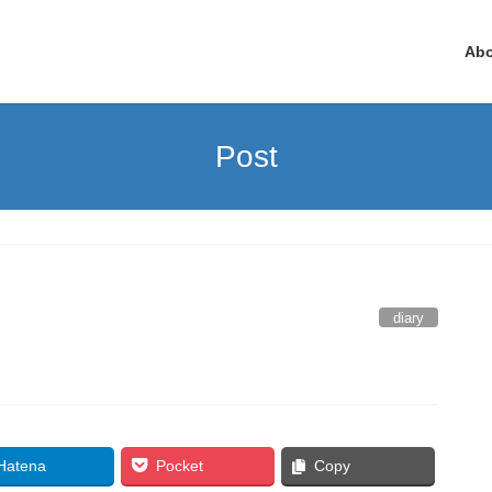
Ab
Post
diary
Hatena
Pocket
Copy