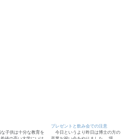
プレゼントと飲み会での注意
裕福な子供は十分な教育を
今日というより昨日は博士の方の
偏差値の高い大学にいけ
卒業お祝い会をやりました。 場