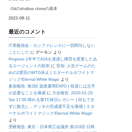
Gitのshallow cloneの基本
2022-08-11
最近のコメント
IT系勉強会・カンファレンスに一切関与しない
ことにした
に
デーモン
より
#ingress 1年半でA16を達成し陣営を変更したあ
るエージェントの顛末
に
告知: 人生ゲームのた
めの2度目のMTG休止 | エターナルホワイトマ
ジック/Eternal White Magic
より
参加報告: 第3回 資産運用EXPO | 投資には元手
が必要なことを痛感
に
大会報告: 2020-01-25
Sat 17:00 晴れる屋TC休日レガシー | 何もでき
ずに敗北し，デッキの完成度不足を痛感 | エタ
ーナルホワイトマジック/Eternal White Magic
より
受験報告: 東京・日本商工会議所 第153回 日商