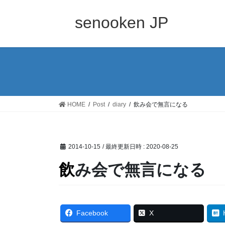
コ
ナ
ン
ビ
senooken JP
テ
ゲ
ン
ー
ツ
シ
へ
ョ
ス
ン
キ
に
ッ
移
HOME
Post
diary
飲み会で無言になる
プ
動
2014-10-15
/ 最終更新日時 :
2020-08-25
飲み会で無言になる
Facebook
X