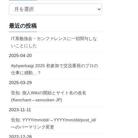
ア
ー
カ
最近の投稿
イ
ブ
IT系勉強会・カンファレンスに一切関与しな
いことにした
2025-04-20
#phperkaigi 2025 初参加で交流重視のプロの
仕事に感動…？
2025-03-29
告知: 個人Wikiの開始とサイト名の改名
(Kenchant→senooken JP)
2023-11-11
告知: YYYY/mm/dd/→YYYY/mm/dd/post_id/
へのパーマリンク変更
2022-12-28