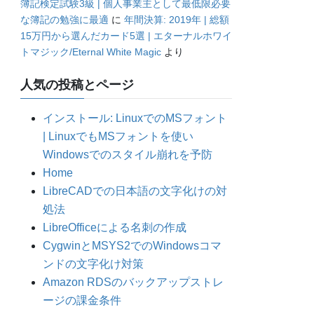
簿記検定試験3級 | 個人事業主として最低限必要
な簿記の勉強に最適
に
年間決算: 2019年 | 総額
15万円から選んだカード5選 | エターナルホワイ
トマジック/Eternal White Magic
より
人気の投稿とページ
インストール: LinuxでのMSフォント
| LinuxでもMSフォントを使い
Windowsでのスタイル崩れを予防
Home
LibreCADでの日本語の文字化けの対
処法
LibreOfficeによる名刺の作成
CygwinとMSYS2でのWindowsコマ
ンドの文字化け対策
Amazon RDSのバックアップストレ
ージの課金条件