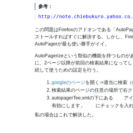
参考：
http://note.chiebukuro.yahoo.co
この問題はFirefoxのアドオンである「AutoP
ストールすればすぐに解決する。しかし、Fir
AutoPagerが最も使い勝手がイイ。
AutoPagerizeという類似の機能を持つも
に、2ページ以降が前回の検索結果になってしま
続して使うための設定を行う。
googleのページ
を開く->適当に検索（例
検索結果のページの任意の場所で右クリック-
autopagerTee.xmlの下にある
有効にします」 にチェックを入れ
私の場合はこれで解決した。