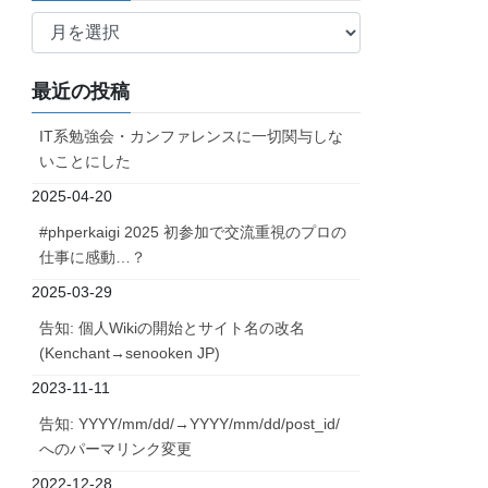
ア
ー
カ
最近の投稿
イ
ブ
IT系勉強会・カンファレンスに一切関与しな
いことにした
2025-04-20
#phperkaigi 2025 初参加で交流重視のプロの
仕事に感動…？
2025-03-29
告知: 個人Wikiの開始とサイト名の改名
(Kenchant→senooken JP)
2023-11-11
告知: YYYY/mm/dd/→YYYY/mm/dd/post_id/
へのパーマリンク変更
2022-12-28