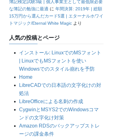
簿記検定試験3級 | 個人事業主として最低限必要
な簿記の勉強に最適
に
年間決算: 2019年 | 総額
15万円から選んだカード5選 | エターナルホワイ
トマジック/Eternal White Magic
より
人気の投稿とページ
インストール: LinuxでのMSフォント
| LinuxでもMSフォントを使い
Windowsでのスタイル崩れを予防
Home
LibreCADでの日本語の文字化けの対
処法
LibreOfficeによる名刺の作成
CygwinとMSYS2でのWindowsコマ
ンドの文字化け対策
Amazon RDSのバックアップストレ
ージの課金条件