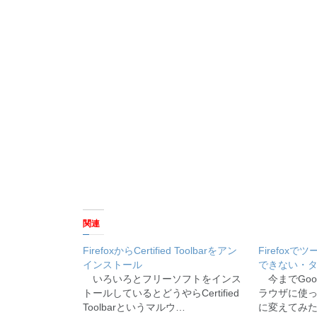
関連
FirefoxからCertified Toolbarをアン
Firefox
インストール
できない・
いろいろとフリーソフトをインス
今までGoo
トールしているとどうやらCertified
ラウザに使って
Toolbarというマルウ…
に変えてみた