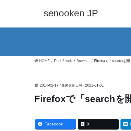
コ
ナ
ン
ビ
senooken JP
テ
ゲ
ン
ー
ツ
シ
へ
ョ
ス
ン
キ
に
ッ
移
HOME
Post
web
Browser
Firefoxで「search
プ
動
2014-02-17
/ 最終更新日時 :
2021-01-01
Firefoxで「searc
Facebook
X