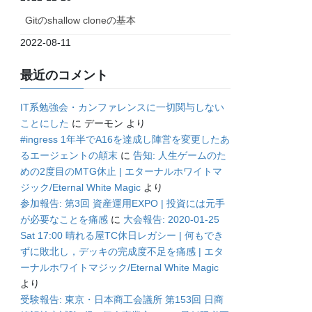
Gitのshallow cloneの基本
2022-08-11
最近のコメント
IT系勉強会・カンファレンスに一切関与しない
ことにした
に
デーモン
より
#ingress 1年半でA16を達成し陣営を変更したあ
るエージェントの顛末
に
告知: 人生ゲームのた
めの2度目のMTG休止 | エターナルホワイトマ
ジック/Eternal White Magic
より
参加報告: 第3回 資産運用EXPO | 投資には元手
が必要なことを痛感
に
大会報告: 2020-01-25
Sat 17:00 晴れる屋TC休日レガシー | 何もでき
ずに敗北し，デッキの完成度不足を痛感 | エタ
ーナルホワイトマジック/Eternal White Magic
より
受験報告: 東京・日本商工会議所 第153回 日商