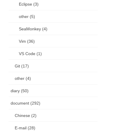
Eclipse (3)
other (5)
SeaMonkey (4)
Vim (36)
VS Code (1)
Git (17)
other (4)
diary (50)
document (292)
Chinese (2)
E-mail (28)