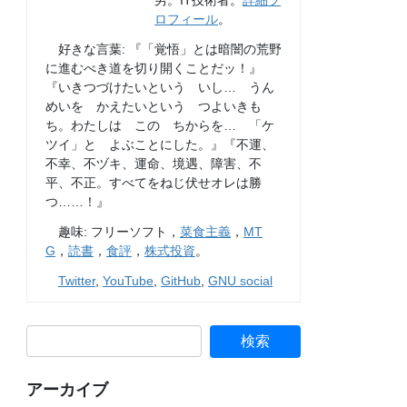
男。IT技術者。
詳細プ
ロフィール
。
好きな言葉: 『「覚悟」とは暗闇の荒野
に進むべき道を切り開くことだッ！』
『いきつづけたいという いし… うん
めいを かえたいという つよいきも
ち。わたしは この ちからを… 「ケ
ツイ」と よぶことにした。』『不運、
不幸、不ヅキ、運命、境遇、障害、不
平、不正。すべてをねじ伏せオレは勝
つ……！』
趣味: フリーソフト，
菜食主義
，
MT
G
，
読書
，
食評
，
株式投資
。
Twitter
,
YouTube
,
GitHub
,
GNU social
アーカイブ