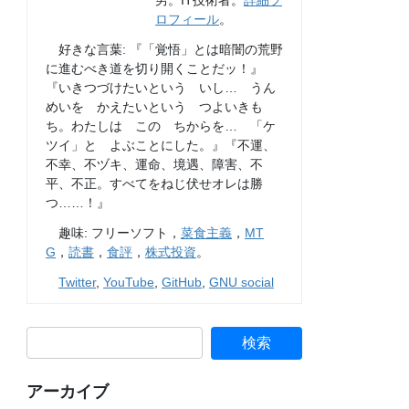
男。IT技術者。
詳細プ
ロフィール
。
好きな言葉: 『「覚悟」とは暗闇の荒野
に進むべき道を切り開くことだッ！』
『いきつづけたいという いし… うん
めいを かえたいという つよいきも
ち。わたしは この ちからを… 「ケ
ツイ」と よぶことにした。』『不運、
不幸、不ヅキ、運命、境遇、障害、不
平、不正。すべてをねじ伏せオレは勝
つ……！』
趣味: フリーソフト，
菜食主義
，
MT
G
，
読書
，
食評
，
株式投資
。
Twitter
,
YouTube
,
GitHub
,
GNU social
アーカイブ