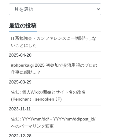
ア
ー
カ
最近の投稿
イ
ブ
IT系勉強会・カンファレンスに一切関与しな
いことにした
2025-04-20
#phperkaigi 2025 初参加で交流重視のプロの
仕事に感動…？
2025-03-29
告知: 個人Wikiの開始とサイト名の改名
(Kenchant→senooken JP)
2023-11-11
告知: YYYY/mm/dd/→YYYY/mm/dd/post_id/
へのパーマリンク変更
2022-12-28