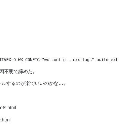
TIVEX=0 WX_CONFIG="wx-config --cxxflags" build_ext --inp
ー。原因不明で諦めた。
トールするのが楽でいいのかな…。
ets.html
9.html