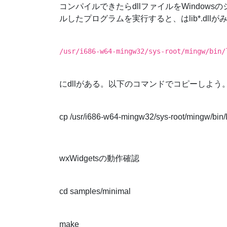
コンパイルできたらdllファイルをWindo
ルしたプログラムを実行すると、はlib*.dl
/usr/i686-w64-mingw32/sys-root/mingw/bin/
にdllがある。以下のコマンドでコピーしよう
cp /usr/i686-w64-mingw32/sys-root/mingw/bin/l
wxWidgetsの動作確認
cd samples/minimal
make