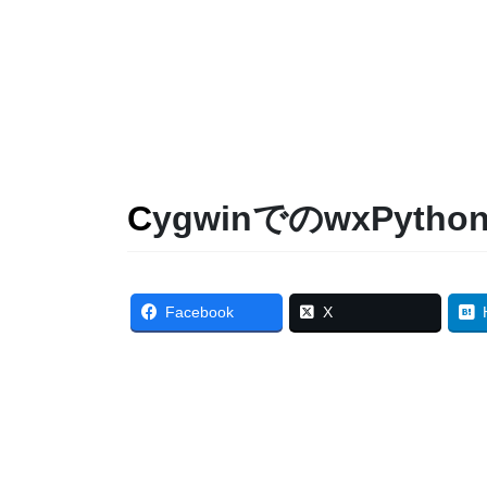
CygwinでのwxPy
Facebook
X