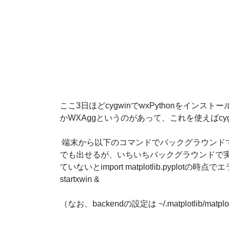
ここ3日ほどcygwinでwxPythonをインストール
かWXAggというのがあって、これを使えばcygw
端末から以下のコマンドでバックグラウンドで実行
でも出せるが、いちいちバックグラウンドで
ていないとimport matplotlib.pyplotの時
startxwin &
（なお、backendの設定は ~/.matplotlib/m