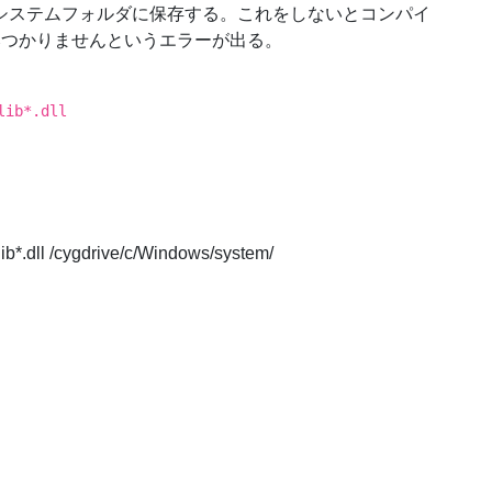
wsのシステムフォルダに保存する。これをしないとコンパイ
lがみつかりませんというエラーが出る。
lib*.dll
。
ib*.dll /cygdrive/c/Windows/system/