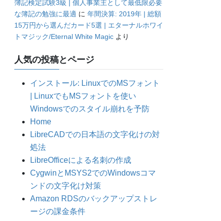
簿記検定試験3級 | 個人事業主として最低限必要
な簿記の勉強に最適
に
年間決算: 2019年 | 総額
15万円から選んだカード5選 | エターナルホワイ
トマジック/Eternal White Magic
より
人気の投稿とページ
インストール: LinuxでのMSフォント
| LinuxでもMSフォントを使い
Windowsでのスタイル崩れを予防
Home
LibreCADでの日本語の文字化けの対
処法
LibreOfficeによる名刺の作成
CygwinとMSYS2でのWindowsコマ
ンドの文字化け対策
Amazon RDSのバックアップストレ
ージの課金条件