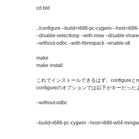
cd bld
../configure –build=i686-pc-cygwin –host=i68
–disable-selectloop –with-msw –disable-shar
–without-odbc –with-libmspack –enable-stl
make
make install
これでインストールできるはず。configure
configureのオプションでは以下がキーだっ
–without-odbc
–build=i686-pc-cygwin –host=i686-w64-ming