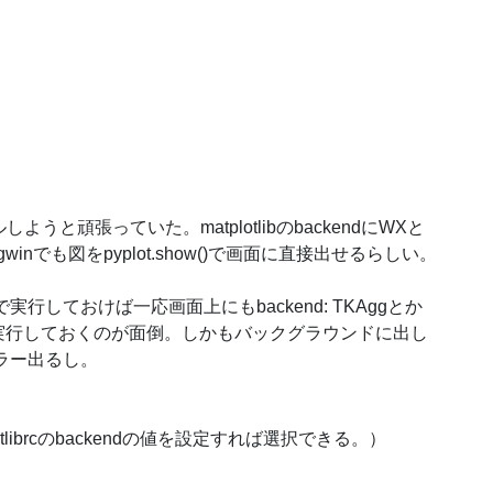
しようと頑張っていた。matplotlibのbackendにWXと
inでも図をpyplot.show()で画面に直接出せるらしい。
しておけば一応画面上にもbackend: TKAggとか
実行しておくのが面倒。しかもバックグラウンドに出し
点でエラー出るし。
atplotlibrcのbackendの値を設定すれば選択できる。）