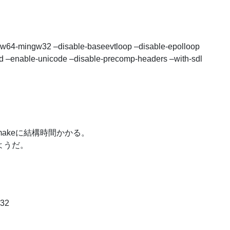
6-w64-mingw32 –disable-baseevtloop –disable-epolloop
ed –enable-unicode –disable-precomp-headers –with-sdl
とmakeに結構時間かかる。
たようだ。
w32