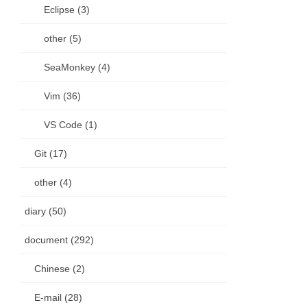
Eclipse (3)
other (5)
SeaMonkey (4)
Vim (36)
VS Code (1)
Git (17)
other (4)
diary (50)
document (292)
Chinese (2)
E-mail (28)