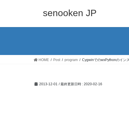
コ
ナ
ン
ビ
senooken JP
テ
ゲ
ン
ー
ツ
シ
へ
ョ
ス
ン
キ
に
ッ
移
HOME
Post
program
CygwinでのwxPythonの
プ
動
2013-12-01
/ 最終更新日時 :
2020-02-16