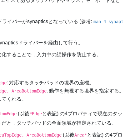
フェイスであるタッチパッドやマウス，キーボードなど
バーがsynapticsとなっている (参考:
man 4 synapt
napticsドライバーを経由して行う。
効化することで，入力中の誤操作を防止する。
: 対応するタッチパッドの境界の座標。
dge
: 動作を無視する境界を指定する。
dge, AreaBottomEdge
してくれる。
(以後
と表記) の4プロパティで現在のタッ
tomEdge
*Edge
トだと，タッチパッドの全面領域が指定されている。
(以後
と表記) の4プロ
eaTopEdge, AreaBottomEdge
Area*