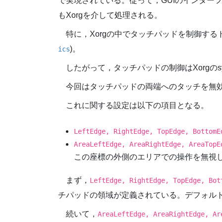
で実現されている。従って，GUIのインター
もXorgを介して処理される。
特に，Xorgの中でタッチパッドを制御するドライ
)。
ics
したがって，タッチパッドの制御はXorgのsy
今回はタッチパッドの両端へのタッチを無
これに関する設定は以下の項目となる。
LeftEdge, RightEdge, TopEdge, BottomE
AreaLeftEdge, AreaRightEdge, AreaTopE
この座標の外側のエリアでの操作を無視
まず，
LeftEdge, RightEdge, TopEdge, Bot
チパッドの領域が定義されている。デフォル
続いて，
AreaLeftEdge, AreaRightEdge, Ar