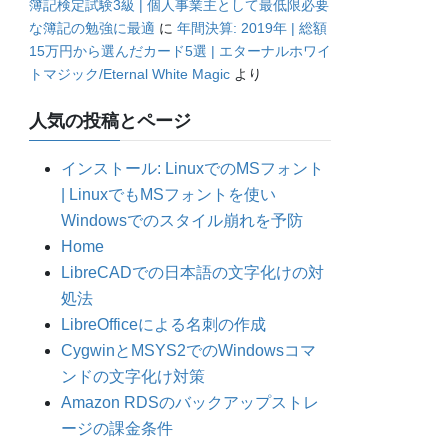
簿記検定試験3級 | 個人事業主として最低限必要
な簿記の勉強に最適
に
年間決算: 2019年 | 総額
15万円から選んだカード5選 | エターナルホワイ
トマジック/Eternal White Magic
より
人気の投稿とページ
インストール: LinuxでのMSフォント
| LinuxでもMSフォントを使い
Windowsでのスタイル崩れを予防
Home
LibreCADでの日本語の文字化けの対
処法
LibreOfficeによる名刺の作成
CygwinとMSYS2でのWindowsコマ
ンドの文字化け対策
Amazon RDSのバックアップストレ
ージの課金条件