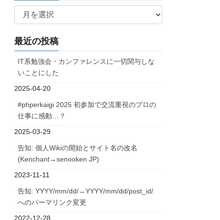
ア
ー
カ
最近の投稿
イ
ブ
IT系勉強会・カンファレンスに一切関与しな
いことにした
2025-04-20
#phperkaigi 2025 初参加で交流重視のプロの
仕事に感動…？
2025-03-29
告知: 個人Wikiの開始とサイト名の改名
(Kenchant→senooken JP)
2023-11-11
告知: YYYY/mm/dd/→YYYY/mm/dd/post_id/
へのパーマリンク変更
2022-12-28