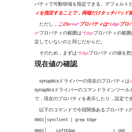
パティで可動領域を指定できる。デフォルト
ィを指定することで，両端だけタッチパッド
ただし，
この
プロパティは
プロ
Area*
*Edge
プロパティの範囲は
プロパティの範囲
a*
*Edge
定していないのと同じだからだ。
そのため，まずは
プロパティの値を把
*Edge
現在値の確認
synapticsドライバーの現在のプロパティは
s
synapticsドライバーのコマンドラインツール
で，現在のプロパティを表示したり，設定で
以下のコマンドで今回関係あるプロパティ
synclient | grep Edge
    LeftEdge                = 160
