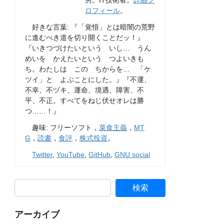
男。IT技術者。
詳細プ
ロフィール
。
好きな言葉: 『「覚悟」とは暗闇の荒野
に進むべき道を切り開くことだッ！』
『いきつづけたいという いし… うん
めいを かえたいという つよいきも
ち。わたしは この ちからを… 「ケ
ツイ」と よぶことにした。』『不運、
不幸、不ヅキ、運命、境遇、障害、不
平、不正。すべてをねじ伏せオレは勝
つ……！』
趣味: フリーソフト，
菜食主義
，
MT
G
，
読書
，
食評
，
株式投資
。
Twitter
,
YouTube
,
GitHub
,
GNU social
アーカイブ