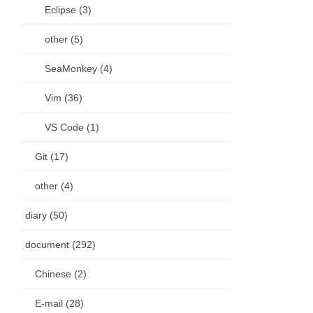
Eclipse (3)
other (5)
SeaMonkey (4)
Vim (36)
VS Code (1)
Git (17)
other (4)
diary (50)
document (292)
Chinese (2)
E-mail (28)