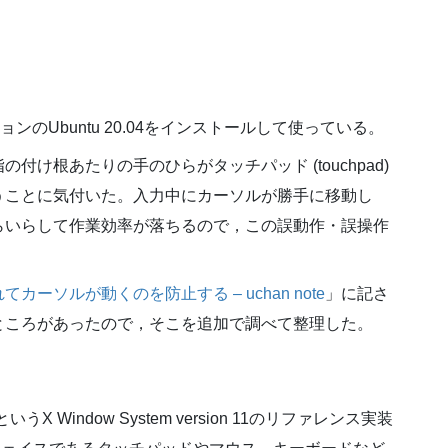
ューションのUbuntu 20.04をインストールして使っている。
け根あたりの手のひらがタッチパッド (touchpad)
うことに気付いた。入力中にカーソルが勝手に移動し
らいらして作業効率が落ちるので，この誤動作・誤操作
ーソルが動くのを防止する – uchan note
」に記さ
ところがあったので，そこを追加で調べて整理した。
X Window System version 11のリファレンス実装