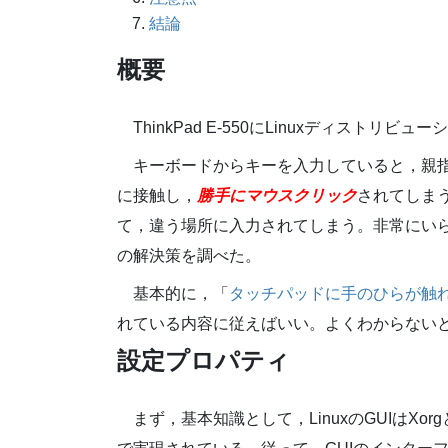
結論
概要
ThinkPad E-550にLinuxディストリビ
キーボードからキーを入力していると，親指の付
に接触し，
勝手にマウスクリック
されてしま
て，違う場所に入力されてしまう。非常にい
の解決策を調べた。
基本的に，「
タッチパッドに手のひらが触れてカ
れている内容に従えばいい。よくわからない
設定プロパティ
まず，基本知識として，LinuxのGUIはXorgという