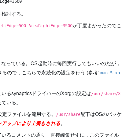
Edge=3500
を検討する。
が丁度よかったのでこ
eftEdge=500 AreaRightEdge=3500
ものとなっている。OS起動時に毎回実行してもいいのだが，
きるので，こちらで永続化の設定を行う (参考:
man 5 xo
ynapticsドライバーのXorgの設定は
/usr/share/X
れている。
の設定ファイルを流用する。
配下はOSのパッケ
/usr/share
ンアップにより上書きされる
。
ているコメントの通り，直接編集せずに，このファイル