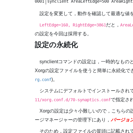
synclient AreaLeftEdge=500 AreaRight
設定を変更して，動作を確認して最適な値
だと，
LeftEdge=160, RightEdge=3861
AreaL
の設定を今回は採用する。
設定の永続化
synclientコマンドの設定は，一時的な
Xorgの設定ファイルを使うと簡単に永続化で
)。
rg.conf
システムにデフォルトでインストールされているs
で指定さ
11/xorg.conf.d/70-synaptics.conf
Xorgの設定は少々小難しいので，こちら
ージマネージャーの管理下にあり，
バージョ
そのため，設定ファイルの冒頭に記載され