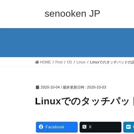
コ
ナ
ン
ビ
senooken JP
テ
ゲ
ン
ー
ツ
シ
へ
ョ
ス
ン
キ
に
ッ
移
HOME
Post
OS
Linux
Linuxでのタッチパッドの
プ
動
2020-10-04
/ 最終更新日時 :
2020-10-03
Linuxでのタッチパ
Facebook
X