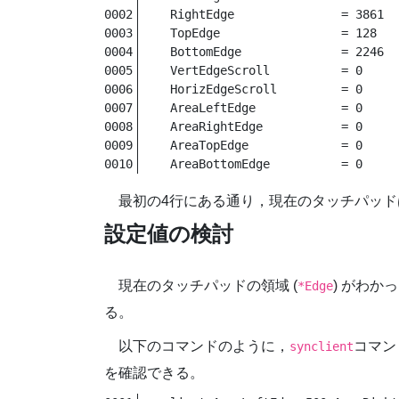
    RightEdge               = 3861

    TopEdge                 = 128

    BottomEdge              = 2246

    VertEdgeScroll          = 0

    HorizEdgeScroll         = 0

    AreaLeftEdge            = 0

    AreaRightEdge           = 0

    AreaTopEdge             = 0

    AreaBottomEdge          = 0
最初の4行にある通り，現在のタッチパッドは (160
設定値の検討
現在のタッチパッドの領域 (
) がわか
*Edge
る。
以下のコマンドのように，
コマン
synclient
を確認できる。