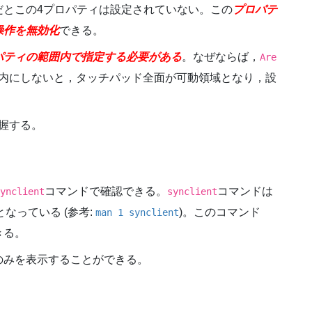
だとこの4プロパティは設定されていない。この
プロパテ
操作を無効化
できる。
パティの範囲内で指定する必要がある
。なぜならば，
Are
内にしないと，タッチパッド全面が可動領域となり，設
握する。
コマンドで確認できる。
コマンドは
ynclient
synclient
となっている (参考:
)。このコマンド
man 1 synclient
きる。
のみを表示することができる。