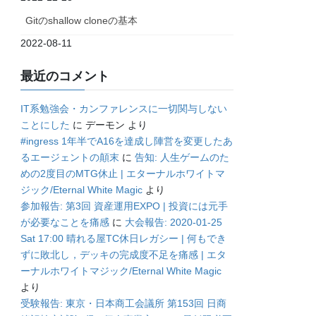
Gitのshallow cloneの基本
2022-08-11
最近のコメント
IT系勉強会・カンファレンスに一切関与しない
ことにした
に
デーモン
より
#ingress 1年半でA16を達成し陣営を変更したあ
るエージェントの顛末
に
告知: 人生ゲームのた
めの2度目のMTG休止 | エターナルホワイトマ
ジック/Eternal White Magic
より
参加報告: 第3回 資産運用EXPO | 投資には元手
が必要なことを痛感
に
大会報告: 2020-01-25
Sat 17:00 晴れる屋TC休日レガシー | 何もでき
ずに敗北し，デッキの完成度不足を痛感 | エタ
ーナルホワイトマジック/Eternal White Magic
より
受験報告: 東京・日本商工会議所 第153回 日商