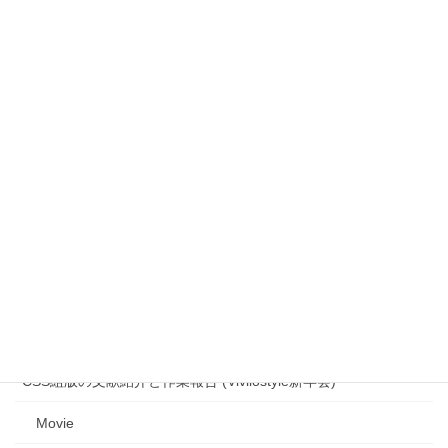
Report
Slide (HTML)
Slide (PDF)
Introduction of Python ezdxf Module for AutoCAD DXF File (第
36回オープンCAE勉強会＠関西)
Introduction
Movie
Report
Slide
CSS組版の文献紹介と作業報告 (Vivliostyle新年会)
Movie