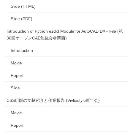
Slide (HTML)
Slide (PDF)
Introduction of Python ezdxf Module for AutoCAD DXF File (第
36回オープンCAE勉強会＠関西)
Introduction
Movie
Report
Slide
CSS組版の文献紹介と作業報告 (Vivliostyle新年会)
Movie
Report